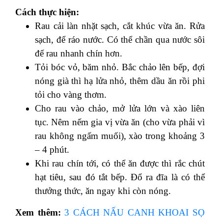
Cách thực hiện:
Rau cải làn nhặt sạch, cắt khúc vừa ăn. Rửa
sạch, để ráo nước. Có thể chần qua nước sôi
để rau nhanh chín hơn.
Tỏi bóc vỏ, băm nhỏ. Bắc chảo lên bếp, đợi
nóng già thì hạ lửa nhỏ, thêm dầu ăn rồi phi
tỏi cho vàng thơm.
Cho rau vào chảo, mở lửa lớn và xào liên
tục. Nêm nếm gia vị vừa ăn (cho vừa phải vì
rau không ngấm muối), xào trong khoảng 3
– 4 phút.
Khi rau chín tới, có thể ăn được thì rắc chút
hạt tiêu, sau đó tắt bếp. Đổ ra đĩa là có thể
thưởng thức, ăn ngay khi còn nóng.
Xem thêm:
3 CÁCH NẤU CANH KHOAI SỌ