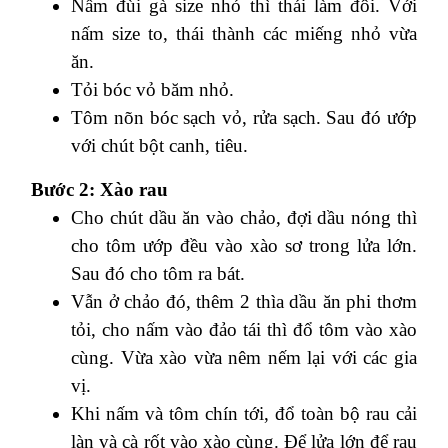
Nấm đùi gà size nhỏ thì thái làm đôi. Với
nấm size to, thái thành các miếng nhỏ vừa
ăn.
Tỏi bóc vỏ băm nhỏ.
Tôm nõn bóc sạch vỏ, rửa sạch. Sau đó ướp
với chút bột canh, tiêu.
Bước 2: Xào rau
Cho chút dầu ăn vào chảo, đợi dầu nóng thì
cho tôm ướp đều vào xào sơ trong lửa lớn.
Sau đó cho tôm ra bát.
Vẫn ở chảo đó, thêm 2 thìa dầu ăn phi thơm
tỏi, cho nấm vào đảo tái thì đổ tôm vào xào
cùng. Vừa xào vừa nêm nếm lại với các gia
vị.
Khi nấm và tôm chín tới, đổ toàn bộ rau cải
làn và cà rốt vào xào cùng. Để lửa lớn để rau