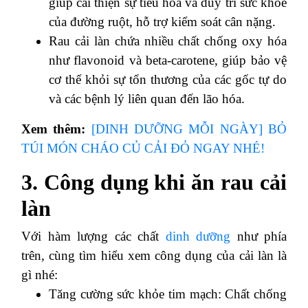
giúp cải thiện sự tiêu hóa và duy trì sức khỏe
của đường ruột, hỗ trợ kiểm soát cân nặng.
Rau cải làn chứa nhiều chất chống oxy hóa
như flavonoid và beta-carotene, giúp bảo vệ
cơ thể khỏi sự tổn thương của các gốc tự do
và các bệnh lý liên quan đến lão hóa.
Xem thêm:
[DINH DƯỠNG MỖI NGÀY] BỎ
TÚI MÓN CHÁO CỦ CẢI ĐỎ NGAY NHÉ!
3. Công dụng khi ăn rau cải
làn
Với hàm lượng các chất
dinh dưỡng
như phía
trên, cùng tìm hiểu xem công dụng của cải làn là
gì nhé:
Tăng cường sức khỏe tim mạch: Chất chống