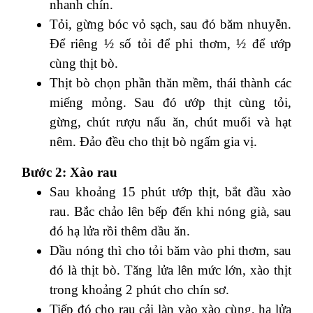
nhanh chín.
Tỏi, gừng bóc vỏ sạch, sau đó băm nhuyễn.
Để riêng ½ số tỏi để phi thơm, ½ để ướp
cùng thịt bò.
Thịt bò chọn phần thăn mềm, thái thành các
miếng mỏng. Sau đó ướp thịt cùng tỏi,
gừng, chút rượu nấu ăn, chút muối và hạt
nêm. Đảo đều cho thịt bò ngấm gia vị.
Bước 2: Xào rau
Sau khoảng 15 phút ướp thịt, bắt đầu xào
rau. Bắc chảo lên bếp đến khi nóng già, sau
đó hạ lửa rồi thêm dầu ăn.
Dầu nóng thì cho tỏi băm vào phi thơm, sau
đó là thịt bò. Tăng lửa lên mức lớn, xào thịt
trong khoảng 2 phút cho chín sơ.
Tiếp đó cho rau cải làn vào xào cùng, hạ lửa