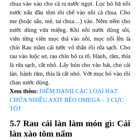
chua vào xào cho cà ra nước ngọt. Lọc bỏ bã nồi
nước nấu đầu tôm rồi chế vào nồi cà chua. Cho
me (hoặc sấu, mẻ, tai chua…) vào. Nêm nếm cho
nước dùng vừa miệng.
Khi nồi nước dùng sôi,
viên từng viên mọc thả vào nồi, mọc nổi lên là
chín
Rau mầm cải tước vỏ thân rồi rửa sạch. Cho
rau vào luộc sơ, rau chín bỏ ra rổ. Hành, răm, thìa
là rửa sạch, cắt nhỏ.
Lấy bún cho vào bát, cho cải
làn, hành răm, thìa là cắt nhỏ. Vớt mọc bỏ vào rồi
chan nước dùng.
Xem thêm:
ĐIỂM DANH CÁC LOẠI HẠT
CHỨA NHIỀU AXIT BÉO OMEGA – 3 CỰC
TỐT
5.7 Rau cải làn làm món gì: Cải
làn xào tôm nấm