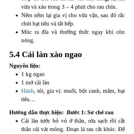
vừa và xào trong 3 – 4 phút cho rau chín.
Nêm nếm lại gia vị cho vừa vặn, sau đó rắc
chút hạt tiêu và tắt bếp.
Múc ra đĩa và thưởng thức ngay khi còn
nóng.
5.4 Cải làn xào ngao
Nguyên liệu:
1 kg ngao
1 mớ cải làn
Hành
, tỏi, gia vị: muối, bột canh, mắm, hạt
tiêu…
Hướng dẫn thực hiện:
Bước 1: Sơ chế rau
Cải làn tước bỏ vỏ ở thân, rửa sạch rồi cắt
thân cải vát mỏng. Đoạn lá rau cắt khúc. Để