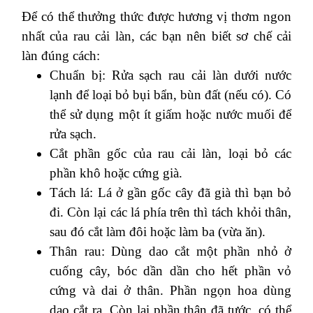
Để có thể thưởng thức được hương vị thơm ngon
nhất của rau cải làn, các bạn nên biết sơ chế cải
làn đúng cách:
Chuẩn bị: Rửa sạch rau cải làn dưới nước
lạnh để loại bỏ bụi bẩn, bùn đất (nếu có). Có
thể sử dụng một ít giấm hoặc nước muối để
rửa sạch.
Cắt phần gốc của rau cải làn, loại bỏ các
phần khô hoặc cứng già.
Tách lá: Lá ở gần gốc cây đã già thì bạn bỏ
đi. Còn lại các lá phía trên thì tách khỏi thân,
sau đó cắt làm đôi hoặc làm ba (vừa ăn).
Thân rau: Dùng dao cắt một phần nhỏ ở
cuống cây, bóc dần dần cho hết phần vỏ
cứng và dai ở thân. Phần ngọn hoa dùng
dao cắt ra. Còn lại phần thân đã tước, có thể