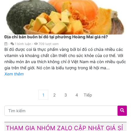
Địa chỉ bán buôn bí đỏ tại phường Hoàng Mai giá rẻ?
-
1
bình luận
-
709
lượt xem
Bí đỏ được coi là thực phẩm vàng bởi bí đỏ có chứa nhiều các
vitamin và khoáng chất cần thiết cho sức khỏe của cơ thể. Với
nhiều món ăn ưa thích không chỉ ở Việt Nam mà còn nhiều quốc
gia trên thế giới. Nó còn là biểu tượng trong lễ hội ma...
Xem thêm
1
2
3
4
Tiếp
THAM GIA NHÓM ZALO CẬP NHẬT GIÁ SỈ