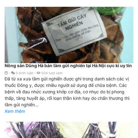
Nông sản Dũng Hà bán tầm gửi nghiến tại Hà Nội cực kì uy tín
-
0
bình luận
-
504
lượt xem
Đã từ xa xưa tầm gửi nghiến được ghi trong danh sách các vị
thuốc Đông y, được nhiều người sử dụng để chữa bệnh. Các
bệnh về đau nhức xương khớp cơ địa, cơ nhục do bị phong
thấp, tăng huyết áp, rối loạn thần kinh hay do chấn thương thì
tầm gửi nghiến...
Xem thêm