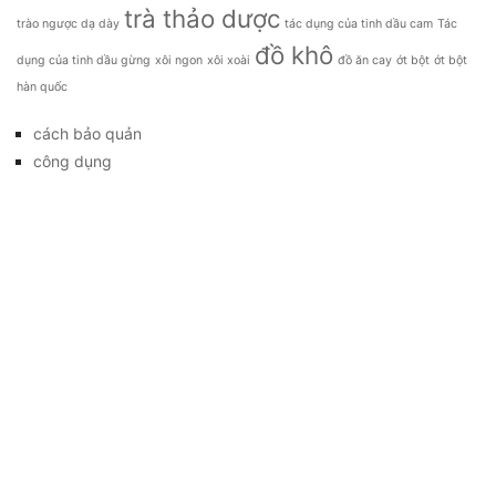
trà thảo dược
trào ngược dạ dày
tác dụng của tinh dầu cam
Tác
đồ khô
dụng của tinh dầu gừng
xôi ngon
xôi xoài
đồ ăn cay
ớt bột
ớt bột
hàn quốc
cách bảo quản
công dụng
đặc sản
đời sống
giá bao nhiêu
Giới thiệu
Tag
gia đình
kỹ thuật trồng
làm đẹp
mẹo vặt
món ăn