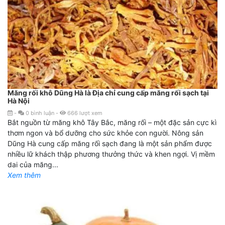
Măng rối khô Dũng Hà là Địa chỉ cung cấp măng rối sạch tại
Hà Nội
-
0
bình luận
-
666
lượt xem
Bắt nguồn từ măng khô Tây Bắc, măng rối – một đặc sản cực kì
thơm ngon và bổ dưỡng cho sức khỏe con người. Nông sản
Dũng Hà cung cấp măng rối sạch đang là một sản phẩm được
nhiều lữ khách thập phương thưởng thức và khen ngợi. Vị mềm
dai của măng...
Xem thêm