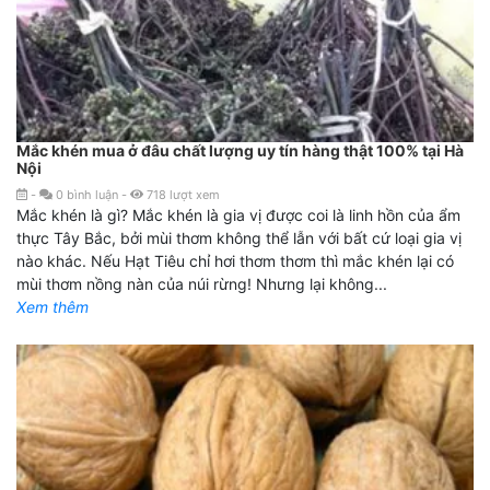
Mắc khén mua ở đâu chất lượng uy tín hàng thật 100% tại Hà
Nội
-
0
bình luận
-
718
lượt xem
Mắc khén là gì? Mắc khén là gia vị được coi là linh hồn của ẩm
thực Tây Bắc, bởi mùi thơm không thể lẫn với bất cứ loại gia vị
nào khác. Nếu Hạt Tiêu chỉ hơi thơm thơm thì mắc khén lại có
mùi thơm nồng nàn của núi rừng! Nhưng lại không...
Xem thêm