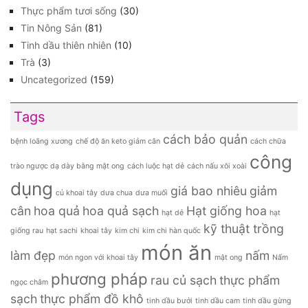
Thực phẩm tươi sống
(30)
Tin Nông Sản
(81)
Tinh dầu thiên nhiên
(10)
Trà
(3)
Uncategorized
(159)
Tags
cách bảo quản
bệnh loãng xương
chế độ ăn keto giảm cân
cách chữa
công
trào ngược dạ dày bằng mật ong
cách luộc hạt dẻ
cách nấu xôi xoài
dụng
giá bao nhiêu
giảm
củ khoai tây
dưa chua
dưa muối
cân
hoa quả
hoa quả sạch
Hạt giống hoa
hạt dẻ
hạt
kỹ thuật trồng
giống rau
hạt sachi
khoai tây
kim chi
kim chi hàn quốc
món ăn
làm đẹp
nấm
món ngon với khoai tây
mật ong
Nấm
phương pháp
rau củ sạch
thực phẩm
ngọc châm
sạch
thực phẩm đồ khô
tinh dầu bưởi
tinh dầu cam
tinh dầu gừng