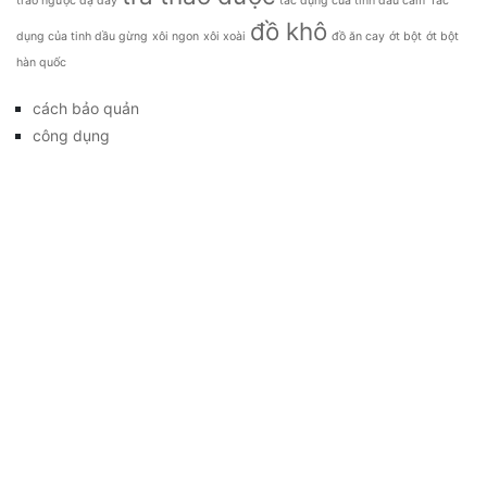
trào ngược dạ dày
tác dụng của tinh dầu cam
Tác
đồ khô
dụng của tinh dầu gừng
xôi ngon
xôi xoài
đồ ăn cay
ớt bột
ớt bột
hàn quốc
cách bảo quản
công dụng
đặc sản
đời sống
giá bao nhiêu
Giới thiệu
Tag
gia đình
kỹ thuật trồng
làm đẹp
mẹo vặt
món ăn
Tag
Kết nối với chúng