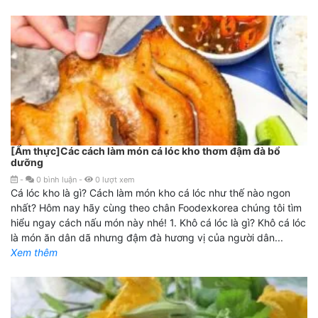
[Ẩm thực]Các cách làm món cá lóc kho thơm đậm đà bổ
dưỡng
-
0
bình luận
-
0
lượt xem
Cá lóc kho là gì? Cách làm món kho cá lóc như thế nào ngon
nhất? Hôm nay hãy cùng theo chân Foodexkorea chúng tôi tìm
hiểu ngay cách nấu món này nhé! 1. Khô cá lóc là gì? Khô cá lóc
là món ăn dân dã nhưng đậm đà hương vị của người dân...
Xem thêm