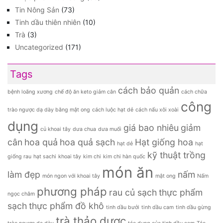
Tin Nông Sản
(73)
Tinh dầu thiên nhiên
(10)
Trà
(3)
Uncategorized
(171)
Tags
cách bảo quản
bệnh loãng xương
chế độ ăn keto giảm cân
cách chữa
công
trào ngược dạ dày bằng mật ong
cách luộc hạt dẻ
cách nấu xôi xoài
dụng
giá bao nhiêu
giảm
củ khoai tây
dưa chua
dưa muối
cân
hoa quả
hoa quả sạch
Hạt giống hoa
hạt dẻ
hạt
kỹ thuật trồng
giống rau
hạt sachi
khoai tây
kim chi
kim chi hàn quốc
món ăn
làm đẹp
nấm
món ngon với khoai tây
mật ong
Nấm
phương pháp
rau củ sạch
thực phẩm
ngọc châm
sạch
thực phẩm đồ khô
tinh dầu bưởi
tinh dầu cam
tinh dầu gừng
trà thảo dược