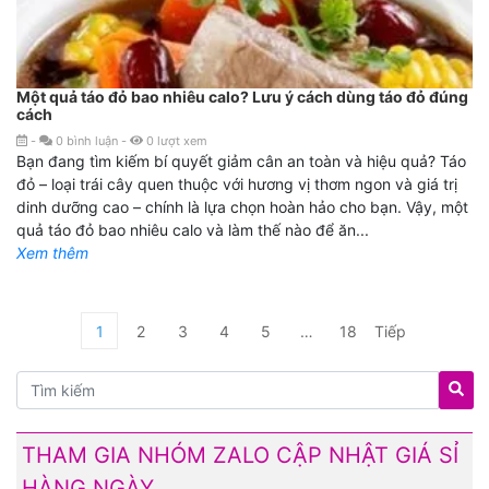
Một quả táo đỏ bao nhiêu calo? Lưu ý cách dùng táo đỏ đúng
cách
-
0
bình luận
-
0
lượt xem
Bạn đang tìm kiếm bí quyết giảm cân an toàn và hiệu quả? Táo
đỏ – loại trái cây quen thuộc với hương vị thơm ngon và giá trị
dinh dưỡng cao – chính là lựa chọn hoàn hảo cho bạn. Vậy, một
quả táo đỏ bao nhiêu calo và làm thế nào để ăn...
Xem thêm
1
2
3
4
5
…
18
Tiếp
THAM GIA NHÓM ZALO CẬP NHẬT GIÁ SỈ
HÀNG NGÀY