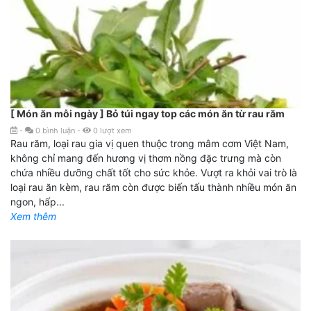
[ Món ăn mỗi ngày ] Bỏ túi ngay top các món ăn từ rau răm
-
0
bình luận
-
0
lượt xem
Rau răm, loại rau gia vị quen thuộc trong mâm cơm Việt Nam,
không chỉ mang đến hương vị thơm nồng đặc trưng mà còn
chứa nhiều dưỡng chất tốt cho sức khỏe. Vượt ra khỏi vai trò là
loại rau ăn kèm, rau răm còn được biến tấu thành nhiều món ăn
ngon, hấp...
Xem thêm