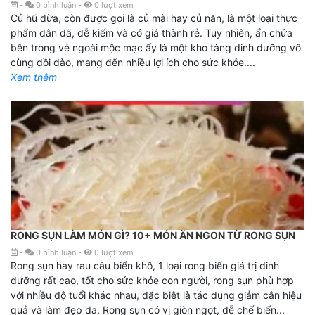
-
0
bình luận
-
0
lượt xem
Củ hũ dừa, còn được gọi là củ mài hay củ năn, là một loại thực
phẩm dân dã, dễ kiếm và có giá thành rẻ. Tuy nhiên, ẩn chứa
bên trong vẻ ngoài mộc mạc ấy là một kho tàng dinh dưỡng vô
cùng dồi dào, mang đến nhiều lợi ích cho sức khỏe....
Xem thêm
RONG SỤN LÀM MÓN GÌ? 10+ MÓN ĂN NGON TỪ RONG SỤN
-
0
bình luận
-
0
lượt xem
Rong sụn hay rau câu biển khô, 1 loại rong biển giá trị dinh
dưỡng rất cao, tốt cho sức khỏe con người, rong sụn phù hợp
với nhiều độ tuổi khác nhau, đặc biệt là tác dụng giảm cân hiệu
quả và làm đẹp da. Rong sụn có vị giòn ngọt, dễ chế biến...