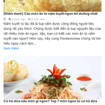
[Điểm danh] Các món ăn từ nấm tuyết ngon bổ dưỡng nhất
-
0
bình luận
-
0
lượt xem
Nấm tuyết từ lâu đã là loại nấm được cộng đồng người tiêu
dùng rất yêu thích. Chúng được biết đến là loại nguyên liệu của
rất nhiều món ăn ngon. Vậy, bạn có biết các món ăn từ nấm
tuyết nào ngon? Hôm nay, hãy cùng Foodexkorea chúng tôi tìm
hiểu ngay cách làm...
Xem thêm
Củ hũ dừa nấu món gì ngon? Top 7 món ngon từ củ hũ dừa