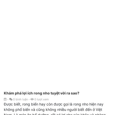
Khám phá lợi ích rong nho tuyệt vời ra sao?
-
0
bình luận
-
0
lượt xem
Được biết, rong biển hay còn được gọi là rong nho hiện nay
không phổ biến và cũng không nhiều người biết đến ở Việt
Nam. Là món ăn bổ dưỡng, rất có lợi cho sức khỏe và phòng