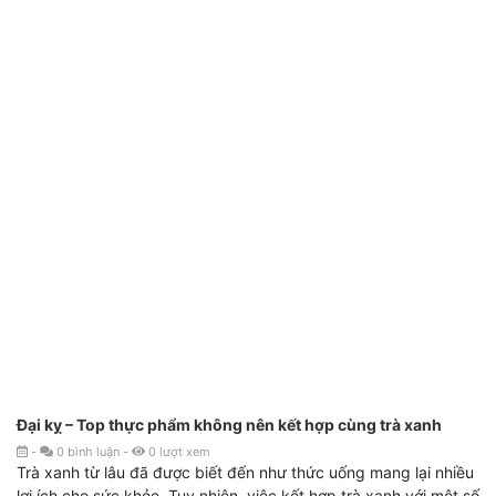
Đại kỵ – Top thực phẩm không nên kết hợp cùng trà xanh
-
0
bình luận
-
0
lượt xem
Trà xanh từ lâu đã được biết đến như thức uống mang lại nhiều
lợi ích cho sức khỏe. Tuy nhiên, việc kết hợp trà xanh với một số