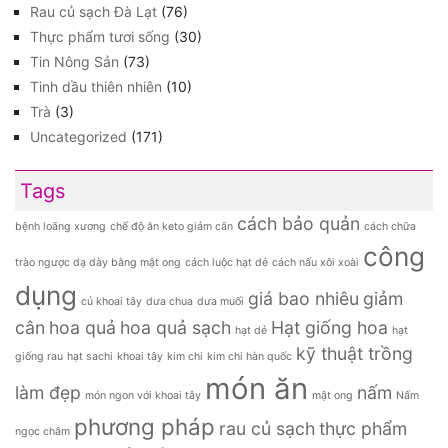
Rau củ sạch Đà Lạt
(76)
Thực phẩm tươi sống
(30)
Tin Nông Sản
(73)
Tinh dầu thiên nhiên
(10)
Trà
(3)
Uncategorized
(171)
Tags
cách bảo quản
bệnh loãng xương
chế độ ăn keto giảm cân
cách chữa
công
trào ngược dạ dày bằng mật ong
cách luộc hạt dẻ
cách nấu xôi xoài
dụng
giá bao nhiêu
giảm
củ khoai tây
dưa chua
dưa muối
cân
hoa quả
hoa quả sạch
Hạt giống hoa
hạt dẻ
hạt
kỹ thuật trồng
giống rau
hạt sachi
khoai tây
kim chi
kim chi hàn quốc
món ăn
làm đẹp
nấm
món ngon với khoai tây
mật ong
Nấm
phương pháp
rau củ sạch
thực phẩm
ngọc châm