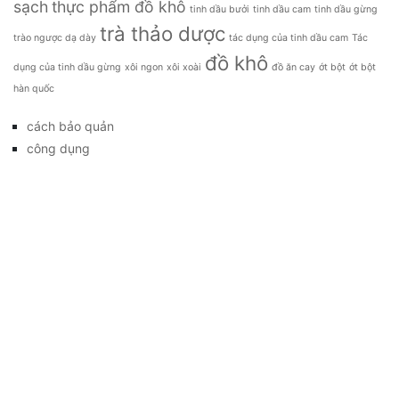
sạch
thực phẩm đồ khô
tinh dầu bưởi
tinh dầu cam
tinh dầu gừng
trà thảo dược
trào ngược dạ dày
tác dụng của tinh dầu cam
Tác
đồ khô
dụng của tinh dầu gừng
xôi ngon
xôi xoài
đồ ăn cay
ớt bột
ớt bột
hàn quốc
cách bảo quản
công dụng
đặc sản
đời sống
giá bao nhiêu
Giới thiệu
Tag
gia đình
kỹ thuật trồng
làm đẹp
mẹo vặt
món ăn