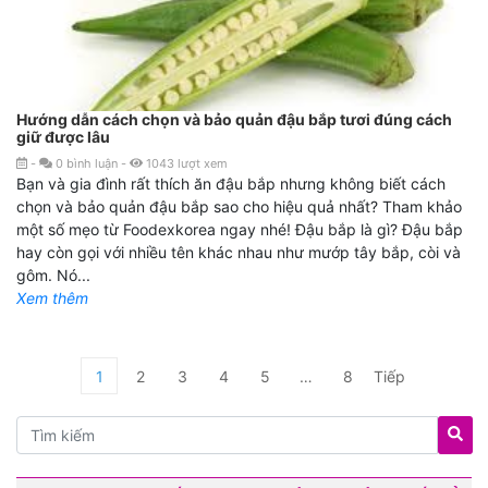
Hướng dẫn cách chọn và bảo quản đậu bắp tươi đúng cách
giữ được lâu
-
0
bình luận
-
1043
lượt xem
Bạn và gia đình rất thích ăn đậu bắp nhưng không biết cách
chọn và bảo quản đậu bắp sao cho hiệu quả nhất? Tham khảo
một số mẹo từ Foodexkorea ngay nhé! Đậu bắp là gì? Đậu bắp
hay còn gọi với nhiều tên khác nhau như mướp tây bắp, còi và
gôm. Nó...
Xem thêm
1
2
3
4
5
…
8
Tiếp