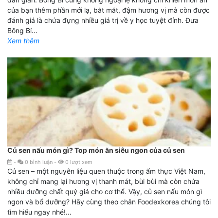
của bạn thêm phần mới lạ, bắt mắt, đậm hương vị mà còn được
đánh giá là chứa đựng nhiều giá trị về y học tuyệt đỉnh. Đưa
Bông Bí...
Xem thêm
Củ sen nấu món gì? Top món ăn siêu ngon của củ sen
-
0
bình luận
-
0
lượt xem
Củ sen – một nguyên liệu quen thuộc trong ẩm thực Việt Nam,
không chỉ mang lại hương vị thanh mát, bùi bùi mà còn chứa
nhiều dưỡng chất quý giá cho cơ thể. Vậy, củ sen nấu món gì
ngon và bổ dưỡng? Hãy cùng theo chân Foodexkorea chúng tôi
tìm hiểu ngay nhé!...