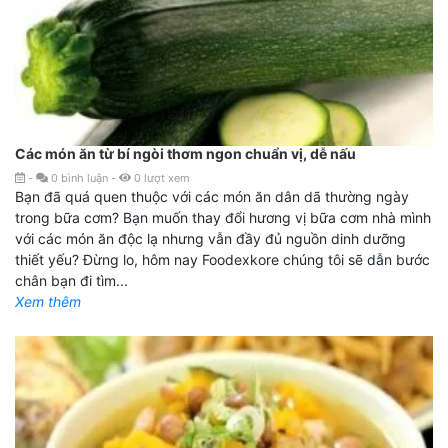
Các món ăn từ bí ngòi thơm ngon chuẩn vị, dễ nấu
-
0
bình luận
-
0
lượt xem
Bạn đã quá quen thuộc với các món ăn dân dã thường ngày
trong bữa cơm? Bạn muốn thay đổi hương vị bữa cơm nhà mình
với các món ăn độc lạ nhưng vẫn đầy đủ nguồn dinh dưỡng
thiết yếu? Đừng lo, hôm nay Foodexkore chúng tôi sẽ dẫn bước
chân bạn đi tìm...
Xem thêm