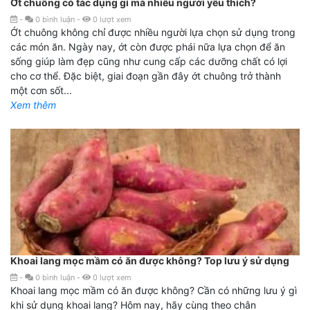
Ớt chuông có tác dụng gì mà nhiều người yêu thích?
-
0
bình luận
-
0
lượt xem
Ớt chuông không chỉ được nhiều người lựa chọn sử dụng trong
các món ăn. Ngày nay, ớt còn được phái nữa lựa chọn để ăn
sống giúp làm đẹp cũng như cung cấp các dưỡng chất có lợi
cho cơ thể. Đặc biệt, giai đoạn gần đây ớt chuông trở thành
một cơn sốt...
Xem thêm
Khoai lang mọc mầm có ăn được không? Top lưu ý sử dụng
-
0
bình luận
-
0
lượt xem
Khoai lang mọc mầm có ăn được không? Cần có những lưu ý gì
khi sử dụng khoai lang? Hôm nay, hãy cùng theo chân