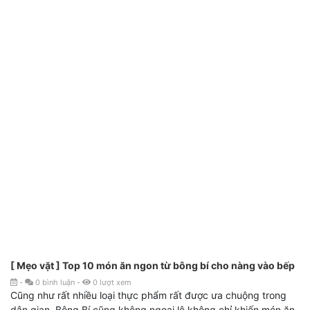
[ Mẹo vặt ] Top 10 món ăn ngon từ bông bí cho nàng vào bếp
-
0
bình luận
-
0
lượt xem
Cũng như rất nhiều loại thực phẩm rất được ưa chuộng trong
dân gian. Bông Bí cũng không ngoại lệ không chỉ khiến món ăn