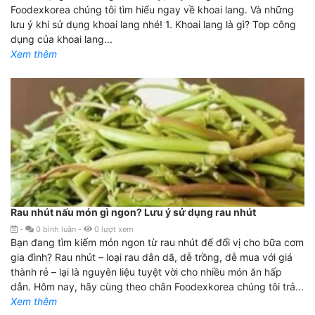
Foodexkorea chúng tôi tìm hiểu ngay về khoai lang. Và những
lưu ý khi sử dụng khoai lang nhé! 1. Khoai lang là gì? Top công
dụng của khoai lang...
Xem thêm
Rau nhút nấu món gì ngon? Lưu ý sử dụng rau nhút
-
0
bình luận
-
0
lượt xem
Bạn đang tìm kiếm món ngon từ rau nhút để đổi vị cho bữa cơm
gia đình? Rau nhút – loại rau dân dã, dễ trồng, dễ mua với giá
thành rẻ – lại là nguyên liệu tuyệt vời cho nhiều món ăn hấp
dẫn. Hôm nay, hãy cùng theo chân Foodexkorea chúng tôi trả...
Xem thêm