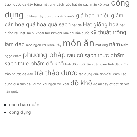
công
trào ngược dạ dày bằng mật ong
cách luộc hạt dẻ
cách nấu xôi xoài
dụng
giá bao nhiêu
giảm
củ khoai tây
dưa chua
dưa muối
cân
hoa quả
hoa quả sạch
Hạt giống hoa
hạt dẻ
hạt
kỹ thuật trồng
giống rau
hạt sachi
khoai tây
kim chi
kim chi hàn quốc
món ăn
làm đẹp
nấm
món ngon với khoai tây
mật ong
Nấm
phương pháp
rau củ sạch
thực phẩm
ngọc châm
sạch
thực phẩm đồ khô
tinh dầu bưởi
tinh dầu cam
tinh dầu gừng
trà thảo dược
trào ngược dạ dày
tác dụng của tinh dầu cam
Tác
đồ khô
dụng của tinh dầu gừng
xôi ngon
xôi xoài
đồ ăn cay
ớt bột
ớt bột
hàn quốc
cách bảo quản
công dụng
đặc sản
đời sống
giá bao nhiêu