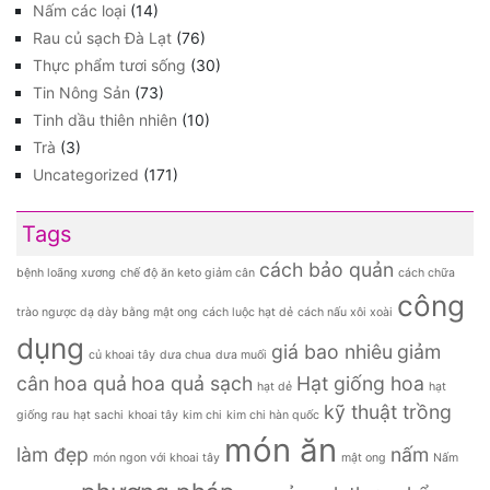
Nấm các loại
(14)
Rau củ sạch Đà Lạt
(76)
Thực phẩm tươi sống
(30)
Tin Nông Sản
(73)
Tinh dầu thiên nhiên
(10)
Trà
(3)
Uncategorized
(171)
Tags
cách bảo quản
bệnh loãng xương
chế độ ăn keto giảm cân
cách chữa
công
trào ngược dạ dày bằng mật ong
cách luộc hạt dẻ
cách nấu xôi xoài
dụng
giá bao nhiêu
giảm
củ khoai tây
dưa chua
dưa muối
cân
hoa quả
hoa quả sạch
Hạt giống hoa
hạt dẻ
hạt
kỹ thuật trồng
giống rau
hạt sachi
khoai tây
kim chi
kim chi hàn quốc
món ăn
làm đẹp
nấm
món ngon với khoai tây
mật ong
Nấm