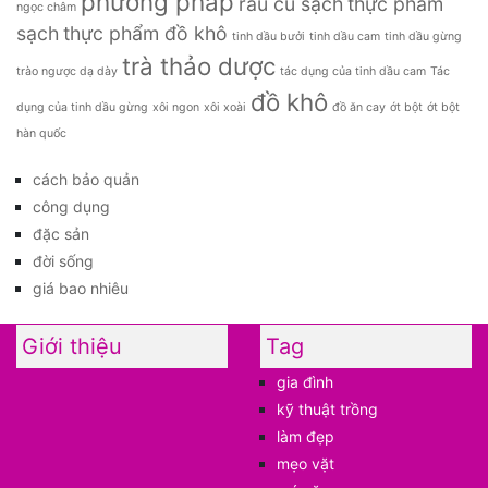
phương pháp
rau củ sạch
thực phẩm
ngọc châm
sạch
thực phẩm đồ khô
tinh dầu bưởi
tinh dầu cam
tinh dầu gừng
trà thảo dược
trào ngược dạ dày
tác dụng của tinh dầu cam
Tác
đồ khô
dụng của tinh dầu gừng
xôi ngon
xôi xoài
đồ ăn cay
ớt bột
ớt bột
hàn quốc
cách bảo quản
công dụng
đặc sản
đời sống
giá bao nhiêu
Giới thiệu
Tag
gia đình
kỹ thuật trồng
làm đẹp
mẹo vặt