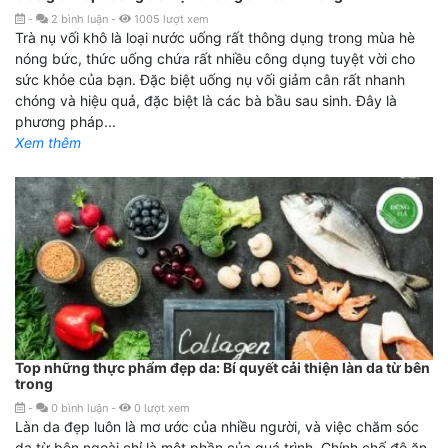
-
2
bình luận
-
1005
lượt xem
Trà nụ vối khô là loại nước uống rất thông dụng trong mùa hè
nóng bức, thức uống chứa rất nhiều công dụng tuyệt vời cho
sức khỏe của bạn. Đặc biệt uống nụ vối giảm cân rất nhanh
chóng và hiệu quả, đặc biệt là các bà bầu sau sinh. Đây là
phương pháp...
Xem thêm
Top những thực phẩm đẹp da: Bí quyết cải thiện làn da từ bên
trong
-
0
bình luận
-
0
lượt xem
Làn da đẹp luôn là mơ ước của nhiều người, và việc chăm sóc
da từ bên ngoài chỉ là một phần của quá trình. Chính chế độ ăn