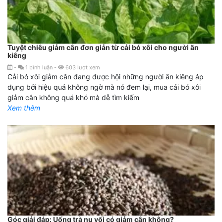
Tuyệt chiêu giảm cân đơn giản từ cải bó xôi cho người ăn
kiêng
-
1
bình luận
-
603
lượt xem
Cải bó xôi giảm cân đang được hội những người ăn kiêng áp
dụng bởi hiệu quả không ngờ mà nó đem lại, mua cải bó xôi
giảm cân không quá khó mà dễ tìm kiếm
Xem thêm
Góc giải đáp: Uống trà nụ vối có giảm cân không?