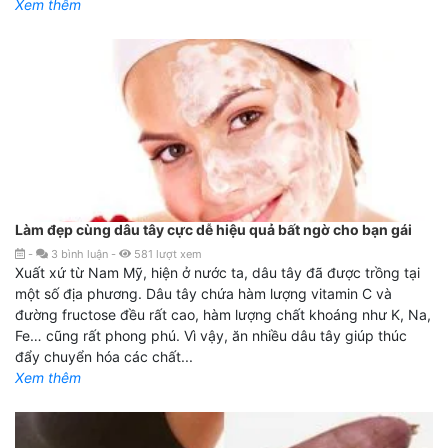
Xem thêm
Làm đẹp cùng dâu tây cực dễ hiệu quả bất ngờ cho bạn gái
-
3
bình luận
-
581
lượt xem
Xuất xứ từ Nam Mỹ, hiện ở nước ta, dâu tây đã được trồng tại
một số địa phương. Dâu tây chứa hàm lượng vitamin C và
đường fructose đều rất cao, hàm lượng chất khoáng như K, Na,
Fe… cũng rất phong phú. Vì vậy, ăn nhiều dâu tây giúp thúc
đẩy chuyển hóa các chất...
Xem thêm