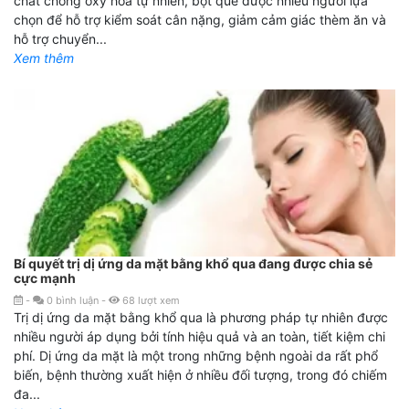
chất chống oxy hóa tự nhiên, bột quế được nhiều người lựa
chọn để hỗ trợ kiểm soát cân nặng, giảm cảm giác thèm ăn và
hỗ trợ chuyển...
Xem thêm
Bí quyết trị dị ứng da mặt bằng khổ qua đang được chia sẻ
cực mạnh
-
0
bình luận
-
68
lượt xem
Trị dị ứng da mặt bằng khổ qua là phương pháp tự nhiên được
nhiều người áp dụng bởi tính hiệu quả và an toàn, tiết kiệm chi
phí. Dị ứng da mặt là một trong những bệnh ngoài da rất phổ
biến, bệnh thường xuất hiện ở nhiều đối tượng, trong đó chiếm
đa...