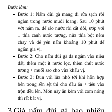
Bước làm:
Bước 1: Nấm đùi gà mang đi rửa sạch rồi
ngâm trong nước muối loãng. Sau 10 phút
vớt nấm ra, để ráo nước rồi cắt đôi, ướp với
1 thìa canh nước tương, nửa thìa bột nêm
chay và để yên nấm khoảng 10 phút để
ngấm gia vị.
Bước 2: Cho nấm đùi gà đã ngấm vào niêu
đất, thêm một ít nước lọc, thêm chút nước
tương + muối sao cho vừa khẩu vị.
Bước 3: Đun với lửa nhỏ tới khi hỗn hợp
bên trong sền sệt thì cho dầu ăn + tiêu vào
trộn đều lên. Món này ăn kèm với cơm nóng
thì rất bắt vị.
3.Giá nấm đùi gà bao nhiêu