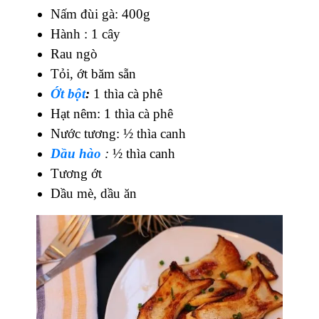
Nấm đùi gà: 400g
Hành : 1 cây
Rau ngò
Tỏi, ớt băm sẵn
Ớt bột
:
1 thìa cà phê
Hạt nêm: 1 thìa cà phê
Nước tương: ½ thìa canh
Dầu hào
:
½ thìa canh
Tương ớt
Dầu mè, dầu ăn