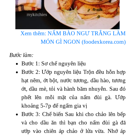
Xem thêm: NẤM BÀO NGƯ TRẮNG LÀM
MÓN GÌ NGON (foodexkorea.com)
Bước làm:
Bước 1: Sơ chế nguyên liệu
Bước 2: Ướp nguyên liệu Trộn đều hỗn hợp
hạt nêm, ớt bột, nước tương, dầu hào, tương
ớt, dầu mè, tỏi và hành băm nhuyễn. Sau đó
phết lên mỗi mặt của nấm đùi gà. Ướp
khoảng 5-7p để ngấm gia vị
Bước 3: Chế biến Sau khi cho chảo lên bếp
và cho dầu ăn thì bạn cho nấm đùi gà đã
ướp vào chiên áp chảo ở lửa vừa. Nhớ áp