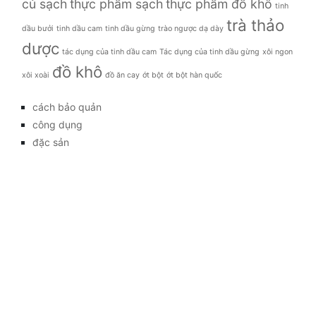
củ sạch
thực phẩm sạch
thực phẩm đồ khô
tinh
trà thảo
dầu bưởi
tinh dầu cam
tinh dầu gừng
trào ngược dạ dày
dược
tác dụng của tinh dầu cam
Tác dụng của tinh dầu gừng
xôi ngon
đồ khô
xôi xoài
đồ ăn cay
ớt bột
ớt bột hàn quốc
cách bảo quản
công dụng
đặc sản
đời sống
giá bao nhiêu
Giới thiệu
Tag
gia đình
kỹ thuật trồng
làm đẹp
mẹo vặt