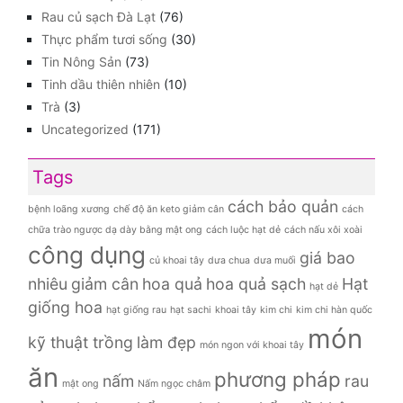
Rau củ sạch Đà Lạt
(76)
Thực phẩm tươi sống
(30)
Tin Nông Sản
(73)
Tinh dầu thiên nhiên
(10)
Trà
(3)
Uncategorized
(171)
Tags
cách bảo quản
bệnh loãng xương
chế độ ăn keto giảm cân
cách
chữa trào ngược dạ dày bằng mật ong
cách luộc hạt dẻ
cách nấu xôi xoài
công dụng
giá bao
củ khoai tây
dưa chua
dưa muối
nhiêu
giảm cân
hoa quả
hoa quả sạch
Hạt
hạt dẻ
giống hoa
hạt giống rau
hạt sachi
khoai tây
kim chi
kim chi hàn quốc
món
kỹ thuật trồng
làm đẹp
món ngon với khoai tây
ăn
phương pháp
nấm
rau
mật ong
Nấm ngọc châm