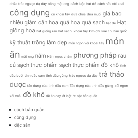
chữa trào ngược dạ dày bằng mật ong
cách luộc hạt dẻ
cách nấu xôi xoài
công dụng
giá bao
củ khoai tây
dưa chua
dưa muối
nhiêu
giảm cân
hoa quả
hoa quả sạch
Hạt
hạt dẻ
giống hoa
hạt giống rau
hạt sachi
khoai tây
kim chi
kim chi hàn quốc
món
kỹ thuật trồng
làm đẹp
món ngon với khoai tây
ăn
phương pháp
nấm
rau
mật ong
Nấm ngọc châm
củ sạch
thực phẩm sạch
thực phẩm đồ khô
tinh
trà thảo
dầu bưởi
tinh dầu cam
tinh dầu gừng
trào ngược dạ dày
dược
tác dụng của tinh dầu cam
Tác dụng của tinh dầu gừng
xôi ngon
đồ khô
xôi xoài
đồ ăn cay
ớt bột
ớt bột hàn quốc
cách bảo quản
công dụng
đặc sản
đời sống