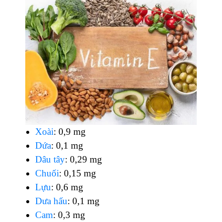
Xoài
: 0,9 mg
Dứa
: 0,1 mg
Dâu tây
: 0,29 mg
Chuối
: 0,15 mg
Lựu
: 0,6 mg
Dưa hấu
: 0,1 mg
Cam
: 0,3 mg