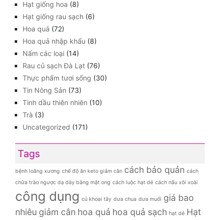
Hạt giống hoa
(8)
Hạt giống rau sạch
(6)
Hoa quả
(72)
Hoa quả nhập khẩu
(8)
Nấm các loại
(14)
Rau củ sạch Đà Lạt
(76)
Thực phẩm tươi sống
(30)
Tin Nông Sản
(73)
Tinh dầu thiên nhiên
(10)
Trà
(3)
Uncategorized
(171)
Tags
cách bảo quản
bệnh loãng xương
chế độ ăn keto giảm cân
cách
chữa trào ngược dạ dày bằng mật ong
cách luộc hạt dẻ
cách nấu xôi xoài
công dụng
giá bao
củ khoai tây
dưa chua
dưa muối
nhiêu
giảm cân
hoa quả
hoa quả sạch
Hạt
hạt dẻ