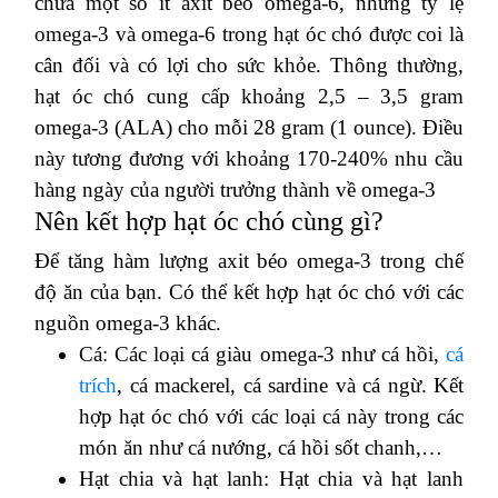
chứa một số ít axit béo omega-6, nhưng tỷ lệ
omega-3 và omega-6 trong hạt óc chó được coi là
cân đối và có lợi cho sức khỏe. Thông thường,
hạt óc chó cung cấp khoảng 2,5 – 3,5 gram
omega-3 (ALA) cho mỗi 28 gram (1 ounce). Điều
này tương đương với khoảng 170-240% nhu cầu
hàng ngày của người trưởng thành về omega-3
Nên kết hợp hạt óc chó cùng gì?
Để tăng hàm lượng axit béo omega-3 trong chế
độ ăn của bạn. Có thể kết hợp hạt óc chó với các
nguồn omega-3 khác.
Cá: Các loại cá giàu omega-3 như cá hồi,
cá
trích
, cá mackerel, cá sardine và cá ngừ. Kết
hợp hạt óc chó với các loại cá này trong các
món ăn như cá nướng, cá hồi sốt chanh,…
Hạt chia và hạt lanh: Hạt chia và hạt lanh