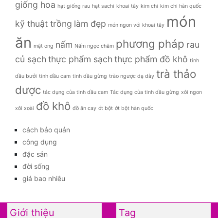
giống hoa
hạt giống rau
hạt sachi
khoai tây
kim chi
kim chi hàn quốc
món
kỹ thuật trồng
làm đẹp
món ngon với khoai tây
ăn
phương pháp
nấm
rau
mật ong
Nấm ngọc châm
củ sạch
thực phẩm sạch
thực phẩm đồ khô
tinh
trà thảo
dầu bưởi
tinh dầu cam
tinh dầu gừng
trào ngược dạ dày
dược
tác dụng của tinh dầu cam
Tác dụng của tinh dầu gừng
xôi ngon
đồ khô
xôi xoài
đồ ăn cay
ớt bột
ớt bột hàn quốc
cách bảo quản
công dụng
đặc sản
đời sống
giá bao nhiêu
Giới thiệu
Tag