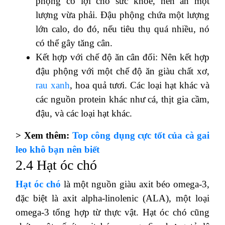
phộng có lợi cho sức khỏe, nên ăn một
lượng vừa phải. Đậu phộng chứa một lượng
lớn calo, do đó, nếu tiêu thụ quá nhiều, nó
có thể gây tăng cân.
Kết hợp với chế độ ăn cân đối: Nên kết hợp
đậu phộng với một chế độ ăn giàu chất xơ,
rau xanh
, hoa quả tươi. Các loại hạt khác và
các nguồn protein khác như cá, thịt gia cầm,
đậu, và các loại hạt khác.
> Xem thêm:
Top công dụng cực tốt của cà gai
leo khô bạn nên biết
2.4 Hạt óc chó
Hạt óc chó
là một nguồn giàu axit béo omega-3,
đặc biệt là axit alpha-linolenic (ALA), một loại
omega-3 tổng hợp từ thực vật. Hạt óc chó cũng