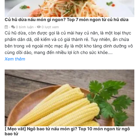
Củ hũ dừa nấu món gì ngon? Top 7 món ngon từ củ hũ dừa
-
0
bình luận
-
0
lượt xem
Củ hũ dừa, còn được gọi là củ mài hay củ năn, là một loại thực
phẩm dân dã, dễ kiếm và có giá thành rẻ. Tuy nhiên, ẩn chứa
bên trong vẻ ngoài mộc mạc ấy là một kho tàng dinh dưỡng vô
cùng dồi dào, mang đến nhiều lợi ích cho sức khỏe....
Xem thêm
[ Mẹo văt] Ngô bao tử nấu món gì? Top 10 món ngon từ ngô
bao tử