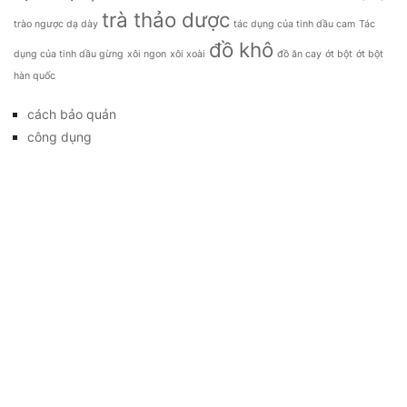
trà thảo dược
trào ngược dạ dày
tác dụng của tinh dầu cam
Tác
đồ khô
dụng của tinh dầu gừng
xôi ngon
xôi xoài
đồ ăn cay
ớt bột
ớt bột
hàn quốc
cách bảo quản
công dụng
đặc sản
đời sống
giá bao nhiêu
Giới thiệu
Tag
gia đình
kỹ thuật trồng
làm đẹp
mẹo vặt
món ăn