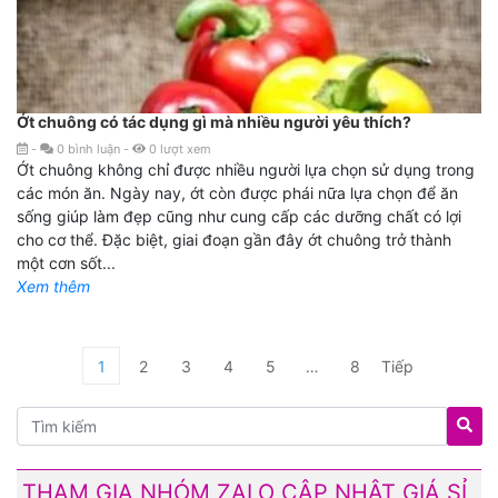
Ớt chuông có tác dụng gì mà nhiều người yêu thích?
-
0
bình luận
-
0
lượt xem
Ớt chuông không chỉ được nhiều người lựa chọn sử dụng trong
các món ăn. Ngày nay, ớt còn được phái nữa lựa chọn để ăn
sống giúp làm đẹp cũng như cung cấp các dưỡng chất có lợi
cho cơ thể. Đặc biệt, giai đoạn gần đây ớt chuông trở thành
một cơn sốt...
Xem thêm
1
2
3
4
5
…
8
Tiếp
THAM GIA NHÓM ZALO CẬP NHẬT GIÁ SỈ