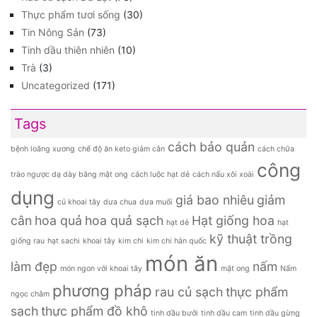
Thực phẩm tươi sống
(30)
Tin Nông Sản
(73)
Tinh dầu thiên nhiên
(10)
Trà
(3)
Uncategorized
(171)
Tags
cách bảo quản
bệnh loãng xương
chế độ ăn keto giảm cân
cách chữa
công
trào ngược dạ dày bằng mật ong
cách luộc hạt dẻ
cách nấu xôi xoài
dụng
giá bao nhiêu
giảm
củ khoai tây
dưa chua
dưa muối
cân
hoa quả
hoa quả sạch
Hạt giống hoa
hạt dẻ
hạt
kỹ thuật trồng
giống rau
hạt sachi
khoai tây
kim chi
kim chi hàn quốc
món ăn
làm đẹp
nấm
món ngon với khoai tây
mật ong
Nấm
phương pháp
rau củ sạch
thực phẩm
ngọc châm
sạch
thực phẩm đồ khô
tinh dầu bưởi
tinh dầu cam
tinh dầu gừng