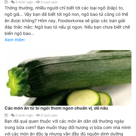
-
0
bình luận
-
0
lượt xem
Thông thường, nhiều người chỉ biết tới các loại ngô (bắp) to,
ngô già… Vậy bạn đã biết tới ngô non, ngô bao tử cũng có thể
ăn được không? Hôm nay, Foodexkorea sẽ giúp các bạn giải
đáp thắc mắc: Ngô bao tử nấu gì ngon. Nếu bạn chưa biết chế
biến ngô bao...
Xem thêm
Các món ăn từ bí ngòi thơm ngon chuẩn vị, dễ nấu
-
0
bình luận
-
0
lượt xem
Bạn đã quá quen thuộc với các món ăn dân dã thường ngày
trong bữa cơm? Bạn muốn thay đổi hương vị bữa cơm nhà mình
với các món ăn độc lạ nhưng vẫn đầy đủ nguồn dinh dưỡng