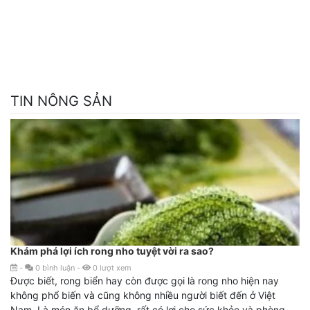
TIN NÔNG SẢN
Khám phá lợi ích rong nho tuyệt vời ra sao?
-
0
bình luận
-
0
lượt xem
Được biết, rong biển hay còn được gọi là rong nho hiện nay
không phổ biến và cũng không nhiều người biết đến ở Việt
Nam. Là món ăn bổ dưỡng, rất có lợi cho sức khỏe và phòng