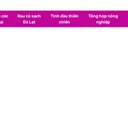
 các
Rau củ sạch
Tinh dầu thiên
Tổng hợp nông
ại
Đà Lạt
nhiên
nghiệp