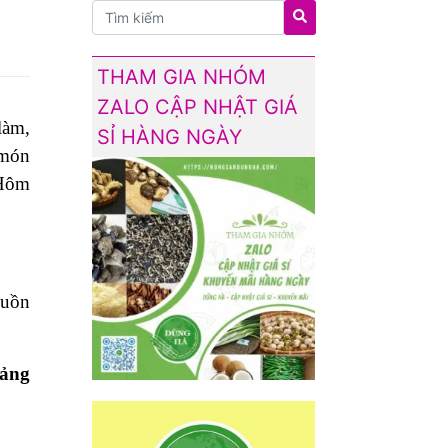
THAM GIA NHÓM
ZALO CẬP NHẬT GIÁ
làm,
SỈ HÀNG NGÀY
 món
 Hôm
guồn
oảng