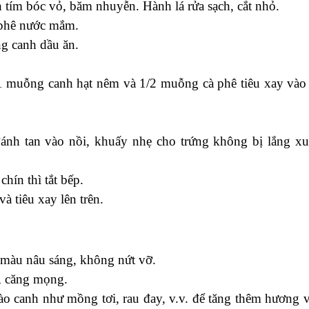
h tím bóc vỏ, băm nhuyễn. Hành lá rửa sạch, cắt nhỏ.
 phê nước mắm.
g canh dầu ăn.
 muỗng canh hạt nêm và 1/2 muỗng cà phê tiêu xay vào
 đánh tan vào nồi, khuấy nhẹ cho trứng không bị lắng x
hín thì tắt bếp.
và tiêu xay lên trên.
 màu nâu sáng, không nứt vỡ.
, căng mọng.
ào canh như mồng tơi, rau đay, v.v. để tăng thêm hương v