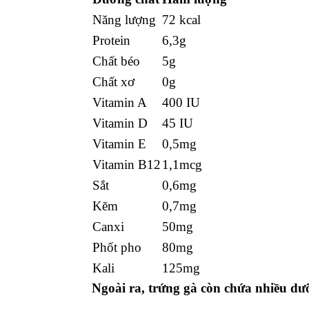
Năng lượng
72 kcal
Protein
6,3g
Chất béo
5g
Chất xơ
0g
Vitamin A
400 IU
Vitamin D
45 IU
Vitamin E
0,5mg
Vitamin B12
1,1mcg
Sắt
0,6mg
Kẽm
0,7mg
Canxi
50mg
Phốt pho
80mg
Kali
125mg
Ngoài ra, trứng gà còn chứa nhiều dư