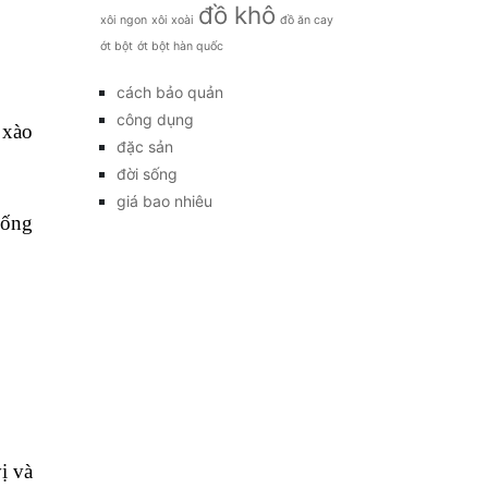
đồ khô
xôi ngon
xôi xoài
đồ ăn cay
ớt bột
ớt bột hàn quốc
cách bảo quản
công dụng
 xào
đặc sản
đời sống
giá bao nhiêu
uống
ị và