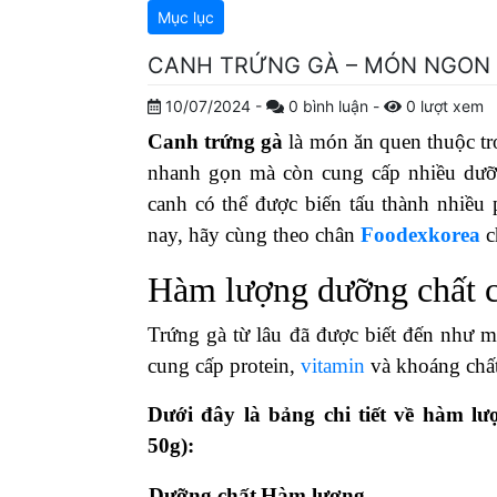
Mục lục
CANH TRỨNG GÀ – MÓN NGON G
10/07/2024
-
0
bình luận
-
0
lượt xem
Canh trứng gà
là món ăn quen thuộc t
nhanh gọn mà còn cung cấp nhiều dưỡn
canh có thể được biến tấu thành nhiều
nay, hãy cùng theo chân
Foodexkorea
c
Hàm lượng dưỡng chất c
Trứng gà từ lâu đã được biết đến như m
cung cấp protein,
vitamin
và khoáng chất 
Dưới đây là bảng chi tiết về hàm l
50g):
Dưỡng chất
Hàm lượng