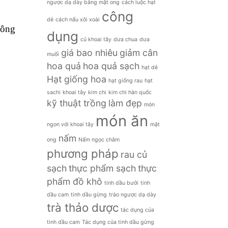
ngược dạ dày bằng mật ong
cách luộc hạt
công
dẻ
cách nấu xôi xoài
hông
dụng
củ khoai tây
dưa chua
dưa
giá bao nhiêu
giảm cân
muối
hoa quả
hoa quả sạch
hạt dẻ
Hạt giống hoa
hạt giống rau
hạt
sachi
khoai tây
kim chi
kim chi hàn quốc
kỹ thuật trồng
làm đẹp
món
món ăn
ngon với khoai tây
mật
nấm
ong
Nấm ngọc châm
phương pháp
rau củ
sạch
thực phẩm sạch
thực
phẩm đồ khô
tinh dầu bưởi
tinh
dầu cam
tinh dầu gừng
trào ngược dạ dày
trà thảo dược
tác dụng của
tinh dầu cam
Tác dụng của tinh dầu gừng