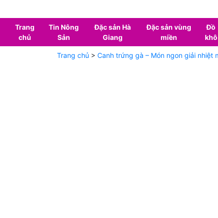
Trang
Tin Nông
Đặc sản Hà
Đặc sản vùng
Đồ
chủ
Sản
Giang
miền
khô
Trang chủ
>
Canh trứng gà – Món ngon giải nhiệt 