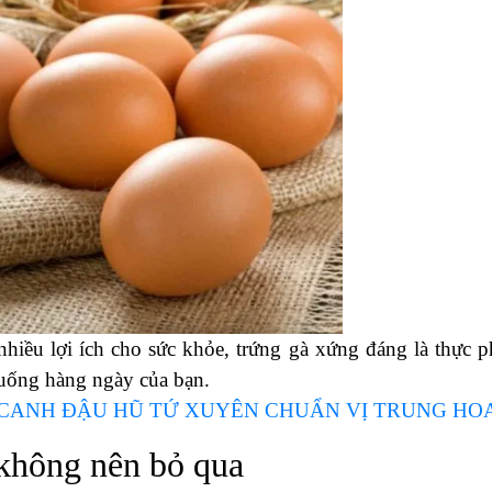
nhiều lợi ích cho sức khỏe, trứng gà xứng đáng là thực 
 uống hàng ngày của bạn.
CANH ĐẬU HŨ TỨ XUYÊN CHUẨN VỊ TRUNG HO
 không nên bỏ qua