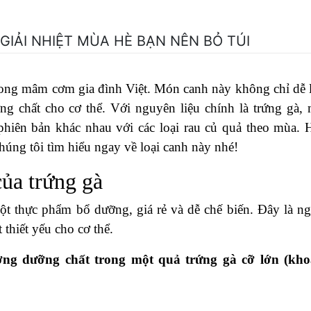
IẢI NHIỆT MÙA HÈ BẠN NÊN BỎ TÚI
rong mâm cơm gia đình Việt. Món canh này không chỉ dễ 
g chất cho cơ thể. Với nguyên liệu chính là trứng gà,
 phiên bản khác nhau với các loại rau củ quả theo mùa.
húng tôi tìm hiểu ngay về loại canh này nhé!
ủa trứng gà
ột thực phẩm bổ dưỡng, giá rẻ và dễ chế biến. Đây là n
thiết yếu cho cơ thể.
ượng dưỡng chất trong một quả trứng gà cỡ lớn (kh