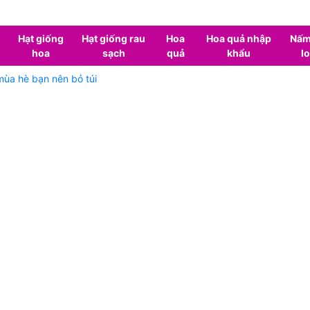
Hạt giống
Hạt giống rau
Hoa
Hoa quả nhập
Nấm
hoa
sạch
quả
khẩu
lo
mùa hè bạn nên bỏ túi