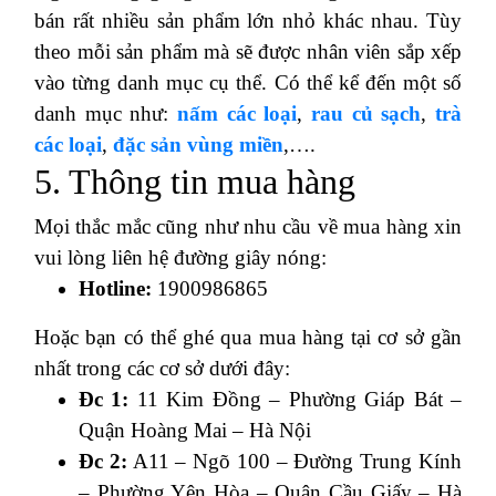
bán rất nhiều sản phẩm lớn nhỏ khác nhau. Tùy
theo mỗi sản phẩm mà sẽ được nhân viên sắp xếp
vào từng danh mục cụ thể. Có thể kể đến một số
danh mục như:
nấm các loại
,
rau củ sạch
,
trà
các loại
,
đặc sản vùng miền
,….
5. Thông tin mua hàng
Mọi thắc mắc cũng như nhu cầu về mua hàng xin
vui lòng liên hệ đường giây nóng:
Hotline:
1900986865
Hoặc bạn có thể ghé qua mua hàng tại cơ sở gần
nhất trong các cơ sở dưới đây:
Đc 1:
11 Kim Đồng – Phường Giáp Bát –
Quận Hoàng Mai – Hà Nội
Đc 2:
A11 – Ngõ 100 – Đường Trung Kính
– Phường Yên Hòa – Quận Cầu Giấy – Hà