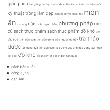
giống hoa
hạt giống rau
hạt sachi
khoai tây
kim chi
kim chi hàn quốc
món
kỹ thuật trồng
làm đẹp
món ngon với khoai tây
ăn
phương pháp
nấm
rau
mật ong
Nấm ngọc châm
củ sạch
thực phẩm sạch
thực phẩm đồ khô
tinh
trà thảo
dầu bưởi
tinh dầu cam
tinh dầu gừng
trào ngược dạ dày
dược
tác dụng của tinh dầu cam
Tác dụng của tinh dầu gừng
xôi ngon
đồ khô
xôi xoài
đồ ăn cay
ớt bột
ớt bột hàn quốc
cách bảo quản
công dụng
đặc sản
đời sống
giá bao nhiêu
Giới thiệu
Tag