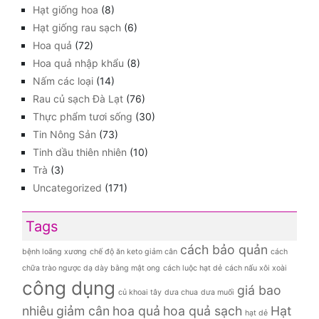
Hạt giống hoa
(8)
Hạt giống rau sạch
(6)
Hoa quả
(72)
Hoa quả nhập khẩu
(8)
Nấm các loại
(14)
Rau củ sạch Đà Lạt
(76)
Thực phẩm tươi sống
(30)
Tin Nông Sản
(73)
Tinh dầu thiên nhiên
(10)
Trà
(3)
Uncategorized
(171)
Tags
cách bảo quản
bệnh loãng xương
chế độ ăn keto giảm cân
cách
chữa trào ngược dạ dày bằng mật ong
cách luộc hạt dẻ
cách nấu xôi xoài
công dụng
giá bao
củ khoai tây
dưa chua
dưa muối
nhiêu
giảm cân
hoa quả
hoa quả sạch
Hạt
hạt dẻ