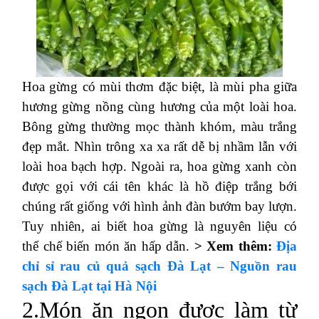
Hoa gừng có mùi thơm đặc biệt, là mùi pha giữa
hương gừng nồng cùng hương của một loài hoa.
Bông gừng thường mọc thành khóm, màu trắng
đẹp mắt. Nhìn trông xa xa rất dễ bị nhầm lẫn với
loài hoa bạch hợp. Ngoài ra, hoa gừng xanh còn
được gọi với cái tên khác là hồ điệp trắng bới
chúng rất giống với hình ảnh đàn bướm bay lượn.
Tuy nhiên, ai biết hoa gừng là nguyên liệu có
thể chế biến món ăn hấp dẫn.
> Xem thêm:
Địa
chỉ sỉ rau củ quả sạch Đà Lạt – Nguồn rau
sạch Đà Lạt tại Hà Nội
2.Món ăn ngon được làm từ