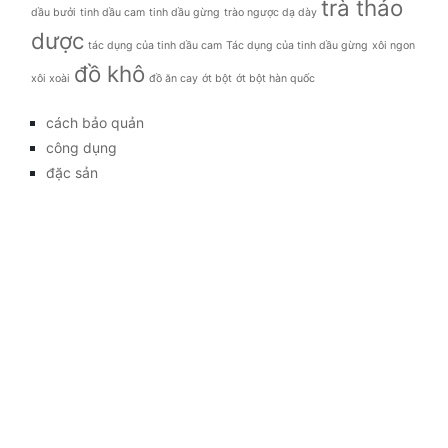
trà thảo
dầu bưởi
tinh dầu cam
tinh dầu gừng
trào ngược dạ dày
dược
tác dụng của tinh dầu cam
Tác dụng của tinh dầu gừng
xôi ngon
đồ khô
xôi xoài
đồ ăn cay
ớt bột
ớt bột hàn quốc
cách bảo quản
công dụng
đặc sản
đời sống
giá bao nhiêu
Giới thiệu
Tag
gia đình
kỹ thuật trồng
làm đẹp
mẹo vặt
món ăn