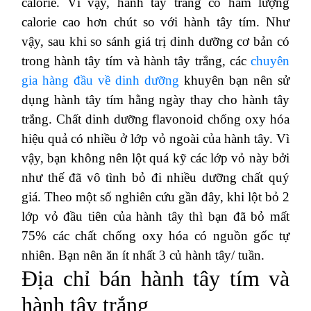
calorie. Vì vậy, hành tây trắng có hàm lượng
calorie cao hơn chút so với hành tây tím. Như
vậy, sau khi so sánh giá trị dinh dưỡng cơ bản có
trong hành tây tím và hành tây trắng, các
chuyên
gia hàng đầu về dinh dưỡng
khuyên bạn nên sử
dụng hành tây tím hằng ngày thay cho hành tây
trắng. Chất dinh dưỡng flavonoid chống oxy hóa
hiệu quả có nhiều ở lớp vỏ ngoài của hành tây. Vì
vậy, bạn không nên lột quá kỹ các lớp vỏ này bởi
như thế đã vô tình bỏ đi nhiều dưỡng chất quý
giá. Theo một số nghiên cứu gần đây, khi lột bỏ 2
lớp vỏ đầu tiên của hành tây thì bạn đã bỏ mất
75% các chất chống oxy hóa có nguồn gốc tự
nhiên. Bạn nên ăn ít nhất 3 củ hành tây/ tuần.
Địa chỉ bán hành tây tím và
hành tây trắng