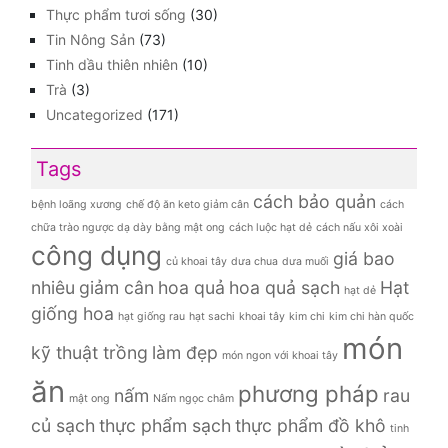
Thực phẩm tươi sống
(30)
Tin Nông Sản
(73)
Tinh dầu thiên nhiên
(10)
Trà
(3)
Uncategorized
(171)
Tags
cách bảo quản
bệnh loãng xương
chế độ ăn keto giảm cân
cách
chữa trào ngược dạ dày bằng mật ong
cách luộc hạt dẻ
cách nấu xôi xoài
công dụng
giá bao
củ khoai tây
dưa chua
dưa muối
nhiêu
giảm cân
hoa quả
hoa quả sạch
Hạt
hạt dẻ
giống hoa
hạt giống rau
hạt sachi
khoai tây
kim chi
kim chi hàn quốc
món
kỹ thuật trồng
làm đẹp
món ngon với khoai tây
ăn
phương pháp
nấm
rau
mật ong
Nấm ngọc châm
củ sạch
thực phẩm sạch
thực phẩm đồ khô
tinh