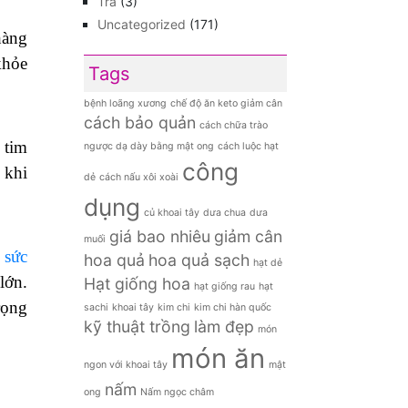
Trà
(3)
Uncategorized
(171)
hàng
khỏe
Tags
bệnh loãng xương
chế độ ăn keto giảm cân
cách bảo quản
cách chữa trào
 tim
ngược dạ dày bằng mật ong
cách luộc hạt
công
 khi
dẻ
cách nấu xôi xoài
dụng
củ khoai tây
dưa chua
dưa
giá bao nhiêu
giảm cân
muối
ì
sức
hoa quả
hoa quả sạch
hạt dẻ
lớn.
Hạt giống hoa
hạt giống rau
hạt
rọng
sachi
khoai tây
kim chi
kim chi hàn quốc
kỹ thuật trồng
làm đẹp
món
món ăn
ngon với khoai tây
mật
nấm
ong
Nấm ngọc châm