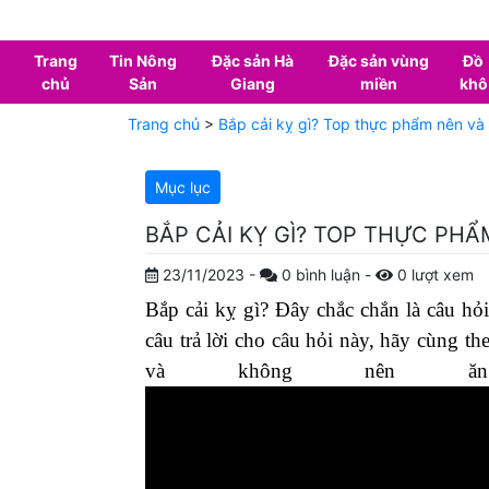
Trang
Tin Nông
Đặc sản Hà
Đặc sản vùng
Đồ
chủ
Sản
Giang
miền
khô
Trang chủ
>
Bắp cải kỵ gì? Top thực phẩm nên và
Mục lục
BẮP CẢI KỴ GÌ? TOP THỰC PH
23/11/2023
-
0
bình luận
-
0
lượt xem
Bắp cải kỵ gì? Đây chắc chắn là câu hỏ
câu trả lời cho câu hỏi này, hãy cùng t
và không nên ă