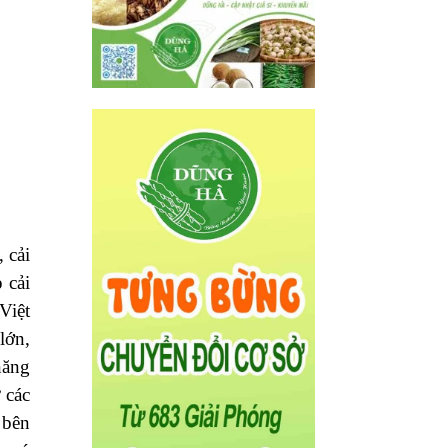
 cải
 cải
Việt
lớn,
năng
 các
 bên