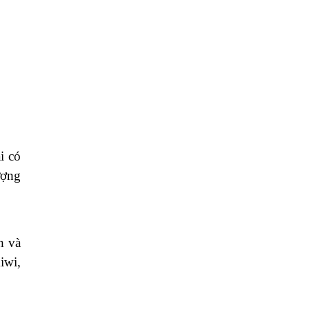
i có
ượng
h và
iwi,