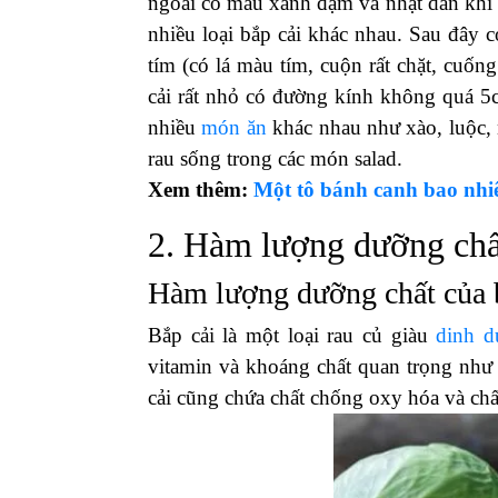
ngoài có màu xanh đậm và nhạt dần khi v
nhiều loại bắp cải khác nhau. Sau đây c
tím (có lá màu tím, cuộn rất chặt, cuống
cải rất nhỏ có đường kính không quá 5c
nhiều
món ăn
khác nhau như xào, luộc, 
rau sống trong các món salad.
Xem thêm:
Một tô bánh canh bao nhi
2. Hàm lượng dưỡng chất
Hàm lượng dưỡng chất của 
Bắp cải là một loại rau củ giàu
dinh d
vitamin và khoáng chất quan trọng như v
cải cũng chứa chất chống oxy hóa và chất