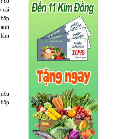
n có
 cải
 bắp
hành
 làm
hiều
 bắp