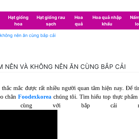
Hạt giống
Hạt giống rau
Hoa
Hoa quả nhập
Nấm
hoa
sạch
quả
khẩu
lo
 không nên ăn cùng bắp cải
ẨM NÊN VÀ KHÔNG NÊN ĂN CÙNG BẮP CẢI
i thắc mắc được rất nhiều người quan tâm hiện nay. Để tì
heo chân
Foodexkorea
chúng tôi. Tìm hiểu top thực phẩm
n cùng với bắp cải nh