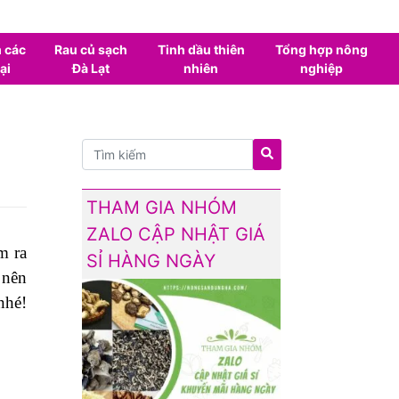
 các
Rau củ sạch
Tinh dầu thiên
Tổng hợp nông
ại
Đà Lạt
nhiên
nghiệp
THAM GIA NHÓM
ZALO CẬP NHẬT GIÁ
m ra
SỈ HÀNG NGÀY
 nên
é!