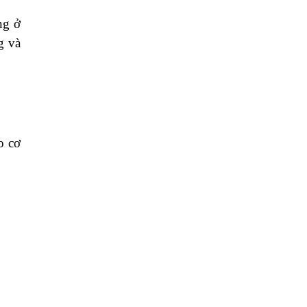
ng ở
g và
o cơ