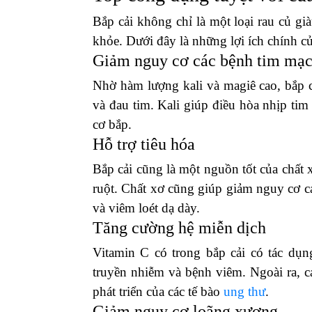
Bắp cải không chỉ là một loại rau củ g
khỏe. Dưới đây là những lợi ích chính củ
Giảm nguy cơ các bệnh tim mạ
Nhờ hàm lượng kali và magiê cao, bắp 
và đau tim. Kali giúp điều hòa nhịp tim
cơ bắp.
Hỗ trợ tiêu hóa
Bắp cải cũng là một nguồn tốt của chất x
ruột. Chất xơ cũng giúp giảm nguy cơ cá
và viêm loét dạ dày.
Tăng cường hệ miễn dịch
Vitamin C có trong bắp cải có tác dụn
truyền nhiễm và bệnh viêm. Ngoài ra, c
phát triển của các tế bào
ung thư
.
Giảm nguy cơ loãng xương