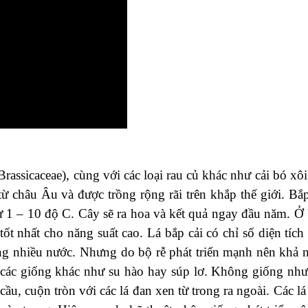
Brassicaceae), cùng với các loại rau củ khác như cải bó xôi,
ừ châu Âu và được trồng rộng rãi trên khắp thế giới. Bắp
 từ 1 – 10 độ C. Cây sẽ ra hoa và kết quả ngay đầu năm. Ở 
t nhất cho năng suất cao. Lá bắp cải có chỉ số diện tích 
ng nhiều nước. Nhưng do bộ rễ phát triển mạnh nên khả 
n các giống khác như su hào hay súp lơ. Không giống như
cầu, cuộn tròn với các lá đan xen từ trong ra ngoài. Các lá