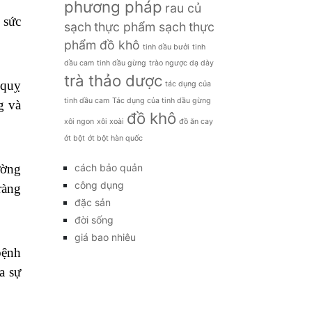
phương pháp
rau củ
 sức
sạch
thực phẩm sạch
thực
phẩm đồ khô
tinh dầu bưởi
tinh
dầu cam
tinh dầu gừng
trào ngược dạ dày
trà thảo dược
 quỵ
tác dụng của
tinh dầu cam
Tác dụng của tinh dầu gừng
g và
đồ khô
xôi ngon
xôi xoài
đồ ăn cay
ớt bột
ớt bột hàn quốc
cách bảo quản
ường
công dụng
ràng
đặc sản
đời sống
giá bao nhiêu
bệnh
a sự