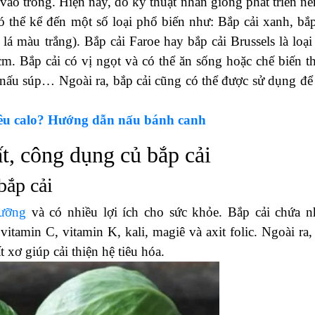
ào trong. Hiện nay, do kỹ thuật nhân giống phát triển nê
ó thể kể đến một số loại phổ biến như: Bắp cải xanh, bắp
 lá màu trắng). Bắp cải Faroe hay bắp cải Brussels là loại
m. Bắp cải có vị ngọt và có thể ăn sống hoặc chế biến t
nấu súp… Ngoài ra, bắp cải cũng có thể được sử dụng để
êu calo? Hướng dẫn nấu bánh canh
, công dụng củ bắp cải
bắp cải
ưỡng
và có nhiều lợi ích cho sức khỏe. Bắp cải chứa n
itamin C, vitamin K, kali, magiê và axit folic. Ngoài ra,
 xơ giúp cải thiện hệ tiêu hóa.