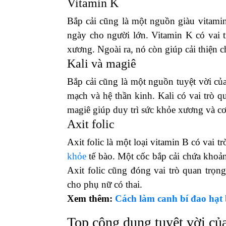
Vitamin K
Bắp cải cũng là một nguồn giàu vitam
ngày cho người lớn. Vitamin K có vai t
xương. Ngoài ra, nó còn giúp cải thiện 
Kali và magiê
Bắp cải cũng là một nguồn tuyệt vời củ
mạch và hệ thần kinh. Kali có vai trò q
magiê giúp duy trì sức khỏe xương và cơ
Axit folic
Axit folic là một loại vitamin B có vai t
khỏe
tế bào. Một cốc bắp cải chứa khoả
Axit folic cũng đóng vai trò quan trọng 
cho phụ nữ có thai.
Xem thêm:
Cách làm canh bí đao hạt 
Top công dụng tuyệt vời của