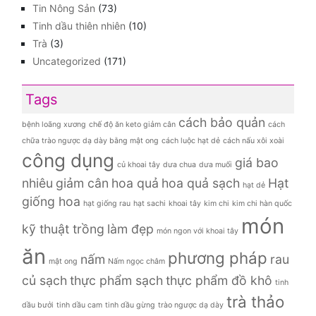
Tin Nông Sản
(73)
Tinh dầu thiên nhiên
(10)
Trà
(3)
Uncategorized
(171)
Tags
cách bảo quản
bệnh loãng xương
chế độ ăn keto giảm cân
cách
chữa trào ngược dạ dày bằng mật ong
cách luộc hạt dẻ
cách nấu xôi xoài
công dụng
giá bao
củ khoai tây
dưa chua
dưa muối
nhiêu
giảm cân
hoa quả
hoa quả sạch
Hạt
hạt dẻ
giống hoa
hạt giống rau
hạt sachi
khoai tây
kim chi
kim chi hàn quốc
món
kỹ thuật trồng
làm đẹp
món ngon với khoai tây
ăn
phương pháp
nấm
rau
mật ong
Nấm ngọc châm
củ sạch
thực phẩm sạch
thực phẩm đồ khô
tinh
trà thảo
dầu bưởi
tinh dầu cam
tinh dầu gừng
trào ngược dạ dày