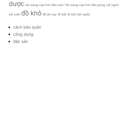
dược
tác dụng của tinh dầu cam
Tác dụng của tinh dầu gừng
xôi ngon
đồ khô
xôi xoài
đồ ăn cay
ớt bột
ớt bột hàn quốc
cách bảo quản
công dụng
đặc sản
đời sống
giá bao nhiêu
Giới thiệu
Tag
gia đình
kỹ thuật trồng
làm đẹp
mẹo vặt
món ăn