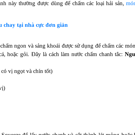
nh này thường được dùng để chấm các loại hải sản,
mó
 chay tại nhà cực đơn giản
 chấm ngon và sảng khoái được sử dụng để chấm các món
cá, hoặc gỏi. Đây là cách làm nước chấm chanh tắc:
Ngu
có vị ngọt và chín tốt)
vị)
. Squeeze để lấy nước chanh và cắt thành lát mỏng hoặc