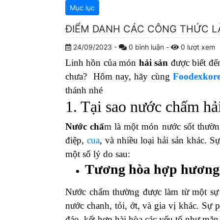
Mục lục
ĐIỂM DANH CÁC CÔNG THỨC L
24/09/2023
-
0
bình luận
-
0
lượt xem
Linh hồn của món
hải sản
được biết đế
chưa? Hôm nay, hãy cùng
Foodexkor
thánh nhé
1. Tại sao nước chấm hải
Nước chấ
m là một món nước sốt thườ
điệp,
cua
, và nhiều loại hải sản khác. S
một số lý do sau:
Tương hòa hợp hương
Nước chấm thường được làm từ một sự 
nước chanh, tỏi, ớt, và gia vị khác. Sự
đáo, kết hợp hài hòa các yếu tố như mặn,