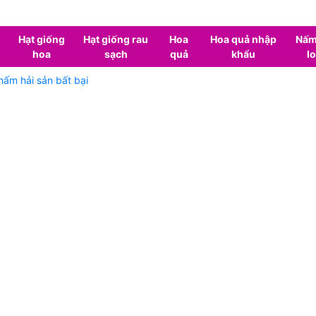
Hạt giống
Hạt giống rau
Hoa
Hoa quả nhập
Nấm
hoa
sạch
quả
khẩu
lo
ấm hải sản bất bại