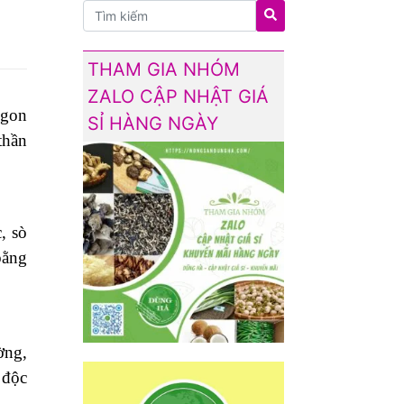
THAM GIA NHÓM
ZALO CẬP NHẬT GIÁ
ngon
SỈ HÀNG NGÀY
thần
, sò
bằng
ờng,
 độc