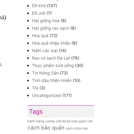
Đồ khô
(107)
Đồ ướt
(7)
hà)
Hạt giống hoa
(8)
Hạt giống rau sạch
(6)
Hoa quả
(72)
Hoa quả nhập khẩu
(8)
Nấm các loại
(14)
Rau củ sạch Đà Lạt
(76)
u.
Thực phẩm tươi sống
(30)
Tin Nông Sản
(73)
Tinh dầu thiên nhiên
(10)
Trà
(3)
Uncategorized
(171)
Tags
bệnh loãng xương
chế độ ăn keto giảm cân
cách bảo quản
cách chữa trào