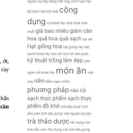
ngược dạ dày bằng mật ong
cách luộc hạt
công
dẻ
cách nấu xôi xoài
dụng
củ khoai tây
dưa chua
dưa
giá bao nhiêu
giảm cân
muối
hoa quả
hoa quả sạch
hạt dẻ
Hạt giống hoa
hạt giống rau
hạt
sachi
khoai tây
kim chi
kim chi hàn quốc
kỹ thuật trồng
làm đẹp
 ớt,
món
món ăn
 cay
ngon với khoai tây
mật
nấm
ong
Nấm ngọc châm
phương pháp
rau củ
sạch
thực phẩm sạch
thực
nhấn
phẩm đồ khô
 cần
tinh dầu bưởi
tinh
dầu cam
tinh dầu gừng
trào ngược dạ dày
trà thảo dược
tác dụng của
tinh dầu cam
Tác dụng của tinh dầu gừng