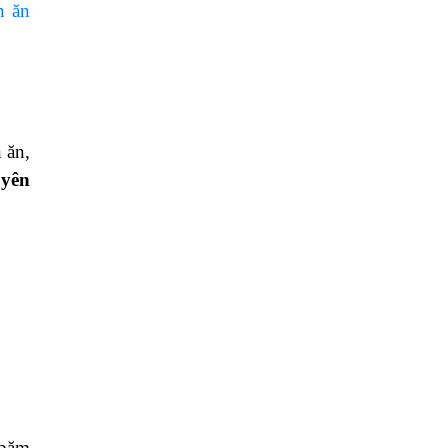
n ăn
 ăn,
yên
 băm