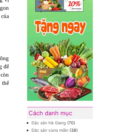
ngon
 của
Đông
g để
 còn
 thể
Cách danh mục
Đặc sản Hà Giang
(70)
Đặc sản vùng miền
(38)