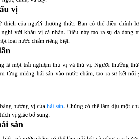
ẩu vị
 thích của người thưởng thức. Bạn có thể điều chỉnh l
 nghi với khẩu vị cá nhân. Điều này tạo ra sự đa dạng t
ột loại nước chấm riêng biệt.
dẫn
 là một trải nghiệm thú vị và thú vị. Người thưởng thứ
ấm từng miếng hải sản vào nước chấm, tạo ra sự kết nối 
 bằng hương vị của
hải sản
. Chúng có thể làm dịu một chú
hích vị giác bổ sung.
ải sản
c biệt, và nước chấm có thể làm nổi bật và nâng cao hươn