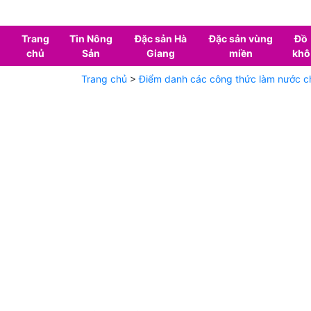
Trang
Tin Nông
Đặc sản Hà
Đặc sản vùng
Đồ
chủ
Sản
Giang
miền
khô
Trang chủ
>
Điểm danh các công thức làm nước ch