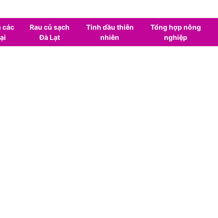
 các
Rau củ sạch
Tinh dầu thiên
Tổng hợp nông
ại
Đà Lạt
nhiên
nghiệp