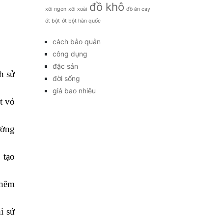
đồ khô
xôi ngon
xôi xoài
đồ ăn cay
ớt bột
ớt bột hàn quốc
cách bảo quản
công dụng
đặc sản
h sử
đời sống
giá bao nhiêu
t vỏ
ường
 tạo
thêm
i sử