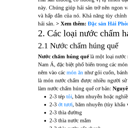
này. Chúng giúp hải sản trở nên ngon v
và hấp dẫn của nó. Khả năng tùy chỉnh 
hải sản.
> Xem thêm:
Đặc sản Hải Phò
2. Các loại nước chấm h
2.1 Nước chấm húng quế
Nước chấm húng quế
là một loại nước
Nam Á, đặc biệt phổ biến trong các món
nêm vào các
món ăn
như gỏi cuốn, bánh 
là món nước chấm được nhiều người sử 
làm nước chấm húng quế cơ bản:
Nguyên
2-3 tép
tỏi
, băm nhuyễn hoặc nghi
2-3
ớt tươi
, băm nhuyễn (tùy khẩu 
2-3 thìa đường
2-3 thìa nước mắm