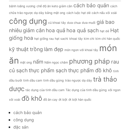
cách bảo quản
bệnh loãng xương
chế độ ăn keto giảm cân
cách
chữa trào ngược dạ dày bằng mật ong
cách luộc hạt dẻ
cách nấu xôi xoài
công dụng
giá bao
củ khoai tây
dưa chua
dưa muối
nhiêu
giảm cân
hoa quả
hoa quả sạch
Hạt
hạt dẻ
giống hoa
hạt giống rau
hạt sachi
khoai tây
kim chi
kim chi hàn quốc
món
kỹ thuật trồng
làm đẹp
món ngon với khoai tây
ăn
phương pháp
nấm
rau
mật ong
Nấm ngọc châm
củ sạch
thực phẩm sạch
thực phẩm đồ khô
tinh
trà thảo
dầu bưởi
tinh dầu cam
tinh dầu gừng
trào ngược dạ dày
dược
tác dụng của tinh dầu cam
Tác dụng của tinh dầu gừng
xôi ngon
đồ khô
xôi xoài
đồ ăn cay
ớt bột
ớt bột hàn quốc
cách bảo quản
công dụng
đặc sản