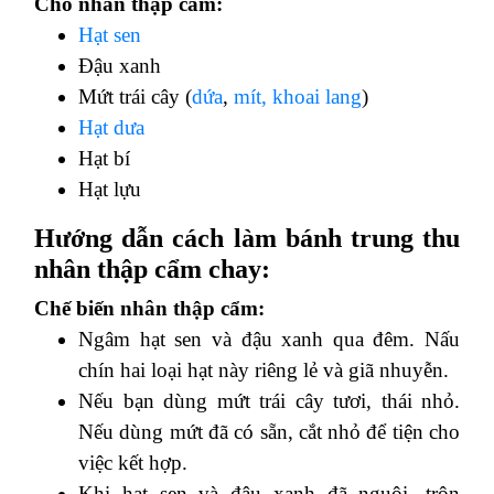
Cho nhân thập cẩm:
Hạt sen
Đậu xanh
Mứt trái cây (
dứa
,
mít,
khoai lang
)
Hạt dưa
Hạt bí
Hạt lựu
Hướng dẫn cách làm bánh trung thu
nhân thập cẩm chay:
Chế biến nhân thập cẩm:
Ngâm hạt sen và đậu xanh qua đêm. Nấu
chín hai loại hạt này riêng lẻ và giã nhuyễn.
Nếu bạn dùng mứt trái cây tươi, thái nhỏ.
Nếu dùng mứt đã có sẵn, cắt nhỏ để tiện cho
việc kết hợp.
Khi hạt sen và đậu xanh đã nguội, trộn