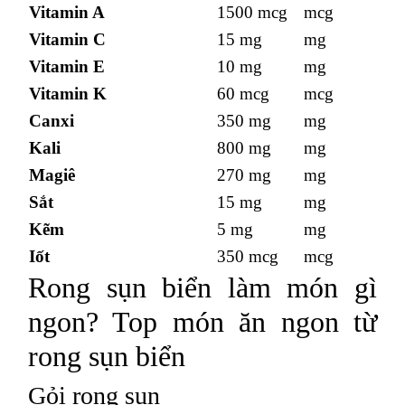
Vitamin A
1500 mcg
mcg
Vitamin C
15 mg
mg
Vitamin E
10 mg
mg
Vitamin K
60 mcg
mcg
Canxi
350 mg
mg
Kali
800 mg
mg
Magiê
270 mg
mg
Sắt
15 mg
mg
Kẽm
5 mg
mg
Iốt
350 mcg
mcg
Rong sụn biển làm món gì
ngon? Top món ăn ngon từ
rong sụn biển
Gỏi rong sụn