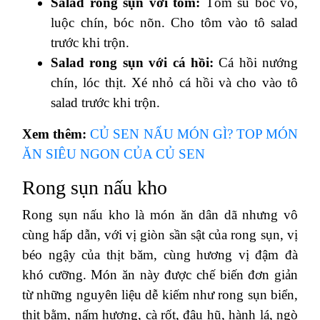
Salad rong sụn với tôm:
Tôm sú bóc vỏ,
luộc chín, bóc nõn. Cho tôm vào tô salad
trước khi trộn.
Salad rong sụn với cá hồi:
Cá hồi nướng
chín, lóc thịt. Xé nhỏ cá hồi và cho vào tô
salad trước khi trộn.
Xem thêm:
CỦ SEN NẤU MÓN GÌ? TOP MÓN
ĂN SIÊU NGON CỦA CỦ SEN
Rong sụn nấu kho
Rong sụn nấu kho là món ăn dân dã nhưng vô
cùng hấp dẫn, với vị giòn sần sật của rong sụn, vị
béo ngậy của thịt băm, cùng hương vị đậm đà
khó cưỡng. Món ăn này được chế biến đơn giản
từ những nguyên liệu dễ kiếm như rong sụn biển,
thịt bằm, nấm hương, cà rốt, đậu hũ, hành lá, ngò