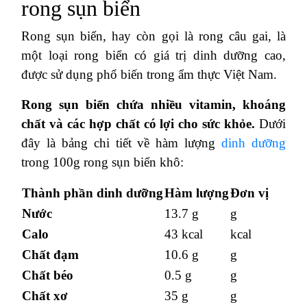
rong sụn biển
Rong sụn biển, hay còn gọi là rong câu gai, là
một loại rong biển có giá trị dinh dưỡng cao,
được sử dụng phổ biến trong ẩm thực Việt Nam.
Rong sụn biển chứa nhiều vitamin, khoáng
chất và các hợp chất có lợi cho sức khỏe.
Dưới
đây là bảng chi tiết về hàm lượng
dinh dưỡng
trong 100g rong sụn biển khô:
Thành phần dinh dưỡng
Hàm lượng
Đơn vị
Nước
13.7 g
g
Calo
43 kcal
kcal
Chất đạm
10.6 g
g
Chất béo
0.5 g
g
Chất xơ
35 g
g