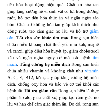
tiêu hóa hoạt động hiệu quả. Chất xơ hòa tan
giúp tăng cường hệ vi sinh vật có lợi trong đường
ruột, hỗ trợ tiêu hóa thức ăn và ngăn ngừa táo
bón. Chất xơ không hòa tan giúp kích thích nhu
động ruột, tạo cảm giác no lâu và hỗ trợ
giảm
cân
.
Tốt cho sức khỏe tim mạc
Rong sụn biển
chứa nhiều khoáng chất thiết yếu như kali, magiê
và canxi, giúp điều hòa huyết áp, giảm cholesterol
xấu và ngăn ngừa nguy cơ mắc các bệnh
tim
mạch
.
Tăng cường hệ miễn dịch
Rong sụn biển
chứa nhiều vitamin và khoáng chất như
vitamin
A, C, E, B12, kẽm,… giúp tăng cường hệ miễn
dịch, chống oxy hóa và bảo vệ cơ thể khỏi các
bệnh tật.
Hỗ trợ giảm cân
Rong sụn biển là thực
phẩm ít calo, giàu chất xơ, giúp tạo cảm giác no
lâu và hạn chế cảm giác thèm ăn. Do đó, rong sụn