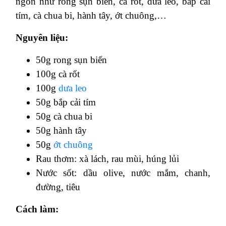
ngon như rong sụn biển, cà rốt, dưa leo, bắp cải
tím, cà chua bi, hành tây, ớt chuông,…
Nguyên liệu:
50g rong sụn biển
100g cà rốt
100g
dưa leo
50g bắp cải tím
50g cà chua bi
50g hành tây
50g
ớt chuông
Rau thơm: xà lách, rau mùi, húng lủi
Nước sốt: dầu olive, nước mắm, chanh,
đường, tiêu
Cách làm: