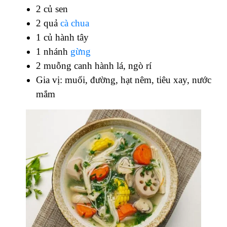
2 củ sen
2 quả
cà chua
1 củ hành tây
1 nhánh
gừng
2 muỗng canh hành lá, ngò rí
Gia vị: muối, đường, hạt nêm, tiêu xay, nước
mắm