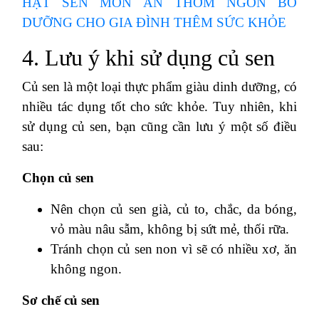
HẠT SEN MÓN ĂN THƠM NGON BỔ
DƯỠNG CHO GIA ĐÌNH THÊM SỨC KHỎE
4. Lưu ý khi sử dụng củ sen
Củ sen là một loại thực phẩm giàu dinh dưỡng, có
nhiều tác dụng tốt cho sức khỏe. Tuy nhiên, khi
sử dụng củ sen, bạn cũng cần lưu ý một số điều
sau:
Chọn củ sen
Nên chọn củ sen già, củ to, chắc, da bóng,
vỏ màu nâu sẫm, không bị sứt mẻ, thối rữa.
Tránh chọn củ sen non vì sẽ có nhiều xơ, ăn
không ngon.
Sơ chế củ sen