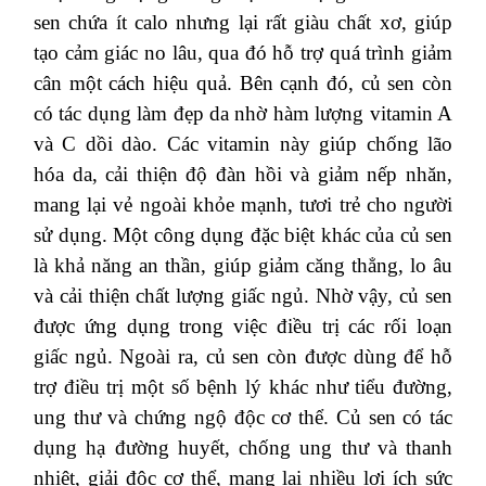
sen chứa ít calo nhưng lại rất giàu chất xơ, giúp
tạo cảm giác no lâu, qua đó hỗ trợ quá trình giảm
cân một cách hiệu quả. Bên cạnh đó, củ sen còn
có tác dụng làm đẹp da nhờ hàm lượng vitamin A
và C dồi dào. Các vitamin này giúp chống lão
hóa da, cải thiện độ đàn hồi và giảm nếp nhăn,
mang lại vẻ ngoài khỏe mạnh, tươi trẻ cho người
sử dụng. Một công dụng đặc biệt khác của củ sen
là khả năng an thần, giúp giảm căng thẳng, lo âu
và cải thiện chất lượng giấc ngủ. Nhờ vậy, củ sen
được ứng dụng trong việc điều trị các rối loạn
giấc ngủ. Ngoài ra, củ sen còn được dùng để hỗ
trợ điều trị một số bệnh lý khác như tiểu đường,
ung thư và chứng ngộ độc cơ thể. Củ sen có tác
dụng hạ đường huyết, chống ung thư và thanh
nhiệt, giải độc cơ thể, mang lại nhiều lợi ích sức