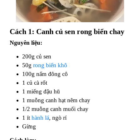
Cách 1: Canh củ sen rong biển chay
Nguyên liệu:
200g củ sen
50g
rong biển khô
100g nấm đông cô
1 củ cà rốt
1 miếng đậu hũ
1 muỗng canh hạt nêm chay
1/2 muỗng canh muối chay
1 ít
hành lá
, ngò rí
Gừng