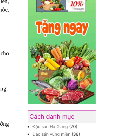
iên,
hỏe,
 cho
ẳng.
Cách danh mục
ưởng
Đặc sản Hà Giang
(70)
Đặc sản vùng miền
(38)