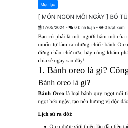
Mục lục
[ MÓN NGON MỖI NGÀY ] BỎ T
17/05/2024
-
0
bình luận
-
0
lượt xem
Bạn có phải là một người hâm mộ của 
muốn tự làm ra những chiếc bánh Oreo
đừng chần chừ nữa, hãy cùng khám phá
chia sẻ ngay sau đây!
1. Bánh oreo là gì? Côn
Bánh oreo là gì?
Bánh Oreo
là loại bánh quy ngọt nổi t
ngọt béo ngậy, tạo nên hương vị độc đá
Lịch sử ra đời:
Oreo được giới thiệu lần đầu tiên 