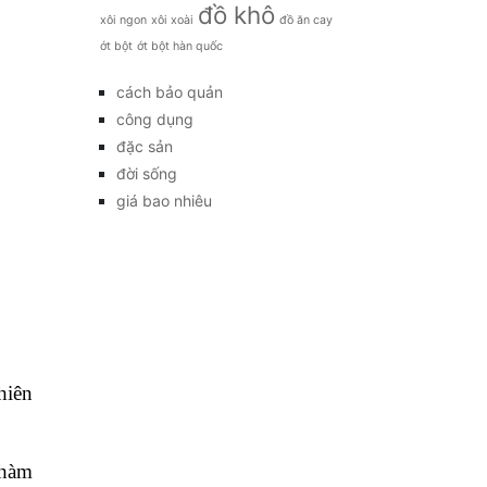
đồ khô
xôi ngon
xôi xoài
đồ ăn cay
ớt bột
ớt bột hàn quốc
cách bảo quản
công dụng
đặc sản
đời sống
giá bao nhiêu
hiên
 hàm