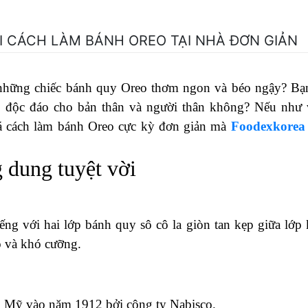
ÚI CÁCH LÀM BÁNH OREO TẠI NHÀ ĐƠN GIẢN
những chiếc bánh quy Oreo thơm ngon và béo ngậy? Bạ
 độc đáo cho bản thân và người thân không? Nếu như 
 cách làm bánh Oreo cực kỳ đơn giản mà
Foodexkorea
g dung tuyệt vời
iếng với hai lớp bánh quy sô cô la giòn tan kẹp giữa lớp
o và khó cưỡng.
tại Mỹ vào năm 1912 bởi công ty Nabisco.