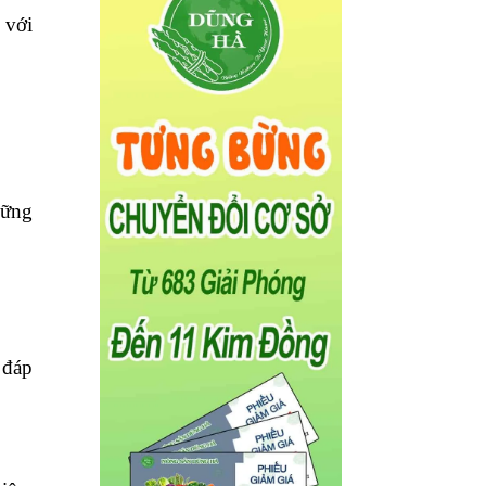
 với
hững
 đáp