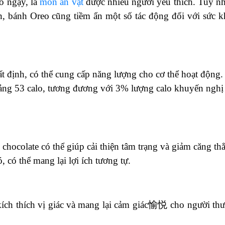
o ngậy, là
món ăn vặt
được nhiều người yêu thích. Tuy nh
, bánh Oreo cũng tiềm ẩn một số tác động đối với sức k
 định, có thể cung cấp năng lượng cho cơ thể hoạt động.
ảng 53 calo, tương đương với 3% lượng calo khuyến nghị
chocolate có thể giúp cải thiện tâm trạng và giảm căng th
 có thể mang lại lợi ích tương tự.
kích thích vị giác và mang lại cảm giác愉悦 cho người th