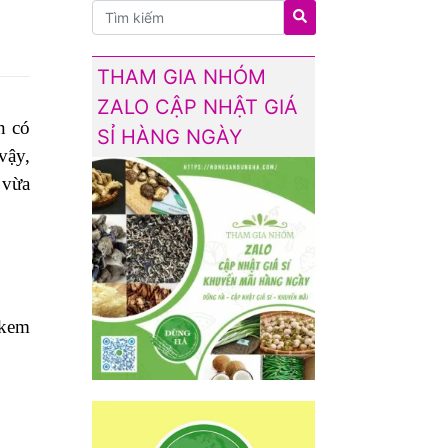
THAM GIA NHÓM
ZALO CẬP NHẬT GIÁ
n có
SỈ HÀNG NGÀY
vậy,
vừa
 kem