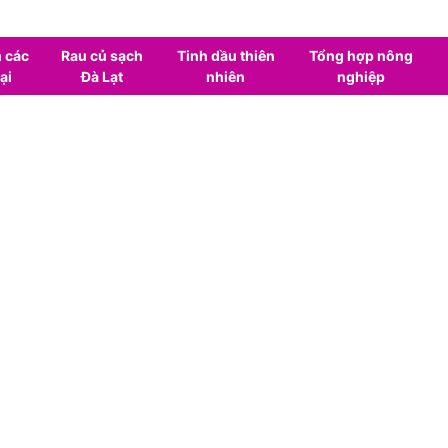
 các
Rau củ sạch
Tinh dầu thiên
Tổng hợp nông
ại
Đà Lạt
nhiên
nghiệp