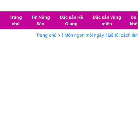
Trang
Tin Nông
Đặc sản Hà
Đặc sản vùng
Đồ
chủ
Sản
Giang
miền
khô
Trang chủ
>
[ Món ngon mỗi ngày ] Bỏ túi cách là