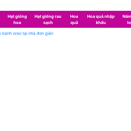
Hạt giống
Hạt giống rau
Hoa
Hoa quả nhập
Nấm
hoa
sạch
quả
khẩu
lo
m bánh oreo tại nhà đơn giản