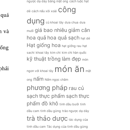
ngược dạ dày bằng mật ong
cách luộc hạt
công
dẻ
cách nấu xôi xoài
 quá
dụng
củ khoai tây
dưa chua
dưa
giá bao nhiêu
giảm cân
h và
muối
hoa quả
hoa quả sạch
hạt dẻ
Hạt giống hoa
hạt giống rau
hạt
sống
sachi
khoai tây
kim chi
kim chi hàn quốc
kỹ thuật trồng
làm đẹp
món
món ăn
phải
ngon với khoai tây
mật
nấm
ong
Nấm ngọc châm
phương pháp
rau củ
sạch
thực phẩm sạch
thực
phẩm đồ khô
tinh dầu bưởi
tinh
dầu cam
tinh dầu gừng
trào ngược dạ dày
trà thảo dược
tác dụng của
tinh dầu cam
Tác dụng của tinh dầu gừng