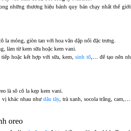
rong những thương hiệu bánh quy bán chạy nhất thế giới
ô la mỏng, giòn tan với hoa văn dập nổi đặc trưng.
g, làm từ kem sữa hoặc kem vani.
 tiếp hoặc kết hợp với sữa, kem,
sinh tố
,… để tạo nên n
o là sô cô la kẹp kem vani.
g vị khác nhau như
dâu tây
, trà xanh, socola trắng, cam,…
nh oreo