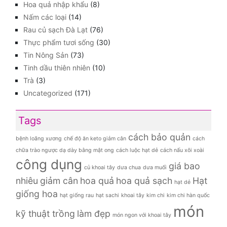
Hoa quả nhập khẩu
(8)
Nấm các loại
(14)
Rau củ sạch Đà Lạt
(76)
Thực phẩm tươi sống
(30)
Tin Nông Sản
(73)
Tinh dầu thiên nhiên
(10)
Trà
(3)
Uncategorized
(171)
Tags
cách bảo quản
bệnh loãng xương
chế độ ăn keto giảm cân
cách
chữa trào ngược dạ dày bằng mật ong
cách luộc hạt dẻ
cách nấu xôi xoài
công dụng
giá bao
củ khoai tây
dưa chua
dưa muối
nhiêu
giảm cân
hoa quả
hoa quả sạch
Hạt
hạt dẻ
giống hoa
hạt giống rau
hạt sachi
khoai tây
kim chi
kim chi hàn quốc
món
kỹ thuật trồng
làm đẹp
món ngon với khoai tây