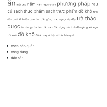
ăn
phương pháp
nấm
rau
mật ong
Nấm ngọc châm
củ sạch
thực phẩm sạch
thực phẩm đồ khô
tinh
trà thảo
dầu bưởi
tinh dầu cam
tinh dầu gừng
trào ngược dạ dày
dược
tác dụng của tinh dầu cam
Tác dụng của tinh dầu gừng
xôi ngon
đồ khô
xôi xoài
đồ ăn cay
ớt bột
ớt bột hàn quốc
cách bảo quản
công dụng
đặc sản
đời sống
giá bao nhiêu
Giới thiệu
Tag
gia đình
kỹ thuật trồng
làm đẹp