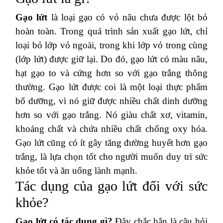
Gạo lứt
là loại gạo có vỏ nâu chưa được lột bỏ
hoàn toàn. Trong quá trình sản xuất gạo lứt, chỉ
loại bỏ lớp vỏ ngoài, trong khi lớp vỏ trong cùng
(lớp lứt) được giữ lại. Do đó, gạo lứt có màu nâu,
hạt gạo to và cứng hơn so với gạo trắng thông
thường. Gạo lứt được coi là một loại thực phẩm
bổ dưỡng, vì nó giữ được nhiều chất dinh dưỡng
hơn so với gạo trắng. Nó giàu chất xơ, vitamin,
khoáng chất và chứa nhiều chất chống oxy hóa.
Gạo lứt cũng có ít gây tăng đường huyết hơn gạo
trắng, là lựa chọn tốt cho người muốn duy trì sức
khỏe tốt và ăn uống lành mạnh.
Tác dụng của gạo lứt đối với sức
khỏe?
Gạo lứt có tác dụng gì?
Đây chắc hẳn là câu hỏi