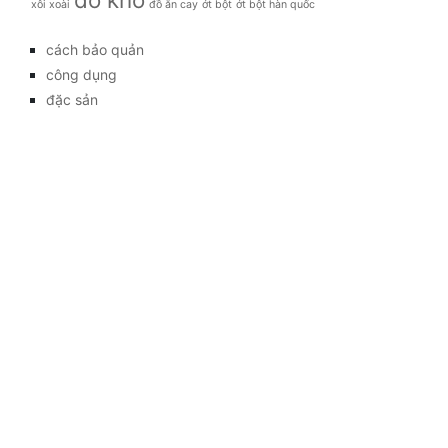
xôi xoài
đồ ăn cay
ớt bột
ớt bột hàn quốc
cách bảo quản
công dụng
đặc sản
đời sống
giá bao nhiêu
Giới thiệu
Tag
gia đình
kỹ thuật trồng
làm đẹp
mẹo vặt
món ăn
Tag
Kết nối với chúng
tôi
mua bán