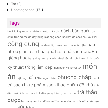
Trà
(3)
Uncategorized
(171)
Tags
cách bảo quản
bệnh loãng xương
chế độ ăn keto giảm cân
cách
chữa trào ngược dạ dày bằng mật ong
cách luộc hạt dẻ
cách nấu xôi xoài
công dụng
giá bao
củ khoai tây
dưa chua
dưa muối
nhiêu
giảm cân
hoa quả
hoa quả sạch
Hạt
hạt dẻ
giống hoa
hạt giống rau
hạt sachi
khoai tây
kim chi
kim chi hàn quốc
món
kỹ thuật trồng
làm đẹp
món ngon với khoai tây
ăn
phương pháp
nấm
rau
mật ong
Nấm ngọc châm
củ sạch
thực phẩm sạch
thực phẩm đồ khô
tinh
trà thảo
dầu bưởi
tinh dầu cam
tinh dầu gừng
trào ngược dạ dày
dược
tác dụng của tinh dầu cam
Tác dụng của tinh dầu gừng
xôi ngon
đồ khô