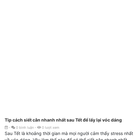
Tip cách siết cân nhanh nhất sau Tết để lấy lại vóc dáng
-
0
bình luận
-
0
lượt xem
Sau Tết là khoảng thời gian mà mọi người cảm thấy stress nhất
về vóc dáng. Vậy làm thế nào để có thể siết cân nhanh nhất