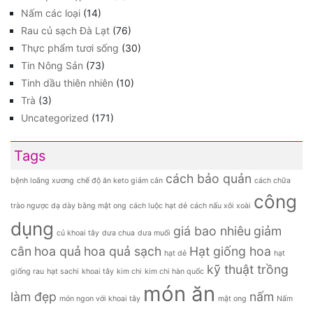
Nấm các loại
(14)
Rau củ sạch Đà Lạt
(76)
Thực phẩm tươi sống
(30)
Tin Nông Sản
(73)
Tinh dầu thiên nhiên
(10)
Trà
(3)
Uncategorized
(171)
Tags
cách bảo quản
bệnh loãng xương
chế độ ăn keto giảm cân
cách chữa
công
trào ngược dạ dày bằng mật ong
cách luộc hạt dẻ
cách nấu xôi xoài
dụng
giá bao nhiêu
giảm
củ khoai tây
dưa chua
dưa muối
cân
hoa quả
hoa quả sạch
Hạt giống hoa
hạt dẻ
hạt
kỹ thuật trồng
giống rau
hạt sachi
khoai tây
kim chi
kim chi hàn quốc
món ăn
làm đẹp
nấm
món ngon với khoai tây
mật ong
Nấm