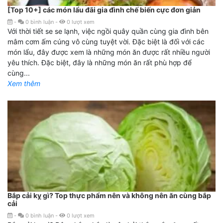
[Top 10+] các món lẩu đãi gia đình chế biến cực đơn giản
-
0
bình luận
-
0
lượt xem
Với thời tiết se se lạnh, việc ngồi quây quần cùng gia đình bên
mâm cơm ấm cúng vô cùng tuyệt vời. Đặc biệt là đối với các
món lẩu, đây được xem là những món ăn được rất nhiều người
yêu thích. Đặc biệt, đây là những món ăn rất phù hợp để
cùng...
Xem thêm
Bắp cải kỵ gì? Top thực phẩm nên và không nên ăn cùng bắp
cải
-
0
bình luận
-
0
lượt xem