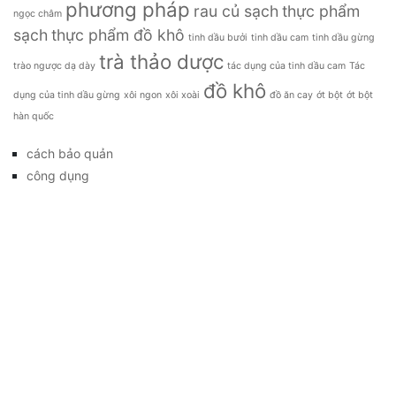
phương pháp
rau củ sạch
thực phẩm
ngọc châm
sạch
thực phẩm đồ khô
tinh dầu bưởi
tinh dầu cam
tinh dầu gừng
trà thảo dược
trào ngược dạ dày
tác dụng của tinh dầu cam
Tác
đồ khô
dụng của tinh dầu gừng
xôi ngon
xôi xoài
đồ ăn cay
ớt bột
ớt bột
hàn quốc
cách bảo quản
công dụng
đặc sản
đời sống
giá bao nhiêu
Giới thiệu
Tag
gia đình
kỹ thuật trồng
làm đẹp
mẹo vặt