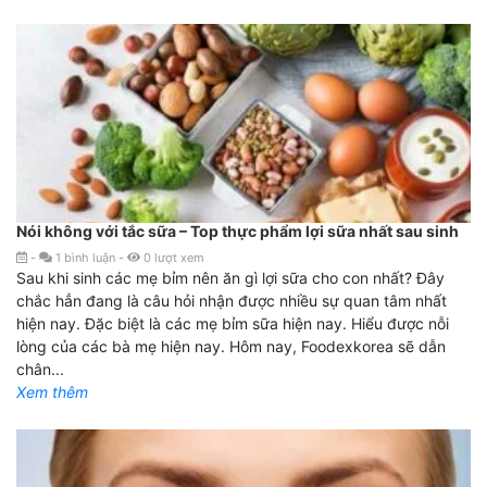
Nói không với tắc sữa – Top thực phẩm lợi sữa nhất sau sinh
-
1
bình luận
-
0
lượt xem
Sau khi sinh các mẹ bỉm nên ăn gì lợi sữa cho con nhất? Đây
chắc hẳn đang là câu hỏi nhận được nhiều sự quan tâm nhất
hiện nay. Đặc biệt là các mẹ bỉm sữa hiện nay. Hiểu được nỗi
lòng của các bà mẹ hiện nay. Hôm nay, Foodexkorea sẽ dẫn
chân...
Xem thêm