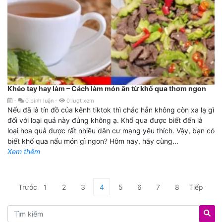
Khéo tay hay làm – Cách làm món ăn từ khổ qua thơm ngon
-
0
bình luận
-
0
lượt xem
Nếu đã là tín đồ của kênh tiktok thì chắc hẳn không còn xa lạ gì
đối với loại quả này đúng không ạ. Khổ qua được biết đến là
loại hoa quả được rất nhiều dân cư mạng yêu thích. Vậy, bạn có
biết khổ qua nấu món gì ngon? Hôm nay, hãy cùng...
Xem thêm
Trước
1
2
3
4
5
6
7
8
Tiếp