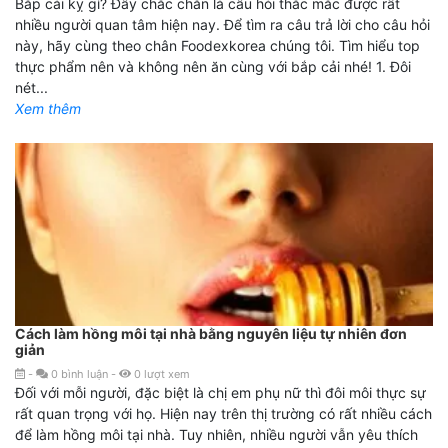
Bắp cải kỵ gì? Đây chắc chắn là câu hỏi thắc mắc được rất
nhiều người quan tâm hiện nay. Để tìm ra câu trả lời cho câu hỏi
này, hãy cùng theo chân Foodexkorea chúng tôi. Tìm hiểu top
thực phẩm nên và không nên ăn cùng với bắp cải nhé! 1. Đôi
nét...
Xem thêm
Cách làm hồng môi tại nhà bằng nguyên liệu tự nhiên đơn
giản
-
0
bình luận
-
0
lượt xem
Đối với mỗi người, đặc biệt là chị em phụ nữ thì đôi môi thực sự
rất quan trọng với họ. Hiện nay trên thị trường có rất nhiều cách
để làm hồng môi tại nhà. Tuy nhiên, nhiều người vẫn yêu thích