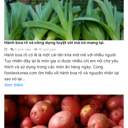
Hành boa rô và công dụng tuyệt vời mà nó mang lại.
-
0
bình luận
-
76
lượt xem
Hành boa rô có lẽ là một cái tên khá mới mẻ với nhiều người.
Tuy nhiên đây lại là món gia vị được nhiều chị em nội chợ yêu
thích và sử dụng trong các món ăn hàng ngày. Cùng
foodexkorea.com tìm hiểu về hành boa rô và nguyên nhân tại
sao nó lại...
Xem thêm