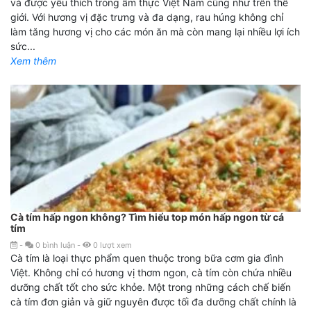
và được yêu thích trong ẩm thực Việt Nam cũng như trên thế
giới. Với hương vị đặc trưng và đa dạng, rau húng không chỉ
làm tăng hương vị cho các món ăn mà còn mang lại nhiều lợi ích
sức...
Xem thêm
Cà tím hấp ngon không? Tìm hiểu top món hấp ngon từ cá
tím
-
0
bình luận
-
0
lượt xem
Cà tím là loại thực phẩm quen thuộc trong bữa cơm gia đình
Việt. Không chỉ có hương vị thơm ngon, cà tím còn chứa nhiều
dưỡng chất tốt cho sức khỏe. Một trong những cách chế biến
cà tím đơn giản và giữ nguyên được tối đa dưỡng chất chính là