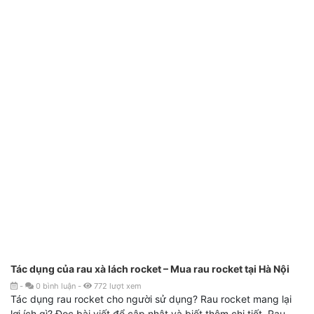
Tác dụng của rau xà lách rocket – Mua rau rocket tại Hà Nội
-
0
bình luận
-
772
lượt xem
Tác dụng rau rocket cho người sử dụng? Rau rocket mang lại
lợi ích gì? Đọc bài viết để cập nhật và biết thêm chi tiết. Rau