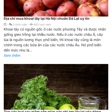
Địa chỉ mua khoai tây tại Hà Nội chuẩn Đà Lạt uy tín
-
0
bình luận
-
483
lượt xem
Khoai tây có nguồn gốc ở các nước phương Tây và được nhân
giống gieo trồng tại nhiều nước. Nếu ở các nước châu Á, cây
lúa là nguồn lương thực phổ biến, thì khoai tây cũng là món
chính trong các bữa ăn của các nước châu Âu. Nó phổ biến
đến mức như là...
Xem thêm
Top các loại rau giảm cân giúp các chị em lấy lại vóc dáng