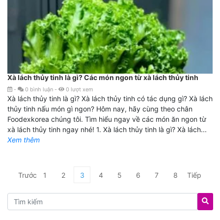
Xà lách thủy tinh là gì? Các món ngon từ xà lách thủy tinh
-
0
bình luận
-
0
lượt xem
Xà lách thủy tinh là gì? Xà lách thủy tinh có tác dụng gì? Xà lách
thủy tinh nấu món gì ngon? Hôm nay, hãy cùng theo chân
Foodexkorea chúng tôi. Tìm hiểu ngay về các món ăn ngon từ
xà lách thủy tinh ngay nhé! 1. Xà lách thủy tinh là gì? Xà lách...
Xem thêm
Trước
1
2
3
4
5
6
7
8
Tiếp