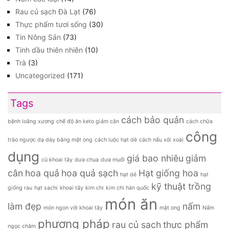
Rau củ sạch Đà Lạt
(76)
Thực phẩm tươi sống
(30)
Tin Nông Sản
(73)
Tinh dầu thiên nhiên
(10)
Trà
(3)
Uncategorized
(171)
Tags
cách bảo quản
bệnh loãng xương
chế độ ăn keto giảm cân
cách chữa
công
trào ngược dạ dày bằng mật ong
cách luộc hạt dẻ
cách nấu xôi xoài
dụng
giá bao nhiêu
giảm
củ khoai tây
dưa chua
dưa muối
cân
hoa quả
hoa quả sạch
Hạt giống hoa
hạt dẻ
hạt
kỹ thuật trồng
giống rau
hạt sachi
khoai tây
kim chi
kim chi hàn quốc
món ăn
làm đẹp
nấm
món ngon với khoai tây
mật ong
Nấm
phương pháp
rau củ sạch
thực phẩm
ngọc châm