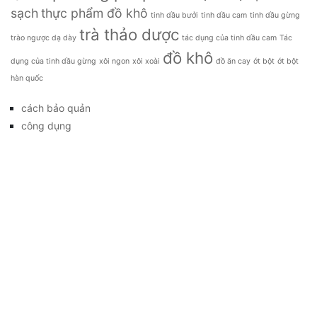
sạch
thực phẩm đồ khô
tinh dầu bưởi
tinh dầu cam
tinh dầu gừng
trà thảo dược
trào ngược dạ dày
tác dụng của tinh dầu cam
Tác
đồ khô
dụng của tinh dầu gừng
xôi ngon
xôi xoài
đồ ăn cay
ớt bột
ớt bột
hàn quốc
cách bảo quản
công dụng
đặc sản
đời sống
giá bao nhiêu
Giới thiệu
Tag
gia đình
kỹ thuật trồng
làm đẹp
mẹo vặt
món ăn