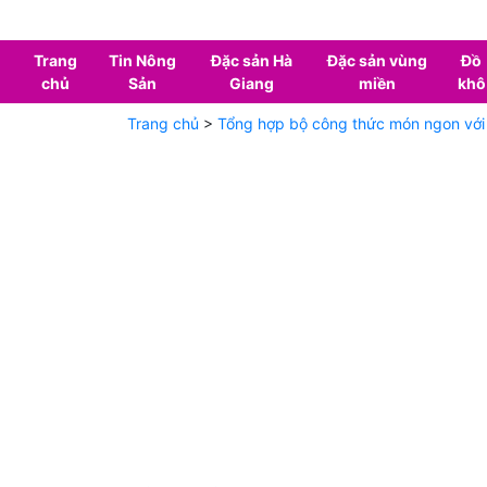
Trang
Tin Nông
Đặc sản Hà
Đặc sản vùng
Đồ
chủ
Sản
Giang
miền
khô
Trang chủ
>
Tổng hợp bộ công thức món ngon với 