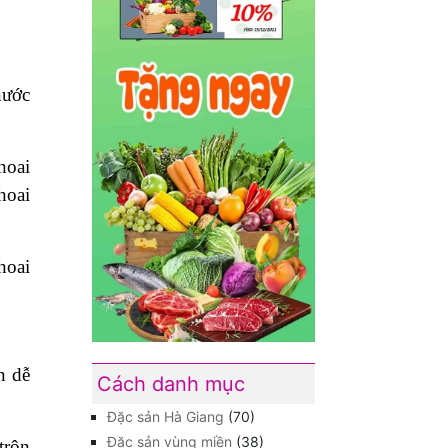
nước
hoai
hoai
hoai
n dễ
Cách danh mục
Đặc sản Hà Giang
(70)
Đặc sản vùng miền
(38)
trộn