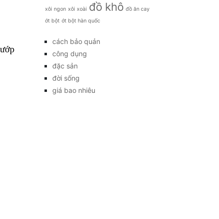
đồ khô
xôi ngon
xôi xoài
đồ ăn cay
ớt bột
ớt bột hàn quốc
cách bảo quản
 ướp
công dụng
đặc sản
đời sống
giá bao nhiêu