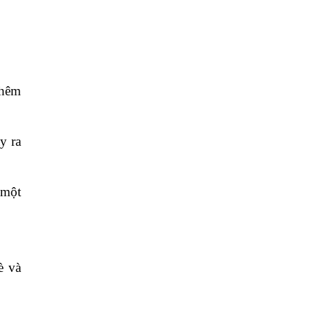
thêm
y ra
 một
è và