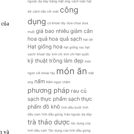
ngược dạ dày bằng mật ong
cách luộc hạt
công
dẻ
cách nấu xôi xoài
dụng
 của
củ khoai tây
dưa chua
dưa
giá bao nhiêu
giảm cân
muối
hoa quả
hoa quả sạch
hạt dẻ
Hạt giống hoa
hạt giống rau
hạt
sachi
khoai tây
kim chi
kim chi hàn quốc
kỹ thuật trồng
làm đẹp
món
món ăn
ngon với khoai tây
mật
nấm
ong
Nấm ngọc châm
phương pháp
rau củ
sạch
thực phẩm sạch
thực
phẩm đồ khô
tinh dầu bưởi
tinh
dầu cam
tinh dầu gừng
trào ngược dạ dày
trà thảo dược
tác dụng của
tinh dầu cam
Tác dụng của tinh dầu gừng
m và