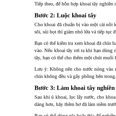
Tiếp theo, để hỗn hợp khoai tây nghiền m
Bước 2: Luộc khoai tây
Cho khoai đã chuẩn bị vào một cái nồi 
sôi, sủi bọt thì giảm nhỏ lửa và tiếp tụ
Bạn có thể kiểm tra xem khoai đã chín 
vào. Nếu khoai tây rơi ra khi bạn dùng n
tây, bạn có thể cho thêm một chút muối k
Lưu ý: Không nên cho nước nóng vào ng
chín không đều và gây phồng bên trong
Bước 3: Làm khoai tây nghiền
Sau khi ủ khoai, lọc lấy nước, cho kho
dàng hơn, hãy thêm bơ đã làm mềm trướ
Bạn có thể dùng nĩa hoặc thìa để nghiề