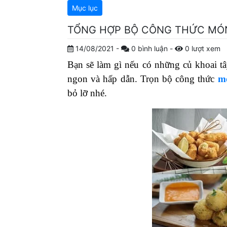
Mục lục
TỔNG HỢP BỘ CÔNG THỨC MÓN
14/08/2021
-
0
bình luận
-
0
lượt xem
Bạn sẽ làm gì nếu có những củ khoai t
ngon và hấp dẫn. Trọn bộ công thức
mó
bỏ lỡ nhé.