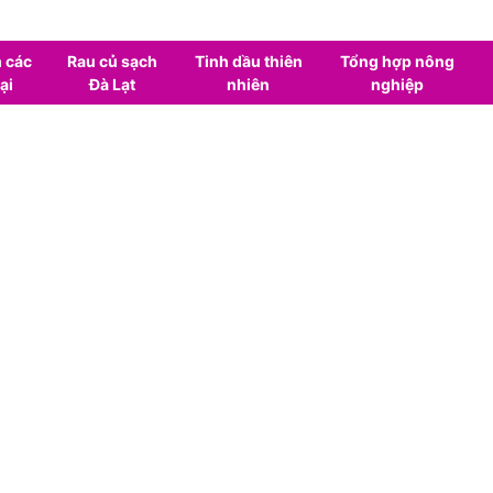
 các
Rau củ sạch
Tinh dầu thiên
Tổng hợp nông
ại
Đà Lạt
nhiên
nghiệp