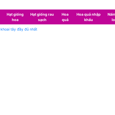
Hạt giống
Hạt giống rau
Hoa
Hoa quả nhập
Nấm
hoa
sạch
quả
khẩu
lo
khoai tây đầy đủ nhất