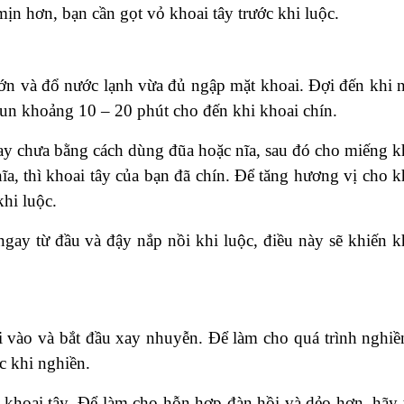
ịn hơn, bạn cần gọt vỏ khoai tây trước khi luộc.
lớn và đổ nước lạnh vừa đủ ngập mặt khoai. Đợi đến khi 
c đun khoảng 10 – 20 phút cho đến khi khoai chín.
hay chưa bằng cách dùng đũa hoặc nĩa, sau đó cho miếng k
ĩa, thì khoai tây của bạn đã chín. Để tăng hương vị cho k
hi luộc.
ay từ đầu và đậy nắp nồi khi luộc, điều này sẽ khiến k
.
ai vào và bắt đầu xay nhuyễn. Để làm cho quá trình nghiề
c khi nghiền.
n khoai tây. Để làm cho hỗn hợp đàn hồi và dẻo hơn, hãy 