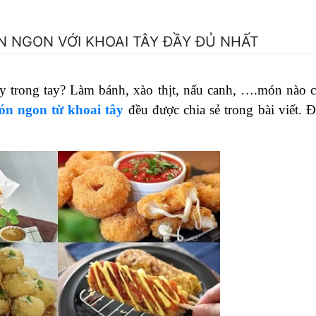
 NGON VỚI KHOAI TÂY ĐẦY ĐỦ NHẤT
ây trong tay? Làm bánh, xào thịt, nấu canh, ….món nào 
n ngon từ khoai tâ
y
đều được chia sẻ trong bài viết. 