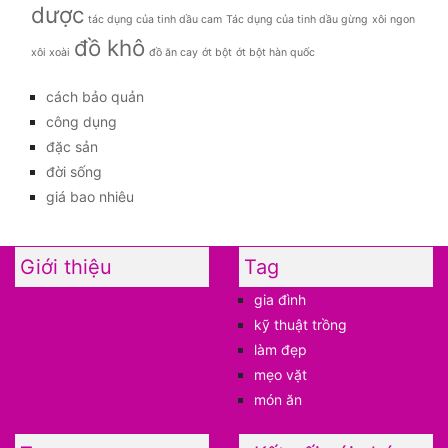
dược
tác dụng của tinh dầu cam
Tác dụng của tinh dầu gừng
xôi ngon
đồ khô
xôi xoài
đồ ăn cay
ớt bột
ớt bột hàn quốc
cách bảo quản
công dụng
đặc sản
đời sống
giá bao nhiêu
Giới thiệu
Tag
gia đình
kỹ thuật trồng
làm đẹp
mẹo vặt
món ăn