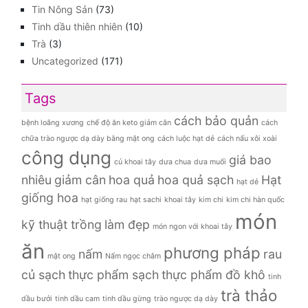
Tin Nông Sản
(73)
Tinh dầu thiên nhiên
(10)
Trà
(3)
Uncategorized
(171)
Tags
cách bảo quản
bệnh loãng xương
chế độ ăn keto giảm cân
cách
chữa trào ngược dạ dày bằng mật ong
cách luộc hạt dẻ
cách nấu xôi xoài
công dụng
giá bao
củ khoai tây
dưa chua
dưa muối
nhiêu
giảm cân
hoa quả
hoa quả sạch
Hạt
hạt dẻ
giống hoa
hạt giống rau
hạt sachi
khoai tây
kim chi
kim chi hàn quốc
món
kỹ thuật trồng
làm đẹp
món ngon với khoai tây
ăn
phương pháp
nấm
rau
mật ong
Nấm ngọc châm
củ sạch
thực phẩm sạch
thực phẩm đồ khô
tinh
trà thảo
dầu bưởi
tinh dầu cam
tinh dầu gừng
trào ngược dạ dày