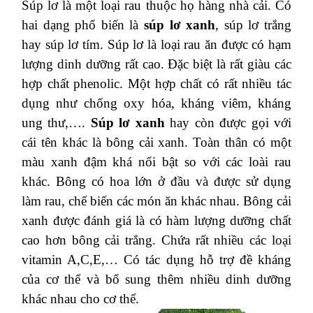
Súp lơ là một loại rau thuộc họ hàng nhà cải. Có
hai dạng phổ biến là
súp lơ xanh
, súp lơ trắng
hay súp lơ tím. Súp lơ là loại rau ăn được có hạm
lượng dinh dưỡng rất cao. Đặc biệt là rất giàu các
hợp chất phenolic. Một hợp chất có rất nhiều tác
dụng như chống oxy hóa, kháng viêm, kháng
ung thư,….
Súp lơ xanh
hay còn được gọi với
cái tên khác là bông cải xanh. Toàn thân có một
màu xanh đậm khá nổi bật so với các loài rau
khác. Bông có hoa lớn ở đầu và được sử dụng
làm rau, chế biến các món ăn khác nhau. Bông cải
xanh được đánh giá là có hàm lượng dưỡng chất
cao hơn bông cải trắng. Chứa rất nhiều các loại
vitamin A,C,E,… Có tác dụng hỗ trợ đề kháng
của cơ thể và bổ sung thêm nhiều dinh dưỡng
khác nhau cho cơ thể.