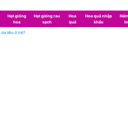
Hạt giống
Hạt giống rau
Hoa
Hoa quả nhập
Nấm
hoa
sạch
quả
khẩu
lo
da liễu ở trẻ?