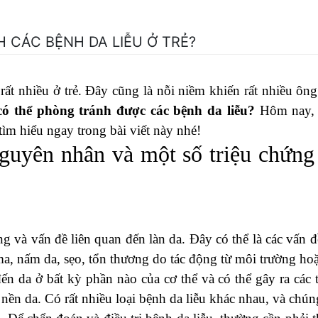
 CÁC BỆNH DA LIỄU Ở TRẺ?
rất nhiều ở trẻ. Đây cũng là nỗi niềm khiến rất nhiều ông
có thể phòng tránh được các bệnh da liễu?
Hôm nay,
tìm hiểu ngay trong bài viết này nhé!
Nguyên nhân và một số triệu chứng
ng và vấn đề liên quan đến làn da. Đây có thể là các vấn đ
a, nấm da, sẹo, tổn thương do tác động từ môi trường hoặ
ến da ở bất kỳ phần nào của cơ thể và có thể gây ra các t
nền da. Có rất nhiều loại bệnh da liễu khác nhau, và chún