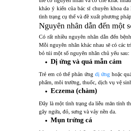
thể có nguyên nhân và cơ chế khác nhau.
khảo ý kiến của bác sĩ chuyên khoa da l
tình trạng cụ thể và đề xuất phương pháp 
Nguyên nhân dẫn đến một số
Có rất nhiều nguyên nhân dẫn đến bệnh
Mỗi nguyên nhân khác nhau sẽ có các tr
bỏ túi một số nguyên nhân chủ yếu sau:
Dị ứng và quá mẫn cảm
Trẻ em có thể phản ứng
dị ứng
hoặc quá
phẩm, môi trường, thuốc, dịch vụ vệ sinh 
Eczema (chàm)
Đây là một tình trạng da liễu mãn tính 
gây ngứa, đỏ, sưng và vảy nền da.
Mụn trứng cá