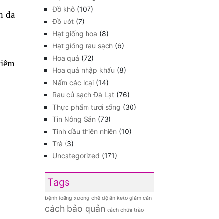
Đồ khô
(107)
h da
Đồ ướt
(7)
Hạt giống hoa
(8)
Hạt giống rau sạch
(6)
Hoa quả
(72)
viêm
Hoa quả nhập khẩu
(8)
Nấm các loại
(14)
Rau củ sạch Đà Lạt
(76)
Thực phẩm tươi sống
(30)
Tin Nông Sản
(73)
Tinh dầu thiên nhiên
(10)
Trà
(3)
Uncategorized
(171)
Tags
bệnh loãng xương
chế độ ăn keto giảm cân
cách bảo quản
cách chữa trào