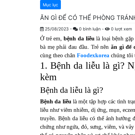
Mục lục
ĂN GÌ ĐỂ CÓ THỂ PHÒNG TRÁNH
25/08/2023
-
0
bình luận
-
0
lượt xem
Ở trẻ em,
bệnh da liễu
là loại bệnh gặp 
bà mẹ phải đau đầu. Trẻ nên
ăn gì để 
cùng theo chân
Foodexkorea
chúng tôi 
1. Bệnh da liễu là gì? 
kèm
Bệnh da liễu là gì?
Bệnh da liễu
là một tập hợp các tình trạ
liễu như viêm nhiễm, dị ứng, mụn, eczem
truyền. Bệnh da liễu có thể ảnh hưởng đ
chứng như ngứa, đỏ, sưng, viêm, và vảy 