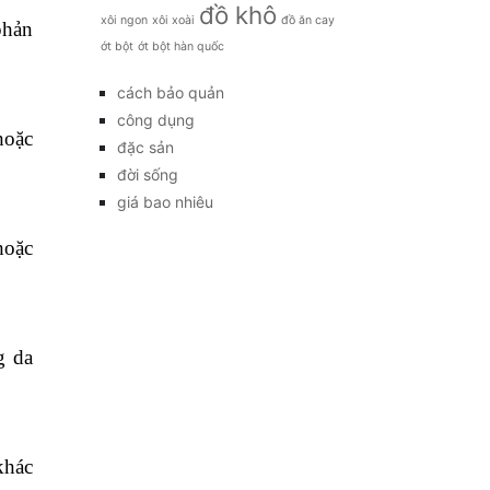
đồ khô
xôi ngon
xôi xoài
đồ ăn cay
phản
ớt bột
ớt bột hàn quốc
cách bảo quản
công dụng
hoặc
đặc sản
đời sống
giá bao nhiêu
hoặc
g da
khác