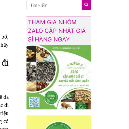
THAM GIA NHÓM
ZALO CẬP NHẬT GIÁ
 bố,
SỈ HÀNG NGÀY
 hãy
 đi
ề da
c di
riệu
g có