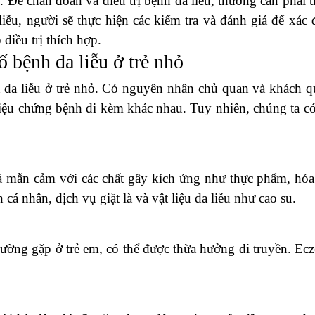
 Để chẩn đoán và điều trị bệnh da liễu, thường cần phải 
iễu, người sẽ thực hiện các kiểm tra và đánh giá để xác 
điều trị thích hợp.
 bệnh da liễu ở trẻ nhỏ
 da liễu ở trẻ nhỏ. Có nguyên nhân chủ quan và khách q
iệu chứng bệnh đi kèm khác nhau. Tuy nhiên, chúng ta có
 mẫn cảm với các chất gây kích ứng như thực phẩm, hó
cá nhân, dịch vụ giặt là và vật liệu da liễu như cao su.
thường gặp ở trẻ em, có thể được thừa hưởng di truyền. Ec