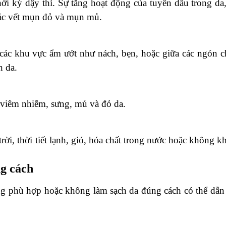
hời kỳ dậy thì. Sự tăng hoạt động của tuyến dầu trong da,
 các vết mụn đỏ và mụn mủ.
các khu vực ẩm ướt như nách, bẹn, hoặc giữa các ngón c
n da.
 viêm nhiễm, sưng, mủ và đỏ da.
rời, thời tiết lạnh, gió, hóa chất trong nước hoặc không kh
g cách
g phù hợp hoặc không làm sạch da đúng cách có thể dẫn