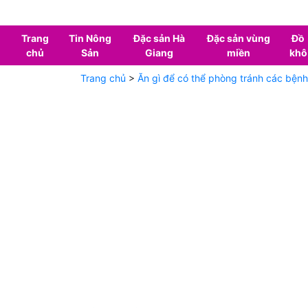
Trang
Tin Nông
Đặc sản Hà
Đặc sản vùng
Đồ
chủ
Sản
Giang
miền
khô
Trang chủ
>
Ăn gì để có thể phòng tránh các bệnh 