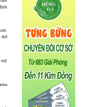
tham
định
uan.
 thể
a mỹ
zema