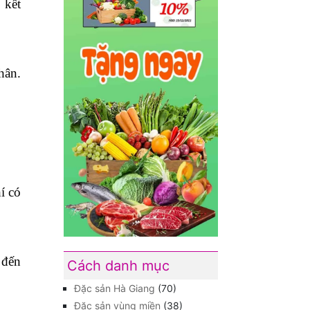
 kết
hân.
í có
 đến
Cách danh mục
Đặc sản Hà Giang
(70)
Đặc sản vùng miền
(38)