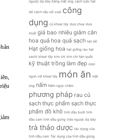
ngược dạ dày bằng mật ong
cách luộc hạt
công
dẻ
cách nấu xôi xoài
dụng
củ khoai tây
dưa chua
dưa
giá bao nhiêu
giảm cân
muối
hoa quả
hoa quả sạch
hạt dẻ
phản
Hạt giống hoa
hạt giống rau
hạt
sachi
khoai tây
kim chi
kim chi hàn quốc
kỹ thuật trồng
làm đẹp
món
món ăn
iên,
ngon với khoai tây
mật
nấm
riệu
ong
Nấm ngọc châm
phương pháp
rau củ
sạch
thực phẩm sạch
thực
phẩm đồ khô
tinh dầu bưởi
tinh
giảm
dầu cam
tinh dầu gừng
trào ngược dạ dày
trà thảo dược
tác dụng của
tinh dầu cam
Tác dụng của tinh dầu gừng