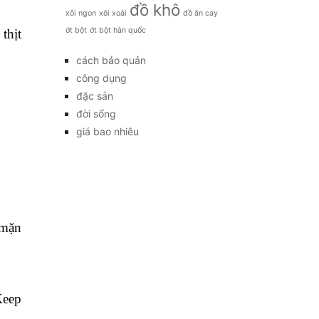
đồ khô
xôi ngon
xôi xoài
đồ ăn cay
ớt bột
ớt bột hàn quốc
thịt
cách bảo quản
công dụng
đặc sản
đời sống
giá bao nhiêu
 mặn
Keep