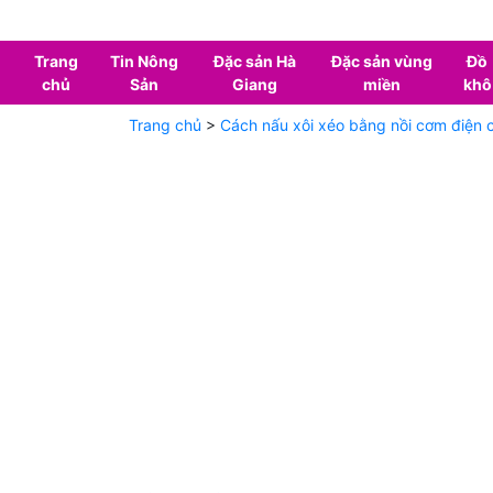
Trang
Tin Nông
Đặc sản Hà
Đặc sản vùng
Đồ
chủ
Sản
Giang
miền
khô
Trang chủ
>
Cách nấu xôi xéo bằng nồi cơm điện 