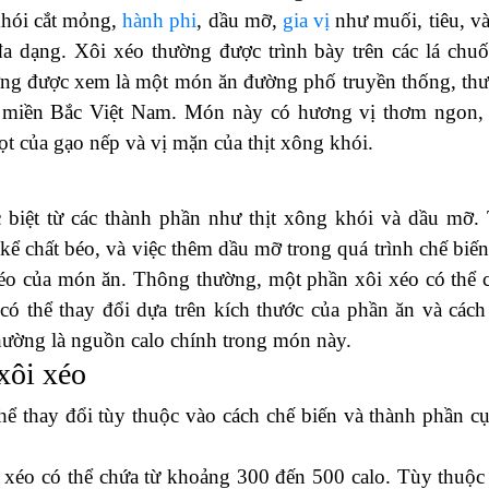
khói cắt mỏng,
hành phi
, dầu mỡ,
gia vị
như muối, tiêu, và
đa dạng. Xôi xéo thường được trình bày trên các lá chuố
ờng được xem là một món ăn đường phố truyền thống, th
è ở miền Bắc Việt Nam. Món này có hương vị thơm ngon,
ọt của gạo nếp và vị mặn của thịt xông khói.
biệt từ các thành phần như thịt xông khói và dầu mỡ. 
ể chất béo, và việc thêm dầu mỡ trong quá trình chế biến
éo của món ăn. Thông thường, một phần xôi xéo có thể 
ó thể thay đổi dựa trên kích thước của phần ăn và cách
hường là nguồn calo chính trong món này.
xôi xéo
hể thay đổi tùy thuộc vào cách chế biến và thành phần cụ
xéo có thể chứa từ khoảng 300 đến 500 calo. Tùy thuộc