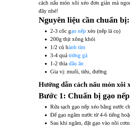
cách nấu món xôi xéo đơn giản mà ngon
đây nhé!
Nguyên liệu cần chuẩn bị:
2-3 cốc g
ạo nếp
xéo (nếp lá cọ)
200g thịt xông khói
1/2 củ h
ành tím
3-4 quả
trứng gà
1-2 thìa
dầu ăn
Gia vị: muối, tiêu, đường
Hướng dẫn cách nấu món xôi 
Bước 1: Chuẩn bị gạo nếp
Rửa sạch gạo nếp xéo bằng nước ch
Để gạo ngâm nước từ 4-6 tiếng ho
Sau khi ngâm, đặt gạo vào nồi cơm