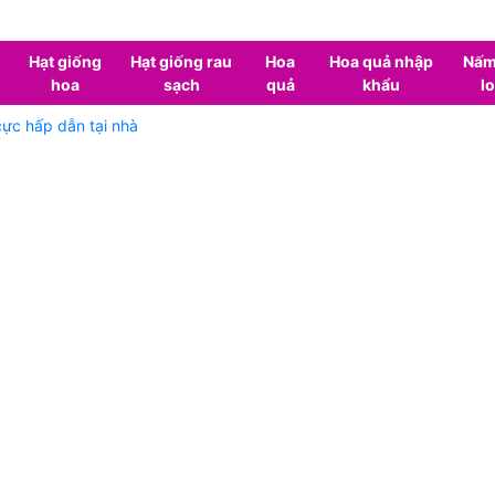
Hạt giống
Hạt giống rau
Hoa
Hoa quả nhập
Nấm
hoa
sạch
quả
khẩu
lo
cực hấp dẫn tại nhà