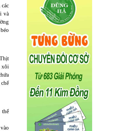
 các
i và
ường
 béo
Thịt
 xôi
chứa
 chế
 thể
 vào