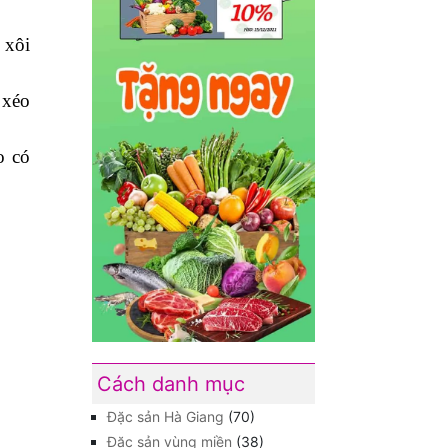
 xôi
 xéo
o có
Cách danh mục
Đặc sản Hà Giang
(70)
Đặc sản vùng miền
(38)