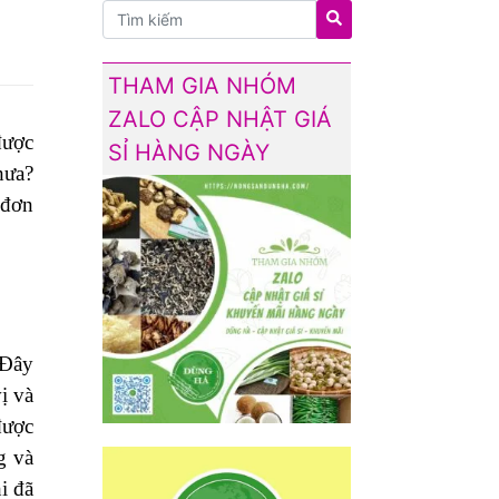
THAM GIA NHÓM
ZALO CẬP NHẬT GIÁ
được
SỈ HÀNG NGÀY
hưa?
 đơn
 Đây
ị và
được
g và
i đã