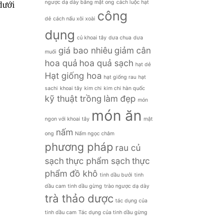
ngược dạ dày bằng mật ong
cách luộc hạt
dưới
công
dẻ
cách nấu xôi xoài
dụng
củ khoai tây
dưa chua
dưa
giá bao nhiêu
giảm cân
muối
hoa quả
hoa quả sạch
hạt dẻ
Hạt giống hoa
hạt giống rau
hạt
sachi
khoai tây
kim chi
kim chi hàn quốc
kỹ thuật trồng
làm đẹp
món
món ăn
ngon với khoai tây
mật
nấm
ong
Nấm ngọc châm
phương pháp
rau củ
sạch
thực phẩm sạch
thực
phẩm đồ khô
tinh dầu bưởi
tinh
dầu cam
tinh dầu gừng
trào ngược dạ dày
trà thảo dược
tác dụng của
tinh dầu cam
Tác dụng của tinh dầu gừng