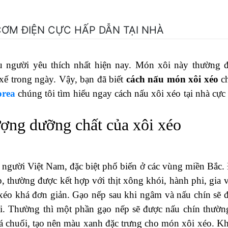
CƠM ĐIỆN CỰC HẤP DẪN TẠI NHÀ
ều người yêu thích nhất hiện nay. Món xôi này thường 
ế trong ngày. Vậy, bạn đã biết
cách nấu món xôi xéo
c
rea
chúng tôi tìm hiểu ngay cách nấu xôi xéo tại nhà cực
ượng dưỡng chất của xôi xéo
 người Việt Nam, đặc biệt phổ biến ở các vùng miền Bắc.
, thường được kết hợp với thịt xông khói, hành phi, gia v
xéo khá đơn giản. Gạo nếp sau khi ngâm và nấu chín sẽ 
i. Thường thì một phần gạo nếp sẽ được nấu chín thườn
lá chuối, tạo nên màu xanh đặc trưng cho món xôi xéo. Kh