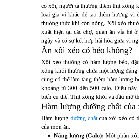
có xôi, người ta thường thêm thịt xông 
loại gia vị khác để tạo thêm hương vị 
thưởng thức khi còn nóng. Xôi xéo thư
xuất hiện tại các chợ, quán ăn vỉa h
ngậy và có sự kết hợp hài hòa giữa vị ng
Ăn xôi xéo có béo không?
Xôi xéo thường có hàm lượng béo, đặc 
xông khói thường chứa một lượng đáng k
cũng có thể làm tăng thêm hàm lượng b
khoảng từ 300 đến 500 calo. Điều này c
biến cụ thể. Thịt xông khói và dầu mỡ t
Hàm lượng dưỡng chất của 
Hàm lượng
dưỡng chất
của xôi xéo có t
của món ăn.
Năng lượng (Calo):
Một phần xôi 