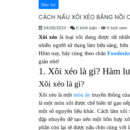
Mục lục
CÁCH NẤU XÔI XÉO BẰNG NỒI 
24/08/2023
-
0
bình luận
-
0
lượt xem
Xôi xéo
là loại xôi đang được rất nhi
nhiều người sử dụng làm bữa sáng, bữa x
Hôm nay, hãy cùng theo chân
Foodexko
giản nhé!
1. Xôi xéo là gì? Hàm l
Xôi xéo là gì?
Xôi xéo là một
món ăn
truyền thống của
là một món xôi được chế biến từ gạo nếp
một số nguyên liệu khác. Cách làm xôi 
đập nhuyễn để tạo nên một hỗn hợp xô
phần còn lại sẽ được nấu chín cùng với 