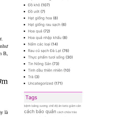
Đồ khô
(107)
Đồ ướt
(7)
Hạt giống hoa
(8)
Hạt giống rau sạch
(6)
Hoa quả
(72)
Hoa quả nhập khẩu
(8)
ơ.
Nấm các loại
(14)
 như
Rau củ sạch Đà Lạt
(76)
n B,
Thực phẩm tươi sống
(30)
Tin Nông Sản
(73)
Tinh dầu thiên nhiên
(10)
Trà
(3)
hơm
Uncategorized
(171)
Tags
bệnh loãng xương
chế độ ăn keto giảm cân
cách bảo quản
y là
cách chữa trào