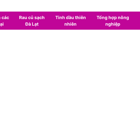
 các
Rau củ sạch
Tinh dầu thiên
Tổng hợp nông
ại
Đà Lạt
nhiên
nghiệp