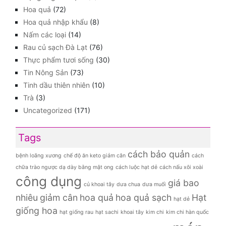
Hoa quả
(72)
Hoa quả nhập khẩu
(8)
Nấm các loại
(14)
Rau củ sạch Đà Lạt
(76)
Thực phẩm tươi sống
(30)
Tin Nông Sản
(73)
Tinh dầu thiên nhiên
(10)
Trà
(3)
Uncategorized
(171)
Tags
cách bảo quản
bệnh loãng xương
chế độ ăn keto giảm cân
cách
chữa trào ngược dạ dày bằng mật ong
cách luộc hạt dẻ
cách nấu xôi xoài
công dụng
giá bao
củ khoai tây
dưa chua
dưa muối
nhiêu
giảm cân
hoa quả
hoa quả sạch
Hạt
hạt dẻ
giống hoa
hạt giống rau
hạt sachi
khoai tây
kim chi
kim chi hàn quốc