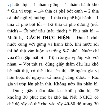
vị
luộc thịt:
– 1 nhánh gừng
– 1 nhành hành khô
* Gia vị ướp:
– 1/4 thìa cà phê bột canh
– 2 thìa
cà phê ngũ vị hương
– 1 thìa cà phê bột hành
– 1
thìa cà phê bột tỏi
– 1/2 thìa cà phê đường (nếu
thích)
– Ớt bột/ tiêu (nếu thích)
* Phủ mặt bì:
–
Muối hạt
CÁCH THỰC HIỆN:
– Đun 1 chút
nước cùng với gừng và hành khô, khi nước sôi
thì bỏ thịt vào luộc sơ trông 5-7 phút. Nước chỉ
vừa đủ ngập mặt bì
– Trộn các gia vị ướp vào với
nhau.
– Vớt thịt ra, dùng giấy thấm dầu lau khô
bề mặt thịt, có thể khía lên thịt để ngấm gia vị
hơn hoặc để nguyên cả miếng cũng được.
– Rắc
gia vị ướp lên phần thịt. Không ướp lên phần bì.
– Dùng giấy thấm dầu lau khô phần bì, để
khoảng 30 phút cho bì khô lại. Nếu NCKD có
chế độ sấy có thể cho vào sấy 40-50 độ trong 30