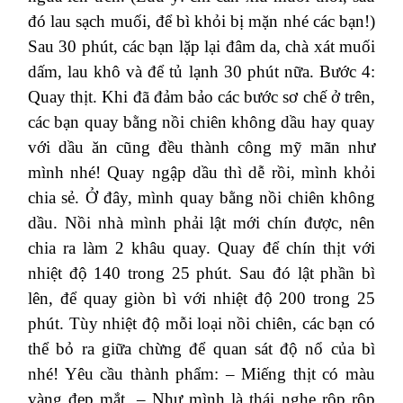
đó lau sạch muối, để bì khỏi bị mặn nhé các bạn!)
Sau 30 phút, các bạn lặp lại đâm da, chà xát muối
dấm, lau khô và để tủ lạnh 30 phút nữa.
Bước 4:
Quay thịt.
Khi đã đảm bảo các bước sơ chế ở trên,
các bạn quay bằng nồi chiên không dầu hay quay
với dầu ăn cũng đều thành công mỹ mãn như
mình nhé! Quay ngập dầu thì dễ rồi, mình khỏi
chia sẻ.
Ở đây, mình quay bằng nồi chiên không
dầu. Nồi nhà mình phải lật mới chín được, nên
chia ra làm 2 khâu quay. Quay để chín thịt với
nhiệt độ 140 trong 25 phút. Sau đó lật phần bì
lên, để quay giòn bì với nhiệt độ 200 trong 25
phút. Tùy nhiệt độ mỗi loại nồi chiên, các bạn có
thể bỏ ra giữa chừng để quan sát độ nổ của bì
nhé!
Yêu cầu thành phẩm:
– Miếng thịt có màu
vàng đẹp mắt.
– Như mình là thái nghe rộp rộp