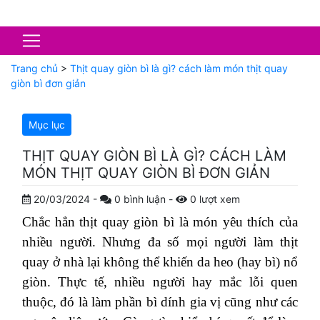
Trang chủ
>
Thịt quay giòn bì là gì? cách làm món thịt quay
giòn bì đơn giản
Mục lục
THỊT QUAY GIÒN BÌ LÀ GÌ? CÁCH LÀM
MÓN THỊT QUAY GIÒN BÌ ĐƠN GIẢN
20/03/2024
-
0
bình luận
-
0
lượt xem
Chắc hẳn thịt quay giòn bì là món yêu thích của
nhiều người. Nhưng đa số mọi người làm thịt
quay ở nhà lại không thể khiến da heo (hay bì) nổ
giòn. Thực tế, nhiều người hay mắc lỗi quen
thuộc, đó là làm phần bì dính gia vị cũng như các