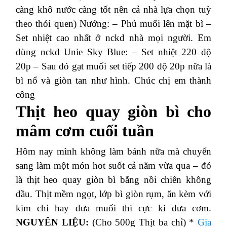
càng khô nước càng tốt nên cả nhà lựa chọn tuỳ
theo thói quen)
Nướng:
– Phủ muối lên mặt bì
–
Set nhiệt cao nhất ở nckd nhà mọi người.
Em
dùng nckd Unie Sky Blue:
– Set nhiệt 220 độ
20p
– Sau đó gạt muối set tiếp 200 độ 20p nữa là
bì nổ và giòn tan như hình.
Chúc chị em thành
công
Thịt heo quay giòn bì cho
mâm cơm cuối tuần
Hôm nay mình không làm bánh nữa mà chuyển
sang làm một món hot suốt cả năm vừa qua – đó
là thịt heo quay giòn bì bằng nồi chiên không
dầu. Thịt mềm ngọt, lớp bì giòn rụm, ăn kèm với
kim chi hay dưa muối thì cực kì đưa cơm.
NGUYÊN LIỆU:
(Cho 500g Thịt ba chỉ)
*
Gia