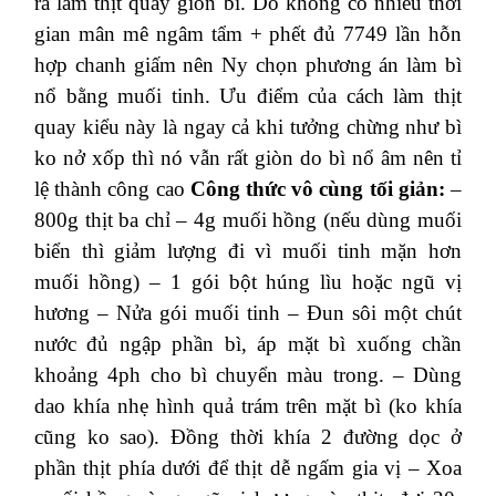
ra làm thịt quay giòn bì.
Do không có nhiều thời
gian mân mê ngâm tẩm + phết đủ 7749 lần hỗn
hợp chanh giấm nên Ny chọn phương án làm bì
nổ bằng muối tinh.
Ưu điểm của cách làm thịt
quay kiểu này là ngay cả khi tưởng chừng như bì
ko nở xốp thì nó vẫn rất giòn do bì nổ âm nên tỉ
lệ thành công cao
Công thức vô cùng tối giản:
–
800g thịt ba chỉ
– 4g muối hồng (nếu dùng muối
biển thì giảm lượng đi vì muối tinh mặn hơn
muối hồng)
– 1 gói bột húng lìu hoặc ngũ vị
hương
– Nửa gói muối tinh
– Đun sôi một chút
nước đủ ngập phần bì, áp mặt bì xuống chần
khoảng 4ph cho bì chuyển màu trong.
– Dùng
dao khía nhẹ hình quả trám trên mặt bì (ko khía
cũng ko sao). Đồng thời khía 2 đường dọc ở
phần thịt phía dưới để thịt dễ ngấm gia vị
– Xoa