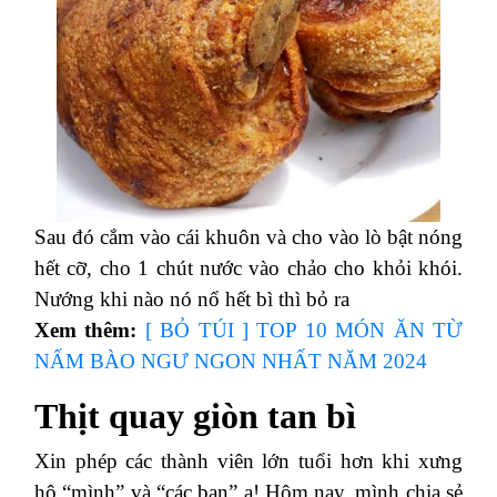
Sau đó cắm vào cái khuôn và cho vào lò bật nóng
hết cỡ, cho 1 chút nước vào chảo cho khỏi khói.
Nướng khi nào nó nổ hết bì thì bỏ ra
Xem thêm:
[ BỎ TÚI ] TOP 10 MÓN ĂN TỪ
NẤM BÀO NGƯ NGON NHẤT NĂM 2024
Thịt quay giòn tan bì
Xin phép các thành viên lớn tuổi hơn khi xưng
hô “mình” và “các bạn” ạ!
Hôm nay, mình chia sẻ