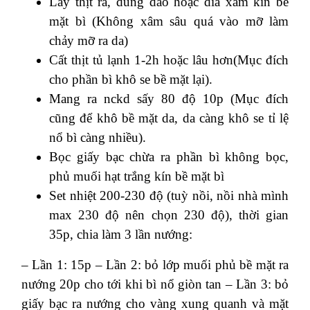
Lấy thịt ra, dùng dao hoặc dĩa xâm kín bề
mặt bì
(Không xâm sâu quá vào mỡ làm
chảy mỡ ra da)
Cất thịt tủ lạnh 1-2h hoặc lâu hơn
(Mục đích
cho phần bì khô se bề mặt lại).
Mang ra nckd sấy 80 độ 10p (Mục đích
cũng để khô bề mặt da, da càng khô se tỉ lệ
nổ bì càng nhiều).
Bọc giấy bạc chừa ra phần bì không bọc,
phủ muối hạt trắng kín bề mặt bì
Set nhiệt 200-230 độ (tuỳ nồi, nồi nhà mình
max 230 độ nên chọn 230 độ), thời gian
35p, chia làm 3 lần nướng:
– Lần 1: 15p
– Lần 2: bỏ lớp muối phủ bề mặt ra
nướng 20p cho tới khi bì nổ giòn tan
– Lần 3: bỏ
giấy bạc ra nướng cho vàng xung quanh và mặt