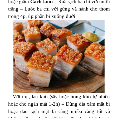
hoặc giấm
Cách làm:
– Rửa sạch ba chỉ với muối
trắng
– Luộc ba chỉ với gừng và hành cho thơm
trong 4p, úp phần bì xuống dưới
– Vớt thịt, lau khô (sấy hoặc hong khô tự nhiên
hoặc cho ngăn mát 1-2h)
– Dùng dĩa xâm mặt bì
hoặc dao rạch mặt bì càng nhiều càng tốt và