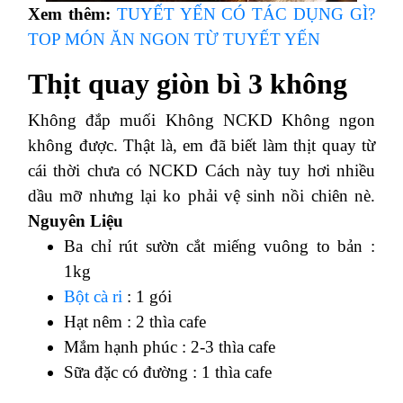
Xem thêm:
TUYẾT YẾN CÓ TÁC DỤNG GÌ?
TOP MÓN ĂN NGON TỪ TUYẾT YẾN
Thịt quay giòn bì 3 không
Không đắp muối
Không NCKD
Không ngon
không được.
Thật là, em đã biết làm thịt quay từ
cái thời chưa có NCKD
Cách này tuy hơi nhiều
dầu mỡ nhưng lại ko phải vệ sinh nồi chiên nè.
Nguyên Liệu
Ba chỉ rút sườn cắt miếng vuông to bản :
1kg
Bột cà ri
: 1 gói
Hạt nêm : 2 thìa cafe
Mắm hạnh phúc : 2-3 thìa cafe
Sữa đặc có đường : 1 thìa cafe