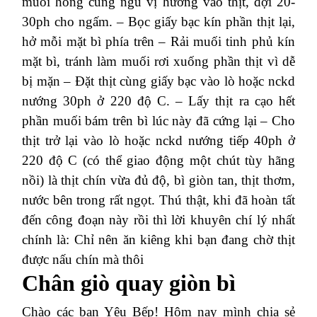
muối hồng cùng ngũ vị hương vào thịt, đợi 20-
30ph cho ngấm.
– Bọc giấy bạc kín phần thịt lại,
hở mỗi mặt bì phía trên
– Rải muối tinh phủ kín
mặt bì, tránh làm muối rơi xuống phần thịt vì dễ
bị mặn
– Đặt thịt cùng giấy bạc vào lò hoặc nckd
nướng 30ph ở 220 độ C.
– Lấy thịt ra cạo hết
phần muối bám trên bì lúc này đã cứng lại
– Cho
thịt trở lại vào lò hoặc nckd nướng tiếp 40ph ở
220 độ C (có thể giao động một chút tùy hãng
nồi) là thịt chín vừa đủ độ, bì giòn tan, thịt thơm,
nước bên trong rất ngọt.
Thú thật, khi đã hoàn tất
đến công đoạn này rồi thì lời khuyên chí lý nhất
chính là: Chỉ nên ăn kiêng khi bạn đang chờ thịt
được nấu chín mà thôi
Chân giò quay giòn bì
Chào các bạn Yêu Bếp! Hôm nay mình chia sẻ