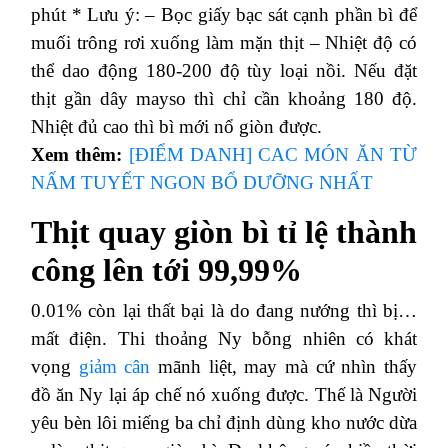
phút
* Lưu ý:
– Bọc giấy bạc sát cạnh phần bì để
muối trông rơi xuống làm mặn thịt
– Nhiệt độ có
thể dao động 180-200 độ tùy loại nồi. Nếu đặt
thịt gần dây mayso thì chỉ cần khoảng 180 độ.
Nhiệt đủ cao thì bì mới nổ giòn được.
Xem thêm:
[ĐIỂM DANH] CAC MÓN ĂN TỪ
NẤM TUYẾT NGON BỔ DƯỠNG NHẤT
Thịt quay giòn bì tỉ lệ thành
công lên tới 99,99%
0.01% còn lại thất bại là do đang nướng thì bị…
mất điện.
Thi thoảng Ny bỗng nhiên có khát
vọng
giảm cân
mãnh liệt, may mà cứ nhìn thấy
đồ ăn Ny lại áp chế nó xuống được.
Thế là Người
yêu bèn lôi miếng ba chỉ định dùng kho nước dừa