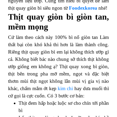
nguyên liệu ướp. Cùng tìm hiểu bí quyết để làm
thịt quay giòn bì siêu ngon từ
Foodexkorea
nhé!
Thịt quay giòn bì giòn tan,
mềm mọng
Cứ làm theo cách này 100% bì nổ giòn tan
Làm
thất bại còn khó khả thi hơn là làm thành công.
Riêng thịt quay giòn bì em lại không thích ướp gì
cả.
Không biết bác nào chung sở thích thịt không
ướp giống em không ạ?
Thịt quay xong bì giòn,
thịt bên trong pha mỡ mềm, ngọt và đặc biệt
thơm mùi thịt ngọt không lẫn mùi vị gia vị nào
khác, chấm mắm ớt kẹp
kim chi
hay dưa muối thì
cứ gọi là cực cuốn.
Có 3 bước cơ bản:
Thịt đem hấp hoặc luộc sơ cho chín tới phần
bì