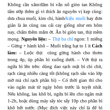
Không cần xâm/đâm bì vẫn nổ giòn tan
Không
tẩm ướp thêm gì vì thích ăn nguyên vị kẹp cùng:
dưa chua muối, kim chi, hành/
kiệu muối
hay đơn
giản là ăn cùng rau cải cay giống như em hôm
nay, chấm thêm mắm ớt.
Ăn bì giòn tan, thịt mềm
mọng.
Nguyên liệu:
–
Thịt ba chỉ
ngon: 1 miếng
– Gừng + hành khô
– Muối trắng hạt to 1 ít
Cách
làm:
– Luộc thịt cùng gừng hành cho thơm
trong 4p, úp phần bì xuống dưới.
– Vớt thịt ra
ngửa bì lên trên: dùng dao rạch mặt bì chi chít,
rạch càng nhiều càng tốt (không rạch sâu vào lớp
mỡ mà chỉ rạch phần bì)
– Có thời gian thì cho
vào ngăn mát từ ngày hôm trước là tuyệt nhất.
Nếu không, lau khô bì, ngửa bì lên cho ngăn mát
1-2h, hoặc dùng máy sấy tóc sấy 10p cho phần bì
khô hết nước.
(Mục đích việc này chỉ là để bì