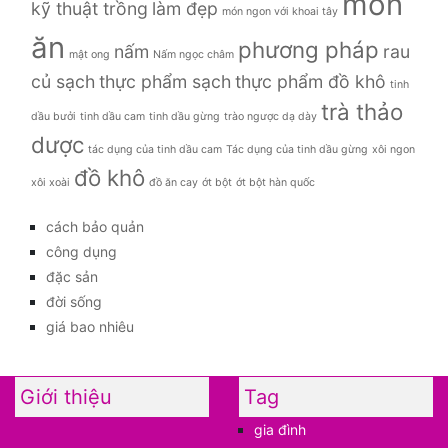
món
kỹ thuật trồng
làm đẹp
món ngon với khoai tây
ăn
phương pháp
nấm
rau
mật ong
Nấm ngọc châm
củ sạch
thực phẩm sạch
thực phẩm đồ khô
tinh
trà thảo
dầu bưởi
tinh dầu cam
tinh dầu gừng
trào ngược dạ dày
dược
tác dụng của tinh dầu cam
Tác dụng của tinh dầu gừng
xôi ngon
đồ khô
xôi xoài
đồ ăn cay
ớt bột
ớt bột hàn quốc
cách bảo quản
công dụng
đặc sản
đời sống
giá bao nhiêu
Giới thiệu
Tag
gia đình