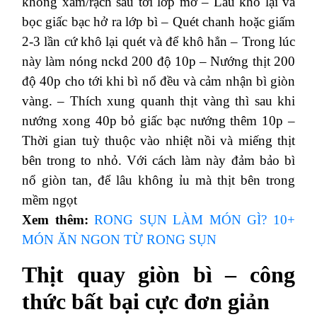
không xâm/rạch sâu tới lớp mỡ
– Lau khô lại và
bọc giấc bạc hở ra lớp bì
– Quét chanh hoặc giấm
2-3 lần cứ khô lại quét và để khô hẳn
– Trong lúc
này làm nóng nckd 200 độ 10p
– Nướng thịt 200
độ 40p cho tới khi bì nổ đều và cảm nhận bì giòn
vàng.
– Thích xung quanh thịt vàng thì sau khi
nướng xong 40p bỏ giấc bạc nướng thêm 10p
–
Thời gian tuỳ thuộc vào nhiệt nồi và miếng thịt
bên trong to nhỏ.
Với cách làm này đảm bảo bì
nổ giòn tan, để lâu không ỉu mà thịt bên trong
mềm ngọt
Xem thêm:
RONG SỤN LÀM MÓN GÌ? 10+
MÓN ĂN NGON TỪ RONG SỤN
Thịt quay giòn bì – công
thức bất bại cực đơn giản