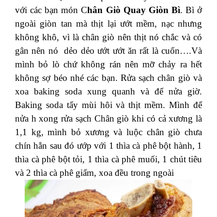
với các bạn món C
hân Giò Quay Giòn Bì
. Bì ở
ngoài giòn tan mà thịt lại ướt mềm, nạc nhưng
không khô, vì là chân giò nên thịt nó chắc và có
gân nên nó dẻo dẻo ướt ướt ăn rất là cuốn….Và
mình bỏ lò chứ không rán nên mỡ chảy ra hết
không sợ béo nhé các bạn.
Rửa sạch chân giò và
xoa baking soda xung quanh và để nửa giờ.
Baking soda tẩy mùi hôi và thịt mềm. Mình để
nửa h xong rửa sạch
Chân giò khi có cả xương là
1,1 kg, mình bỏ xương và luộc chân giò chưa
chín hẳn sau đó ướp với 1 thìa cà phê bột hành, 1
thìa cà phê bột tỏi, 1 thìa cà phê muối, 1 chút tiêu
và 2 thìa cà phê giấm, xoa đều trong ngoài