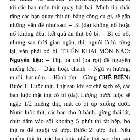
tới các bạn món thịt quay bất bại. Mình tin chắc
rằng các bạn quay thịt dù bằng công cụ gì, sẽ gặp
những vấn đề như sau:
– Bì (da) không nổ hoặc
nổ không đều, kết quả ăn thịt bỏ bì.
– Bì có nổ,
nhưng sau thời gian ngắn, thịt nguội là bì cứng
lại, vẫn phải bỏ bì.
TRIỂN KHAI MÓN NÀO:
Nguyên liệu:
– Thịt ba chỉ (ba rọi) để nguyên
miếng lớn.
– Dấm hoặc chanh
– Ngũ vị hương,
muối, hạt nêm.
– Hành tím
– Gừng
CHẾ BIẾN:
Bước 1: Luộc thịt.
Thịt sau khi sơ chế sạch sẽ, các
bạn luộc mặt thịt có bì (da). Lượng nước luộc sẽ
ngập 1/2 miếng thịt, mặt có bì úp xuống dưới.
Nước luộc thịt, các bạn cho ít hành, gừng thái lát,
chút dấm vào sôi khoảng 5 phút thì tắt bếp, bỏ
thịt ra để nguội và ướp.
Bước 2: ướp thịt.
Nếu
miếng thịt to, các bạn khía phần thịt sao cho sau