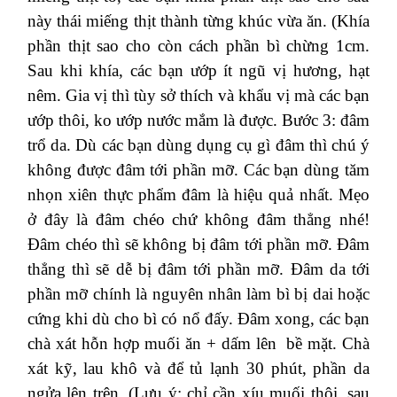
này thái miếng thịt thành từng khúc vừa ăn. (Khía
phần thịt sao cho còn cách phần bì chừng 1cm.
Sau khi khía, các bạn ướp ít ngũ vị hương, hạt
nêm. Gia vị thì tùy sở thích và khẩu vị mà các bạn
ướp thôi, ko ướp nước mắm là được.
Bước 3: đâm
trổ da.
Dù các bạn dùng dụng cụ gì đâm thì chú ý
không được đâm tới phần mỡ. Các bạn dùng tăm
nhọn xiên thực phẩm đâm là hiệu quả nhất. Mẹo
ở đây là đâm chéo chứ không đâm thẳng nhé!
Đâm chéo thì sẽ không bị đâm tới phần mỡ. Đâm
thẳng thì sẽ dễ bị đâm tới phần mỡ.
Đâm da tới
phần mỡ chính là nguyên nhân làm bì bị dai hoặc
cứng khi dù cho bì có nổ đấy.
Đâm xong, các bạn
chà xát hỗn hợp muối ăn + dấm lên bề mặt. Chà
xát kỹ, lau khô và để tủ lạnh 30 phút, phần da
ngửa lên trên. (Lưu ý: chỉ cần xíu muối thôi, sau