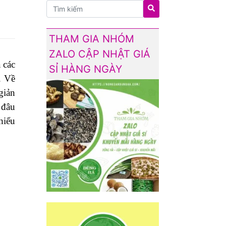
THAM GIA NHÓM
ZALO CẬP NHẬT GIÁ
 các
SỈ HÀNG NGÀY
. Về
giản
 đâu
hiểu