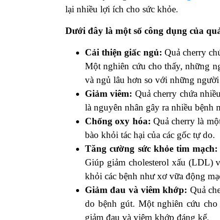
lại nhiều lợi ích cho sức khỏe.
Dưới đây là một số công dụng của quả
Cải thiện giấc ngủ:
Quả cherry chứ
Một nghiên cứu cho thấy, những ngư
và ngủ lâu hơn so với những người
Giảm viêm:
Quả cherry chứa nhiều
là nguyên nhân gây ra nhiều bệnh 
Chống oxy hóa:
Quả cherry là một
bào khỏi tác hại của các gốc tự do.
Tăng cường sức khỏe tim mạch:
Giúp giảm cholesterol xấu (LDL) v
khỏi các bệnh như xơ vữa động mạ
Giảm đau và viêm khớp:
Quả cher
do bệnh gút. Một nghiên cứu cho 
giảm đau và viêm khớp đáng kể.