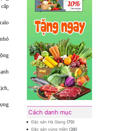
 cấp
calo
 nhỏ
động
mạnh
ịch,
rọng
Cách danh mục
Đặc sản Hà Giang
(70)
Đặc sản vùng miền
(38)