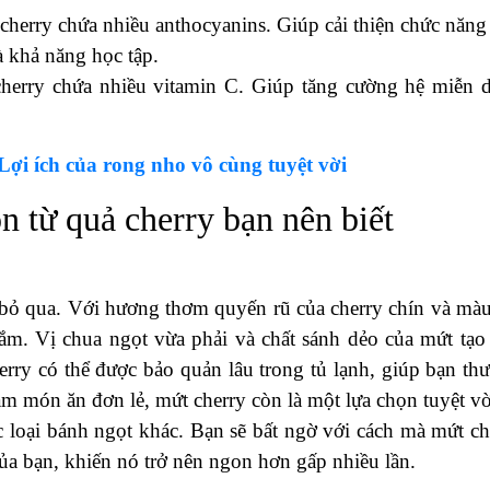
herry chứa nhiều anthocyanins. Giúp cải thiện chức năng
à khả năng học tập.
erry chứa nhiều vitamin C. Giúp tăng cường hệ miễn d
Lợi ích của rong nho vô cùng tuyệt vời
n từ quả cherry bạn nên biết
bỏ qua. Với hương thơm quyến rũ của cherry chín và màu
ắm. Vị chua ngọt vừa phải và chất sánh dẻo của mứt tạo
herry có thể được bảo quản lâu trong tủ lạnh, giúp bạn th
àm món ăn đơn lẻ, mứt cherry còn là một lựa chọn tuyệt vờ
 loại bánh ngọt khác. Bạn sẽ bất ngờ với cách mà mứt ch
a bạn, khiến nó trở nên ngon hơn gấp nhiều lần.