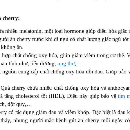
 cherry:
a nhiều melatonin, một loại hormone giúp điều hòa giấc 
ời ăn cherry trước khi đi ngủ có chất lượng giấc ngủ tốt
 không ăn.
 hợp chất chống oxy hóa, giúp giảm viêm trong cơ thể. 
mãn tính như, tiểu đường,
ung thư
,…
 nguồn cung cấp chất chống oxy hóa dồi dào. Giúp bảo v
Quả cherry chứa nhiều chất chống oxy hóa và anthocyan
à tăng cholesterol tốt (HDL). Điều này giúp bảo vệ
tim 
ch, đột quỵ,…
ry có tác dụng giảm đau và viêm khớp. Đặc biệt là đau 
thấy, những người mắc bệnh gút ăn cherry mỗi ngày có