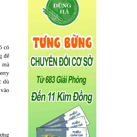
ó có
g để
, mà
erry
c dù
 vào
ượng