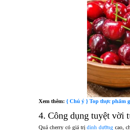
Xem thêm:
{ Chú ý } Top thực phẩm g
4. Công dụng tuyệt vời 
Quả cherry có giá trị
dinh dưỡng
cao, c