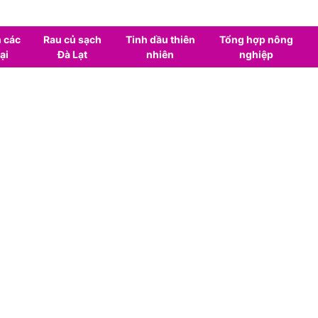
 các
Rau củ sạch
Tinh dầu thiên
Tổng hợp nông
ại
Đà Lạt
nhiên
nghiệp