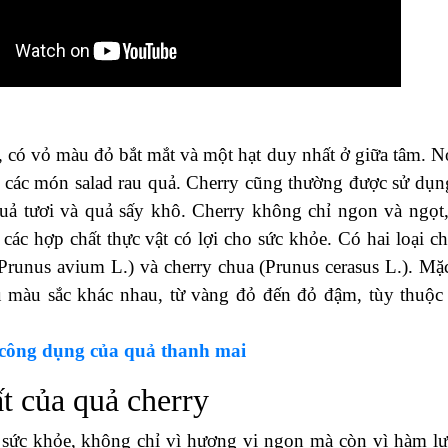
o, có vỏ màu đỏ bắt mắt và một hạt duy nhất ở giữa tâm. N
ng các món salad rau quả. Cherry cũng thường được sử dụn
 quả tươi và quả sấy khô. Cherry không chỉ ngon và ngọt
các hợp chất thực vật có lợi cho sức khỏe. Có hai loại ch
 (Prunus avium L.) và cherry chua (Prunus cerasus L.). Mặ
u màu sắc khác nhau, từ vàng đỏ đến đỏ đậm, tùy thuộc
 công dụng của quả thanh mai
t của quả cherry
o sức khỏe, không chỉ vì hương vị ngon mà còn vì hàm l