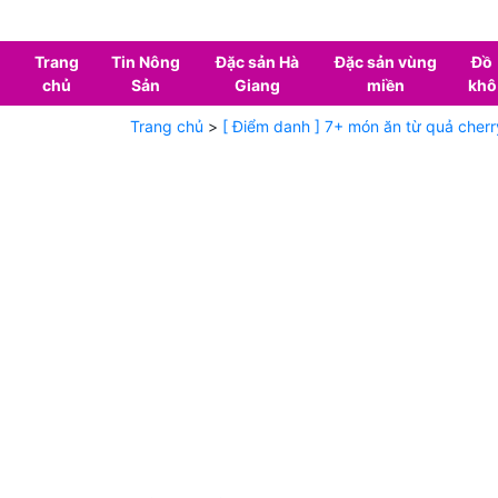
Trang
Tin Nông
Đặc sản Hà
Đặc sản vùng
Đồ
chủ
Sản
Giang
miền
khô
Trang chủ
>
[ Điểm danh ] 7+ món ăn từ quả cher