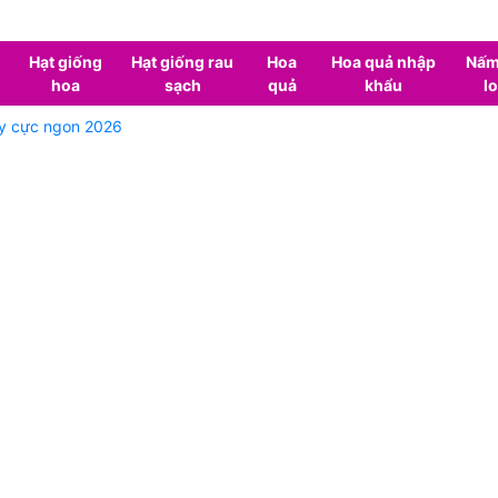
Hạt giống
Hạt giống rau
Hoa
Hoa quả nhập
Nấm
hoa
sạch
quả
khẩu
lo
ry cực ngon 2026