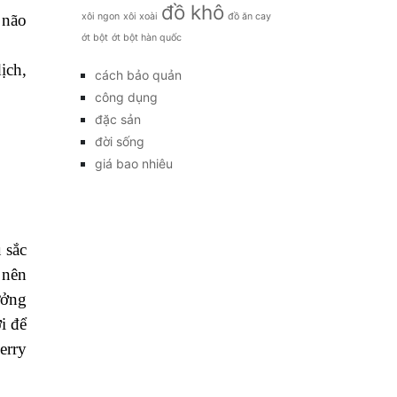
đồ khô
xôi ngon
xôi xoài
đồ ăn cay
 não
ớt bột
ớt bột hàn quốc
ịch,
cách bảo quản
công dụng
đặc sản
đời sống
giá bao nhiêu
 sắc
 nên
ưởng
i để
erry