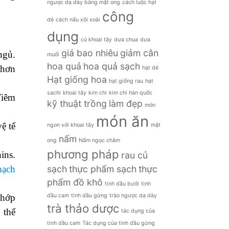
ngược dạ dày bằng mật ong
cách luộc hạt
công
dẻ
cách nấu xôi xoài
dụng
củ khoai tây
dưa chua
dưa
giá bao nhiêu
giảm cân
ngủ.
muối
hoa quả
hoa quả sạch
 hơn
hạt dẻ
Hạt giống hoa
hạt giống rau
hạt
sachi
khoai tây
kim chi
kim chi hàn quốc
Viêm
kỹ thuật trồng
làm đẹp
món
món ăn
ệ tế
ngon với khoai tây
mật
nấm
ong
Nấm ngọc châm
phương pháp
ins.
rau củ
sạch
thực phẩm sạch
thực
mạch
phẩm đồ khô
tinh dầu bưởi
tinh
dầu cam
tinh dầu gừng
trào ngược dạ dày
khớp
trà thảo dược
 thể
tác dụng của
tinh dầu cam
Tác dụng của tinh dầu gừng