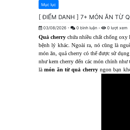
Mục lục
[ ĐIỂM DANH ] 7+ MÓN ĂN TỪ
03/08/2026
-
0
bình luận
-
0
lượt xem
Quả cherry
chứa nhiều chất chống oxy h
bệnh lý khác. Ngoài ra, nó cũng là ngu
món ăn, quả cherry có thể được sử dụng
như kem cherry đến các món chính như thị
là
món ăn từ quả cherry
ngon bạn kh