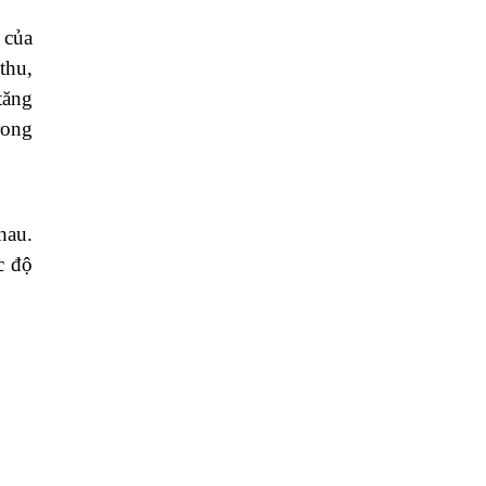
đồ khô
 các
xôi ngon
xôi xoài
đồ ăn cay
ớt bột
ớt bột hàn quốc
cách bảo quản
công dụng
 Nếu
đặc sản
hiều
đời sống
 giá
giá bao nhiêu
t sẽ
 với
 của
thu,
tăng
rong