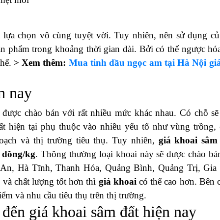
ng mình, sâm đất được biết đến với rất nhiều tác dụng 
 là gì? Cùng chúng tôi điểm qua ngay dưới đây nhé!
u quả
ải thiện sức khỏe
 hơn
ó trong máu
a các tế bào
ung thư
 mệt mỏi
 lựa chọn vô cùng tuyệt vời. Tuy nhiên, nên sử dụng củ
 phẩm trong khoảng thời gian dài. Bởi có thể ngược hóa
thể.
> Xem thêm:
Mua tinh dầu ngọc am tại Hà Nội giá