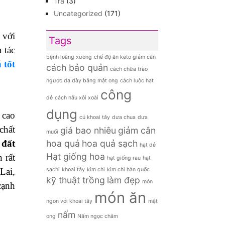
Đồ khô
(107)
Đồ ướt
(7)
Hạt giống hoa
(8)
khác
Hạt giống rau sạch
(6)
Hoa quả
(72)
Hoa quả nhập khẩu
(8)
Nấm các loại
(14)
Rau củ sạch Đà Lạt
(76)
Thực phẩm tươi sống
(30)
Tin Nông Sản
(73)
Tinh dầu thiên nhiên
(10)
Trà
(3)
Uncategorized
(171)
 với
Tags
 tác
bệnh loãng xương
chế độ ăn keto giảm cân
 tốt
cách bảo quản
cách chữa trào