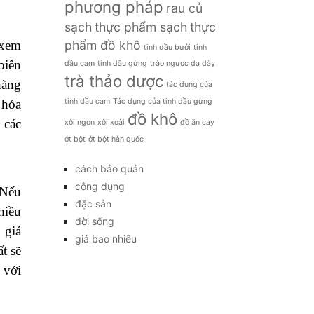
ngược dạ dày bằng mật ong
cách luộc hạt
công
dẻ
cách nấu xôi xoài
dụng
 cao
củ khoai tây
dưa chua
dưa
chất
giá bao nhiêu
giảm cân
muối
hoa quả
hoa quả sạch
 đất
hạt dẻ
Hạt giống hoa
 rất
hạt giống rau
hạt
sachi
khoai tây
kim chi
kim chi hàn quốc
Lai,
kỹ thuật trồng
làm đẹp
món
cạnh
món ăn
ngon với khoai tây
mật
nấm
ong
Nấm ngọc châm
phương pháp
rau củ
sạch
thực phẩm sạch
thực
phẩm đồ khô
 xem
tinh dầu bưởi
tinh
biên
dầu cam
tinh dầu gừng
trào ngược dạ dày
trà thảo dược
hàng
tác dụng của
tinh dầu cam
Tác dụng của tinh dầu gừng
 hóa