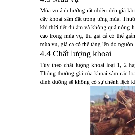
không rõ nguồn gốc dễ dàng tồn vào nướ
vùng cận biên sẽ có giá cao hơn nhiều s
4.2 Điều kiện tự nhiên
Điều kiện tự nhiên là yếu tố tác động 
thời tiết quá khô hay quá ẩm, điều này
đến sản lượng và chất lượng của khoai 
khoai sâm đất sẽ tăng cao rất nhiều. Ngư
có sản lượng cũng như chất lượng tăng 
lúc mất mùa hay trái mùa.
4.3 Mùa vụ
Mùa vụ ảnh hưởng rất nhiều đến giá khoa
cây khoai sâm đất trong từng mùa. Thườ
khi thời tiết đủ ẩm và không quá nóng ho
cao trong mùa vụ, thì giá cả có thể gi
mùa vụ, giá cả có thể tăng lên do nguồn