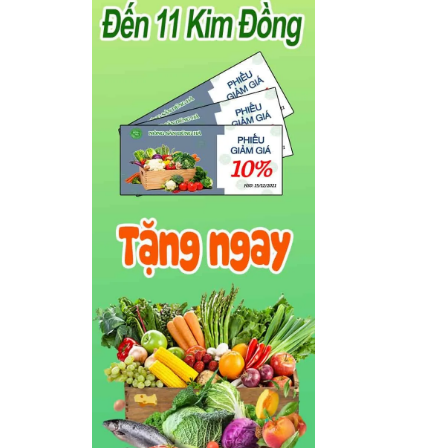
ngọt
 rất
khỏe
 nào
chất
g củ