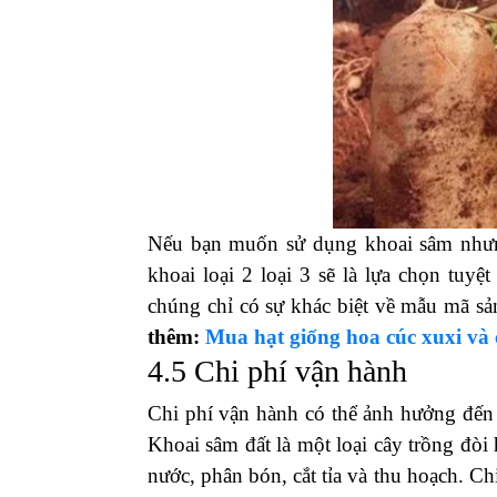
4.4 Chất lượng khoai
Tùy theo chất lượng khoai loại 1, 2 h
Thông thường giá của khoai sâm các loạ
dinh dưỡng sẽ không có sự chênh lệch k