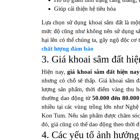
Cùng với vô vàn dưỡng chất có lợi tro
nhau đối với cơ thể. Những tác dụng đó
Giúp quá trình
giảm cân
diễn ra hiệ
Hỗ trợ người mắc bệnh
tiểu đường
c
Tăng cường sức khỏe tim mạch tốt
Giúp kiểm soát lượng cholesterol c
Phòng ngừa, ức chế sự phát triển củ
Hỗ trợ giảm tình trạng căng thẳng,
Giúp cải thiện hệ tiêu hóa
Lựa chọn sử dụng khoai sâm đất là một
mức độ cũng như không nên sử dụng sản
hại lên có thể chúng ta, gây ngộ độc cơ 
chất lượng đảm bảo