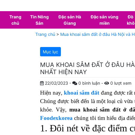
Trang
Tin Nông
Đặc sản Hà
Đặc sản vùng
Đồ
chủ
Sản
Giang
miền
khô
Trang chủ
>
Mua khoai sâm đất ở đâu Hà Nội và H