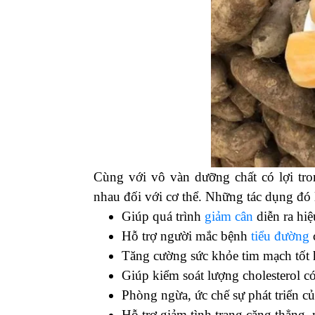
Saponin
Polysaccharides
Fructooligosaccharides
Axit béo
….