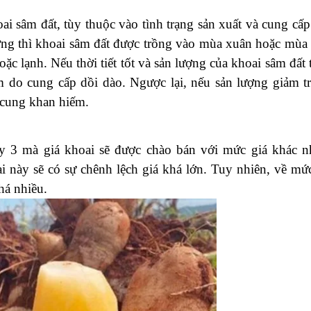
c ta. Chính vì điều này khiến cho giá khoai sâm đất tại
o với các khu vực khác.
rất lớn đến sản lượng cũng như chất lượng của khoai sâm.
 sẽ làm cho mùa vụ của khoai sâm đất bị ảnh hưởng rất n
rất nhiều. Sản lượng lúc này sẽ giảm, điều này khiến cho
ợc lại, nếu điều kiện khí hậu ủng hộ, khi này khoai sâm đấ
cao. Điều này khiến cho giá khoai sâm đất sẽ thấp hơn so
i sâm đất, tùy thuộc vào tình trạng sản xuất và cung cấp
ng thì khoai sâm đất được trồng vào mùa xuân hoặc mùa 
ặc lạnh. Nếu thời tiết tốt và sản lượng của khoai sâm đất 
ảm do cung cấp dồi dào. Ngược lại, nếu sản lượng giảm t
 cung khan hiếm.