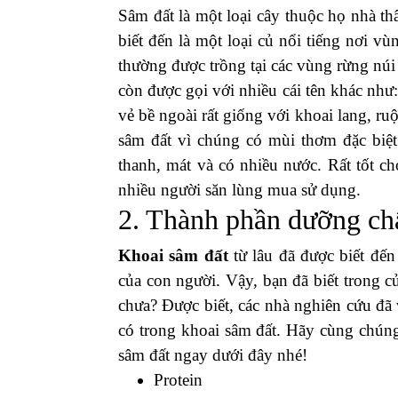
Mục lục
MUA KHOAI SÂM ĐẤT Ở ĐÂU HÀ
NHẤT HIỆN NAY
22/02/2023
-
0
bình luận
-
0
lượt xem
Hiện nay,
khoai sâm đất
đang được rất 
Chúng được biết đến là một loại củ vừa
khỏe. Vậy,
mua khoai sâm đất ở đâ
Foodexkorea
chúng tôi tìm hiểu địa điể
1. Đôi nét về đặc điểm c
Sâm đất là một loại cây thuộc họ nhà th
biết đến là một loại củ nổi tiếng nơi 
thường được trồng tại các vùng rừng núi 
còn được gọi với nhiều cái tên khác nh
vẻ bề ngoài rất giống với khoai lang, ru