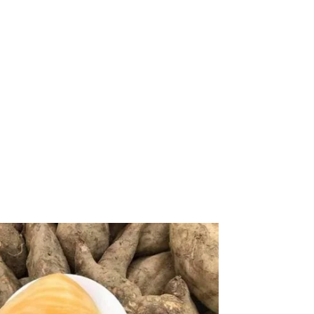
 rất giống với nhân sâm. Sâm đất được biết đến với vị 
ho sức khỏe con người, vì thế mà cứ đến mùa sâm sẽ được
t có trong củ sâm đất
là loại củ có rất nhiều công dụng tuyệt vời đối với sức 
 củ sâm đất có chứa những hàm lượng
dưỡng chất
tuyệt vời
 vô cùng ngạc nhiên khi nghiên cứu về hàm lượng dưỡng 
 tôi điểm danh về các dưỡng chất vô cùng có lợi có tron