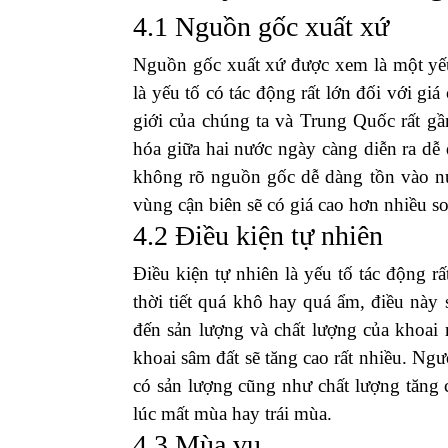
3. Giá khoai sâm đất hiệ
Hiện nay,
giá khoai sâm đất hiện nay
nhưng có chỗ sẽ thấp. Giá khoai sâm đấ
lượng sản phẩm, thời điểm vàng thu ho
thường dao động từ
50.000 đến 80.000
nhiều tại các vùng trồng lớn như Ngh
Kon Tum. Nếu sản phẩm được chăm sóc v
đó, giá cũng có thể dao động theo thời đi
4. Các yếu tố ảnh hưởng
4.1 Nguồn gốc xuất xứ
Nguồn gốc xuất xứ được xem là một yế
là yếu tố có tác động rất lớn đối với gi
giới của chúng ta và Trung Quốc rất g
hóa giữa hai nước ngày càng diễn ra dễ