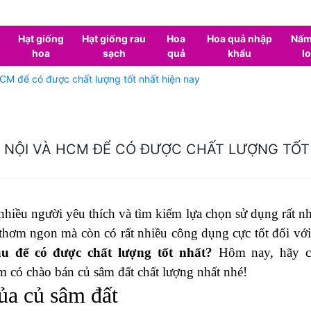
Hạt giống
Hạt giống rau
Hoa
Hoa quả nhập
Nấm
hoa
sạch
quả
khẩu
lo
CM để có được chất lượng tốt nhất hiện nay