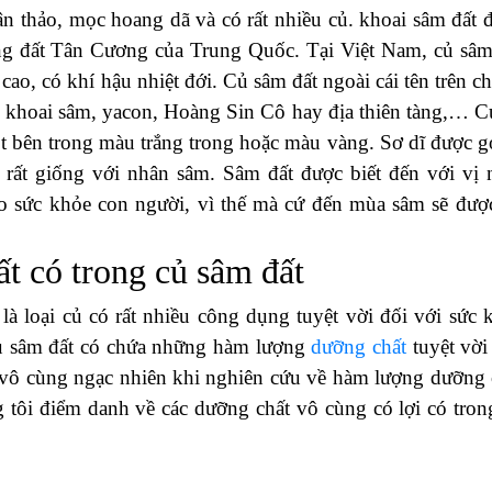
 NỘI VÀ HCM ĐỂ CÓ ĐƯỢC CHẤT LƯỢNG TỐT
nhiều người yêu thích và tìm kiếm lựa chọn sử dụng rất nh
 thơm ngon mà còn có rất nhiều công dụng cực tốt đối với
u để có được chất lượng tốt nhất?
Hôm nay, hãy c
m có chào bán củ sâm đất chất lượng nhất nhé!
ủa củ sâm đất
ân thảo, mọc hoang dã và có rất nhiều củ. khoai sâm đất 
vùng đất Tân Cương của Trung Quốc. Tại Việt Nam, củ sâm
cao, có khí hậu nhiệt đới. Củ sâm đất ngoài cái tên trên c
ư: khoai sâm, yacon, Hoàng Sin Cô hay địa thiên tàng,… C
ột bên trong màu trắng trong hoặc màu vàng. Sơ dĩ được gọ