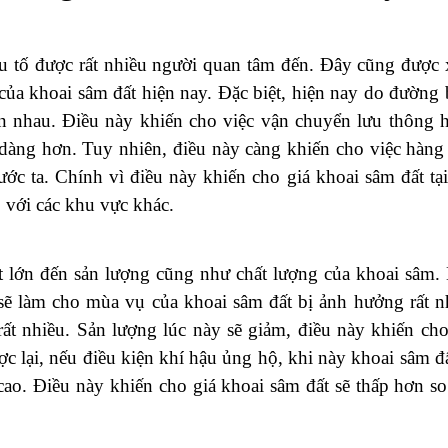
n nay
được chào bán với rất nhiều mức khác nhau. Có chỗ sẽ
t hiện tại phụ thuộc vào nhiều yếu tố như vùng trồng, 
ạch và thị trường tiêu thụ. Tuy nhiên,
giá khoai sâm
 đồng/kg
. Thông thường loại khoai này sẽ được chào bán
ệ An, Hà Tĩnh, Thanh Hóa, Quảng Bình, Quảng Trị, Gia 
à chất lượng tốt hơn thì
giá khoai
có thể cao hơn. Bên 
ểm và nhu cầu tiêu thụ trên thị trường.
 đến giá khoai sâm đất hiện nay
u tố được rất nhiều người quan tâm đến. Đây cũng được
á của khoai sâm đất hiện nay. Đặc biệt, hiện nay do đường 
ần nhau. Điều này khiến cho việc vận chuyển lưu thông 
 dàng hơn. Tuy nhiên, điều này càng khiến cho việc hàng