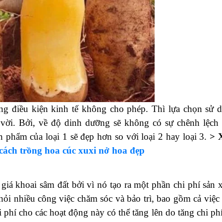
ay 3 mà giá khoai sẽ được chào bán với mức giá khác n
i này sẽ có sự chênh lệch giá khá lớn. Tuy nhiên, về mứ
há nhiều.