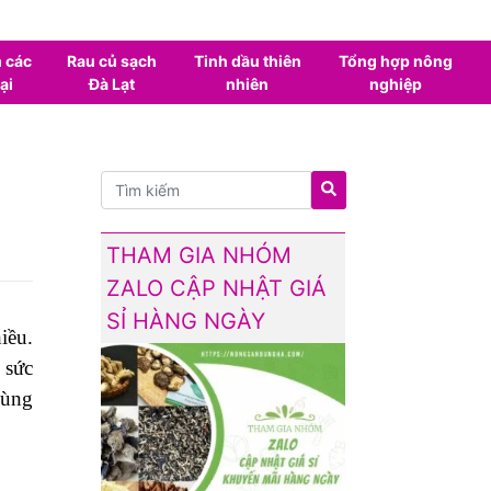
 các
Rau củ sạch
Tinh dầu thiên
Tổng hợp nông
ại
Đà Lạt
nhiên
nghiệp