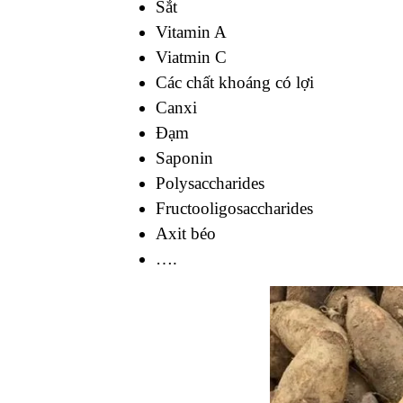
sâm đất vì chúng có mùi thơm đặc biệt
thanh, mát và có nhiều nước. Rất tốt c
nhiều người săn lùng mua sử dụng.
2. Thành phần dưỡng chấ
Khoai sâm đất
từ lâu đã được biết đến 
của con người. Vậy, bạn đã biết trong
chưa? Được biết, các nhà nghiên cứu đã
có trong khoai sâm đất. Hãy cùng chúng
sâm đất ngay dưới đây nhé!
Protein
Sắt
Vitamin A
Viatmin C
Các chất khoáng có lợi
Canxi
Đạm