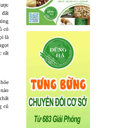
THAM GIA NHÓM
ZALO CẬP NHẬT GIÁ
SỈ HÀNG NGÀY
iều.
 sức
ùng
được
 đất
húng
ủ có
i là