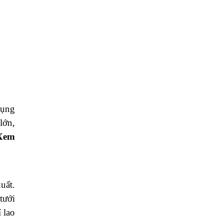
hau.
c độ