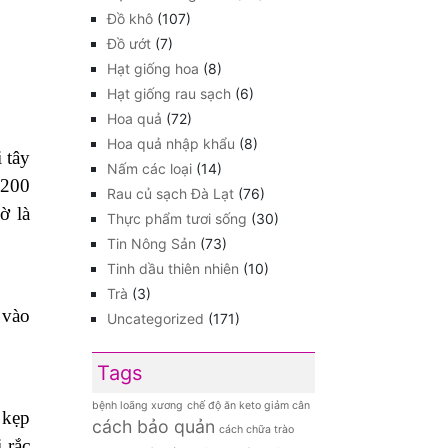
Đồ khô
(107)
Đồ ướt
(7)
Hạt giống hoa
(8)
Hạt giống rau sạch
(6)
Hoa quả
(72)
Hoa quả nhập khẩu
(8)
 tây
Nấm các loại
(14)
 200
Rau củ sạch Đà Lạt
(76)
ờ là
Thực phẩm tươi sống
(30)
Tin Nông Sản
(73)
Tinh dầu thiên nhiên
(10)
Trà
(3)
 vào
Uncategorized
(171)
Tags
bệnh loãng xương
chế độ ăn keto giảm cân
 kẹp
cách bảo quản
cách chữa trào
 rắc