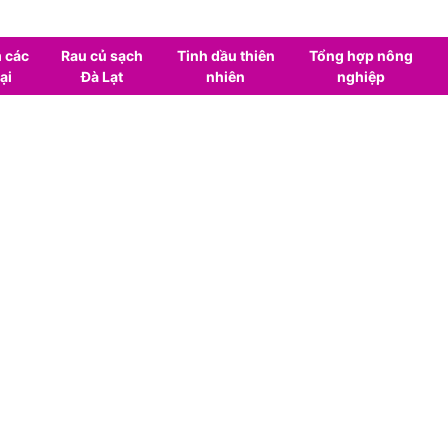
 các
Rau củ sạch
Tinh dầu thiên
Tổng hợp nông
ại
Đà Lạt
nhiên
nghiệp