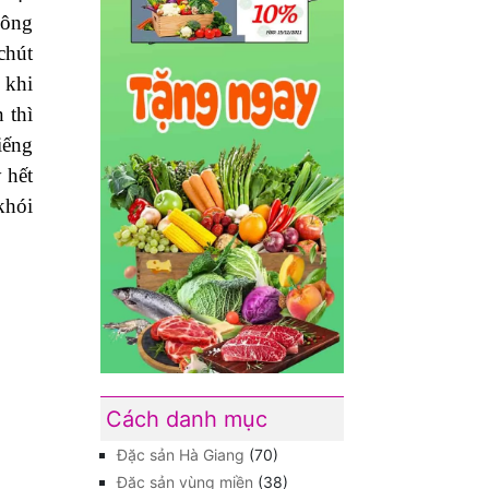
hông
chút
 khi
 thì
iếng
 hết
khói
Cách danh mục
Đặc sản Hà Giang
(70)
Đặc sản vùng miền
(38)