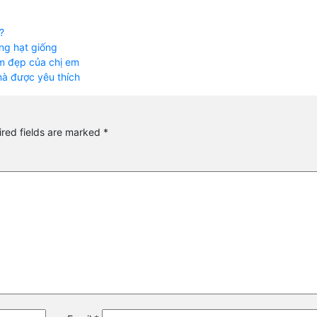
?
ng hạt giống
làm đẹp của chị em
 mà được yêu thích
red fields are marked
*