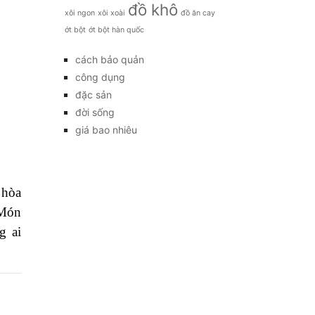
đồ khô
xôi ngon
xôi xoài
đồ ăn cay
ớt bột
ớt bột hàn quốc
cách bảo quản
công dụng
đặc sản
đời sống
giá bao nhiêu
 hòa
 Món
g ai