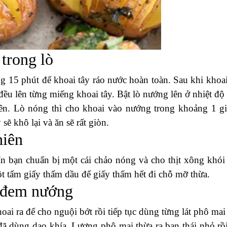
trong lò
g 15 phút để khoai tây ráo nước hoàn toàn. Sau khi khoai
đều lên từng miếng khoai tây. Bật lò nướng lên ở nhiệt độ
ên. Lò nóng thì cho khoai vào nướng trong khoảng 1 gi
sẽ khô lại và ăn sẽ rất giòn.
hiên
ín bạn chuẩn bị một cái chảo nóng và cho thịt xông khói
ột tấm giấy thấm dầu để giấy thấm hết đi chỗ mỡ thừa.
c đem nướng
oai ra để cho nguội bớt rồi tiếp tục dùng từng lát phô mai
đã dùng dao khía. Lượng phô mai thừa ra bạn thái nhỏ rồi