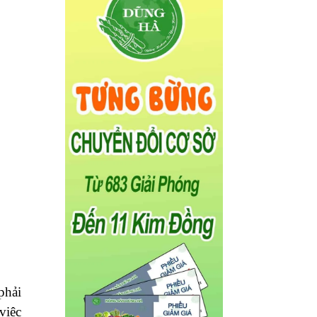
phải
việc