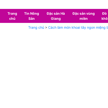
Trang
Tin Nông
Đặc sản Hà
Đặc sản vùng
Đồ
chủ
Sản
Giang
miền
khô
Trang chủ
>
Cách làm món khoai tây ngon miệng 