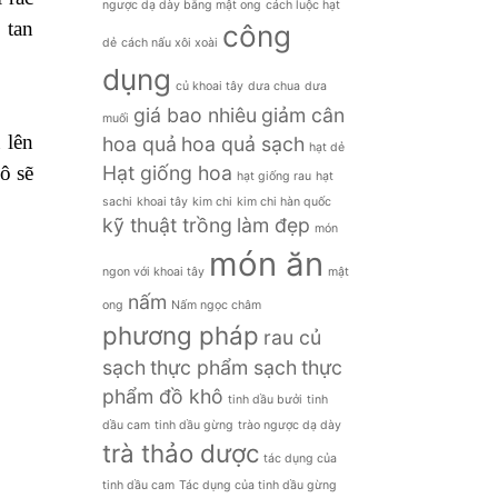
ngược dạ dày bằng mật ong
cách luộc hạt
 tan
công
dẻ
cách nấu xôi xoài
dụng
củ khoai tây
dưa chua
dưa
giá bao nhiêu
giảm cân
muối
 lên
hoa quả
hoa quả sạch
hạt dẻ
Hạt giống hoa
ô sẽ
hạt giống rau
hạt
sachi
khoai tây
kim chi
kim chi hàn quốc
kỹ thuật trồng
làm đẹp
món
món ăn
ngon với khoai tây
mật
nấm
ong
Nấm ngọc châm
phương pháp
rau củ
sạch
thực phẩm sạch
thực
phẩm đồ khô
tinh dầu bưởi
tinh
dầu cam
tinh dầu gừng
trào ngược dạ dày
trà thảo dược
tác dụng của
tinh dầu cam
Tác dụng của tinh dầu gừng