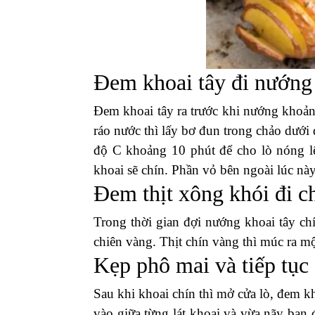
Đem khoai tây đi nướng 
Đem khoai tây ra trước khi nướng khoản
ráo nước thì lấy bơ đun trong chảo dưới 
độ C khoảng 10 phút để cho lò nóng l
khoai sẽ chín. Phần vỏ bên ngoài lúc này 
Đem thịt xông khói đi c
Trong thời gian đợi nướng khoai tây ch
chiên vàng. Thịt chín vàng thì múc ra m
Kẹp phô mai và tiếp tụ
Sau khi khoai chín thì mở cửa lò, đem kh
vào giữa từng lát khoai và vừa nãy bạn 