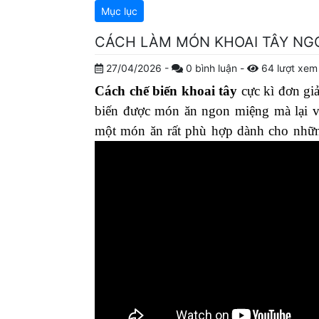
Mục lục
CÁCH LÀM MÓN KHOAI TÂY NG
27/04/2026
-
0
bình luận
-
64
lượt xem
Cách chế biến khoai tây
cực kì đơn giả
biến được món ăn ngon miệng mà lại vừ
một món ăn rất phù hợp dành cho nhữn