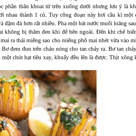
ọc phần thân khoai từ trên xuống dưới nhưng lưu ý là k
với nhau thành 1 củ. Tuy công đoạn này hơi cầu kì một 
à đậm đà hơn rất nhiều. Pha một bát nước muối loãng sau
i không bị thâm đen khi để bên ngoài. Đến khi chế biến
 mai ra thái miếng sao cho miếng phô mai nhét vừa vào m
 Bơ đem đun trên chảo nóng cho tan chảy ra. Bơ tan chảy
 một chút hạt tiêu xay, khuấy đều lên là được. Thịt xông 