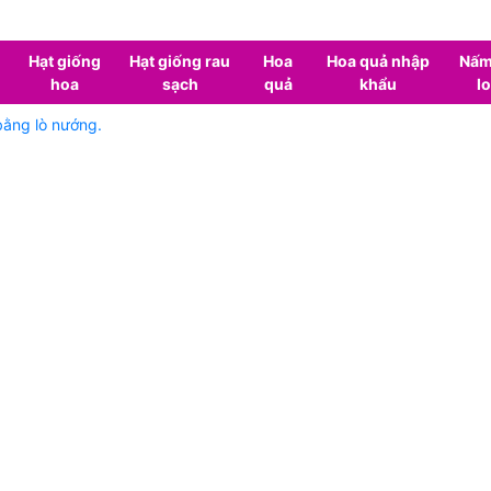
Hạt giống
Hạt giống rau
Hoa
Hoa quả nhập
Nấm
hoa
sạch
quả
khẩu
lo
bằng lò nướng.