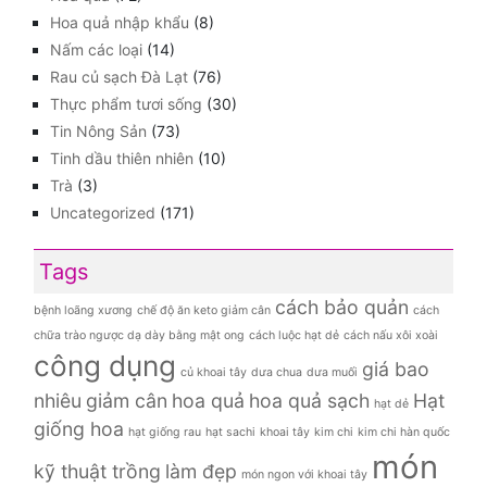
Hoa quả nhập khẩu
(8)
Nấm các loại
(14)
Rau củ sạch Đà Lạt
(76)
Thực phẩm tươi sống
(30)
Tin Nông Sản
(73)
Tinh dầu thiên nhiên
(10)
Trà
(3)
Uncategorized
(171)
Tags
cách bảo quản
bệnh loãng xương
chế độ ăn keto giảm cân
cách
chữa trào ngược dạ dày bằng mật ong
cách luộc hạt dẻ
cách nấu xôi xoài
công dụng
giá bao
củ khoai tây
dưa chua
dưa muối
nhiêu
giảm cân
hoa quả
hoa quả sạch
Hạt
hạt dẻ
giống hoa
hạt giống rau
hạt sachi
khoai tây
kim chi
kim chi hàn quốc
món
kỹ thuật trồng
làm đẹp
món ngon với khoai tây