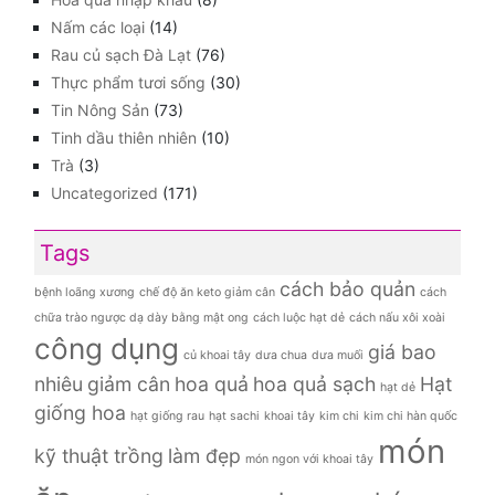
Nấm các loại
(14)
Rau củ sạch Đà Lạt
(76)
Thực phẩm tươi sống
(30)
Tin Nông Sản
(73)
Tinh dầu thiên nhiên
(10)
Trà
(3)
Uncategorized
(171)
Tags
cách bảo quản
bệnh loãng xương
chế độ ăn keto giảm cân
cách
chữa trào ngược dạ dày bằng mật ong
cách luộc hạt dẻ
cách nấu xôi xoài
công dụng
giá bao
củ khoai tây
dưa chua
dưa muối
nhiêu
giảm cân
hoa quả
hoa quả sạch
Hạt
hạt dẻ
giống hoa
hạt giống rau
hạt sachi
khoai tây
kim chi
kim chi hàn quốc
món
kỹ thuật trồng
làm đẹp
món ngon với khoai tây