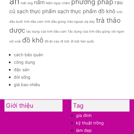
ăn
phương pháp
nấm
rau
mật ong
Nấm ngọc châm
củ sạch
thực phẩm sạch
thực phẩm đồ khô
tinh
trà thảo
dầu bưởi
tinh dầu cam
tinh dầu gừng
trào ngược dạ dày
dược
tác dụng của tinh dầu cam
Tác dụng của tinh dầu gừng
xôi ngon
đồ khô
xôi xoài
đồ ăn cay
ớt bột
ớt bột hàn quốc
cách bảo quản
công dụng
đặc sản
đời sống
giá bao nhiêu
Giới thiệu
Tag
gia đình
kỹ thuật trồng
làm đẹp