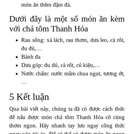
món ăn thêm đậm đà.
Dưới đây là một số món ăn kèm
với chả tôm Thanh Hóa
Rau sống: xà lách, rau thơm, dưa leo, cà rốt,
đu đủ,…
Bánh đa
Dưa góp: đu đủ, cà rốt, củ kiệu,…
Nước chấm: nước mắm chua ngọt, tương ớt,
…
5 Kết luận
Qua bài viết này, chúng ta đã có được cách thức
để nấu được món chả tôm Thanh Hóa cô cùng
thơm ngon. Hãy nhanh tay lưu ngay công thức
ngay vào túi áo. Để có thể có được món ăn ngon