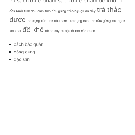
củ sạch
thực phẩm sạch
thực phẩm đồ khô
tinh
trà thảo
dầu bưởi
tinh dầu cam
tinh dầu gừng
trào ngược dạ dày
dược
tác dụng của tinh dầu cam
Tác dụng của tinh dầu gừng
xôi ngon
đồ khô
xôi xoài
đồ ăn cay
ớt bột
ớt bột hàn quốc
cách bảo quản
công dụng
đặc sản
đời sống
giá bao nhiêu
Giới thiệu
Tag
gia đình
kỹ thuật trồng
làm đẹp
mẹo vặt