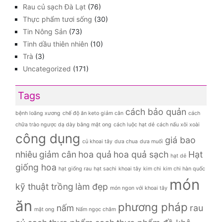
Rau củ sạch Đà Lạt
(76)
Thực phẩm tươi sống
(30)
Tin Nông Sản
(73)
Tinh dầu thiên nhiên
(10)
Trà
(3)
Uncategorized
(171)
Tags
cách bảo quản
bệnh loãng xương
chế độ ăn keto giảm cân
cách
chữa trào ngược dạ dày bằng mật ong
cách luộc hạt dẻ
cách nấu xôi xoài
công dụng
giá bao
củ khoai tây
dưa chua
dưa muối
nhiêu
giảm cân
hoa quả
hoa quả sạch
Hạt
hạt dẻ
giống hoa
hạt giống rau
hạt sachi
khoai tây
kim chi
kim chi hàn quốc
món
kỹ thuật trồng
làm đẹp
món ngon với khoai tây
ăn
phương pháp
nấm
rau
mật ong
Nấm ngọc châm