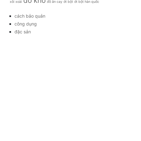
đồ khô
xôi xoài
đồ ăn cay
ớt bột
ớt bột hàn quốc
cách bảo quản
công dụng
đặc sản
đời sống
giá bao nhiêu
Giới thiệu
Tag
gia đình
kỹ thuật trồng
làm đẹp
mẹo vặt
món ăn
Tag
Kết nối với chúng
tôi
mua bán