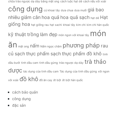
chữa trào ngược dạ dày bằng mật ong
cách luộc hạt dẻ
cách nấu xôi xoài
công dụng
giá bao
củ khoai tây
dưa chua
dưa muối
nhiêu
giảm cân
hoa quả
hoa quả sạch
Hạt
hạt dẻ
giống hoa
hạt giống rau
hạt sachi
khoai tây
kim chi
kim chi hàn quốc
món
kỹ thuật trồng
làm đẹp
món ngon với khoai tây
ăn
phương pháp
nấm
rau
mật ong
Nấm ngọc châm
củ sạch
thực phẩm sạch
thực phẩm đồ khô
tinh
trà thảo
dầu bưởi
tinh dầu cam
tinh dầu gừng
trào ngược dạ dày
dược
tác dụng của tinh dầu cam
Tác dụng của tinh dầu gừng
xôi ngon
đồ khô
xôi xoài
đồ ăn cay
ớt bột
ớt bột hàn quốc
cách bảo quản
công dụng
đặc sản
đời sống