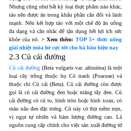
Nhưng cũng như bất kỳ loại thực phẩm nào khác,
táo nên được ăn trong khẩu phần cân đối và lành
mạnh.
Nên kết hợp táo với một chế độ ăn uống
đa dạng và cân nhắc để tận dụng hết lợi ích sức
khỏe của nó.
> Xem thêm:
TOP 5+ thức uống
giải nhiệt mùa hè cực tốt cho bà bầu hiện nay
2.3 Củ cải đường
Củ cải đường
(Beta vulgaris var. altissima) là một
loại cây trồng thuộc họ Cỏ tranh (Poaceae) và
thuộc chi Củ cải (Beta).
Củ cải đường còn được
gọi là củ cải đường đen hoặc măng tây đen.
Củ
cải đường có củ to, hình tròn hoặc hình xoan, có
màu nâu đen đặc trưng.
Củ này có thịt mềm mịn,
vị ngọt tự nhiên và hàm lượng đường cao.
Là
nguồn cung cấp chính cho việc sản xuất đường từ