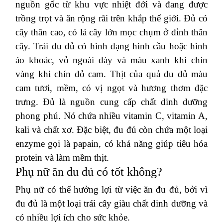
nguồn gốc từ khu vực nhiệt đới và đang được
trồng trọt và ăn rộng rãi trên khắp thế giới.
Đủ có
cây thân cao, có lá cây lớn mọc chụm ở đỉnh thân
cây.
Trái đu đủ có hình dạng hình cầu hoặc hình
áo khoác, vỏ ngoài dày và màu xanh khi chín
vàng khi chín đỏ cam.
Thịt của quả đu đủ màu
cam tươi, mềm, có vị ngọt và hương thơm đặc
trưng.
Đủ là nguồn cung cấp chất dinh dưỡng
phong phú.
Nó chứa nhiều vitamin C, vitamin A,
kali và chất xơ.
Đặc biệt, đu đủ còn chứa một loại
enzyme gọi là papain, có khả năng giúp tiêu hóa
protein và làm mềm thịt.
Phụ nữ ăn đu đủ có tốt không?
Phụ nữ có thể hưởng lợi từ việc ăn đu đủ, bởi vì
đu đủ là một loại trái cây giàu chất dinh dưỡng và
có nhiều lợi ích cho sức khỏe.