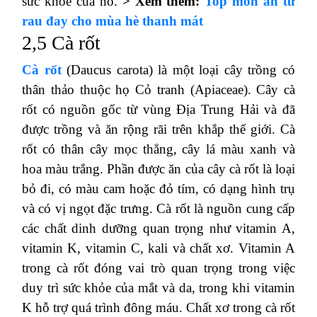
sức khỏe của nó.
> Xem thêm:
Top món ăn từ
rau đay cho mùa hè thanh mát
2,5 Cà rốt
Cà rốt
(Daucus carota) là một loại cây trồng có
thân thảo thuộc họ Cỏ tranh (Apiaceae).
Cây cà
rốt có nguồn gốc từ vùng Địa Trung Hải và đã
được trồng và ăn rộng rãi trên khắp thế giới.
Cà
rốt có thân cây mọc thẳng, cây lá màu xanh và
hoa màu trắng.
Phần được ăn của cây cà rốt là loại
bỏ đi, có màu cam hoặc đỏ tím, có dạng hình trụ
và có vị ngọt đặc trưng.
Cà rốt là nguồn cung cấp
các chất dinh dưỡng quan trọng như vitamin A,
vitamin K, vitamin C, kali và chất xơ.
Vitamin A
trong cà rốt đóng vai trò quan trọng trong việc
duy trì sức khỏe của mắt và da, trong khi vitamin
K hỗ trợ quá trình đông máu.
Chất xơ trong cà rốt