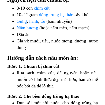
8-10 con
chim cút
10- 12gram
đông trùng hạ thảo
sấy khô
Gừng
,
hành
,
tỏi
(băm nhuyễn)
Nấm hương
(hoặc nấm mèo, nấm mạch)
Dầu ăn
Gia vị: muối, tiêu, nước tương, đường, nước
dùng
Hướng dẫn cách nấu món ăn:
Bước 1: Chuẩn bị chim cút
Rửa sạch chim cút, để nguyên hoặc nếu
muốn có hình thức đẹp mắt hơn, bạn có thể
bóc bớt da để lộ thịt.
Bước 2: Chế biến đông trùng hạ thảo
Đun sôi một nồi nước, cho đông trùng hạ