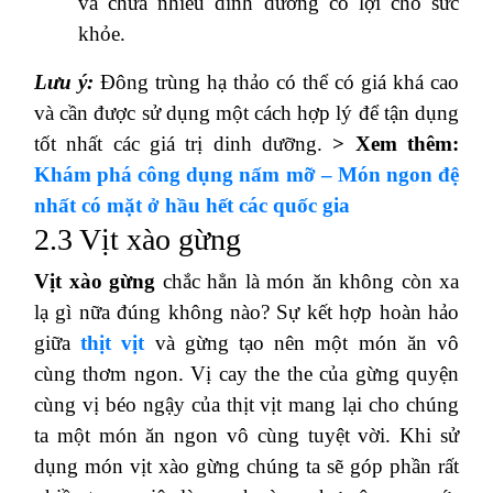
và chứa nhiều dinh dưỡng có lợi cho sức
khỏe.
Lưu ý:
Đông trùng hạ thảo có thể có giá khá cao
và cần được sử dụng một cách hợp lý để tận dụng
tốt nhất các giá trị dinh dưỡng.
> Xem thêm:
Khám phá công dụng nấm mỡ – Món ngon đệ
nhất có mặt ở hầu hết các quốc gia
2.3 Vịt xào gừng
Vịt xào gừng
chắc hẳn là món ăn không còn xa
lạ gì nữa đúng không nào? Sự kết hợp hoàn hảo
giữa
thịt vịt
và gừng tạo nên một món ăn vô
cùng thơm ngon. Vị cay the the của gừng quyện
cùng vị béo ngậy của thịt vịt mang lại cho chúng
ta một món ăn ngon vô cùng tuyệt vời. Khi sử
dụng món vịt xào gừng chúng ta sẽ góp phần rất