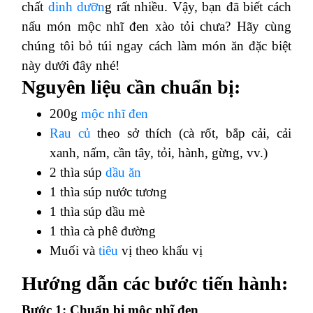
chất
dinh dưỡn
g rất nhiều. Vậy, bạn đã biết cách
nấu món mộc nhĩ đen xào tỏi chưa? Hãy cùng
chúng tôi bỏ túi ngay cách làm món ăn đặc biệt
này dưới đây nhé!
Nguyên liệu cần chuẩn bị:
200g
mộc nhĩ đen
Rau củ
theo sở thích (cà rốt, bắp cải, cải
xanh, nấm, cần tây, tỏi, hành, gừng, vv.)
2 thìa súp
dầu ăn
1 thìa súp nước tương
1 thìa súp dầu mè
1 thìa cà phê đường
Muối và
tiêu
vị theo khẩu vị
Hướng dẫn các bước tiến hành:
Bước 1: Chuẩn bị mộc nhĩ đen