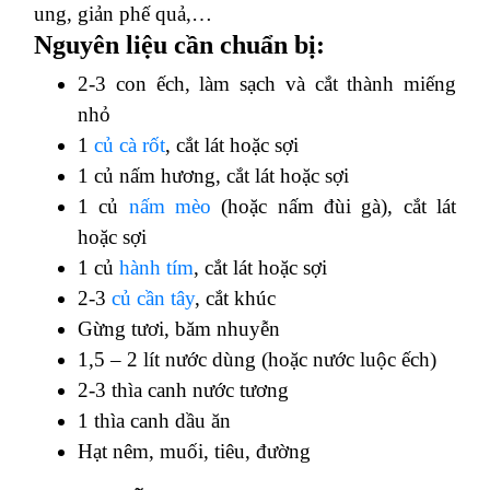
ung, giản phế quả,…
Nguyên liệu cần chuẩn bị:
2-3 con ếch, làm sạch và cắt thành miếng
nhỏ
1
củ cà rốt
, cắt lát hoặc sợi
1 củ nấm hương, cắt lát hoặc sợi
1 củ
nấm mèo
(hoặc nấm đùi gà), cắt lát
hoặc sợi
1 củ
hành tím
, cắt lát hoặc sợi
2-3
củ cần tây
, cắt khúc
Gừng tươi, băm nhuyễn
1,5 – 2 lít nước dùng (hoặc nước luộc ếch)
2-3 thìa canh nước tương
1 thìa canh dầu ăn
Hạt nêm, muối, tiêu, đường