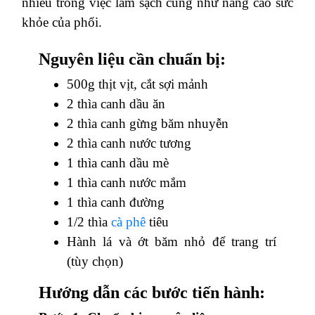
nhiều trong việc làm sạch cùng như nâng cao sức
khỏe của phổi.
Nguyên liệu cần chuẩn bị:
500g thịt vịt, cắt sợi mảnh
2 thìa canh dầu ăn
2 thìa canh gừng băm nhuyễn
2 thìa canh nước tương
1 thìa canh dầu mè
1 thìa canh nước mắm
1 thìa canh đường
1/2 thìa
cà phê
tiêu
Hành lá và ớt băm nhỏ để trang trí
(tùy chọn)
Hướng dẫn các bước tiến hành: