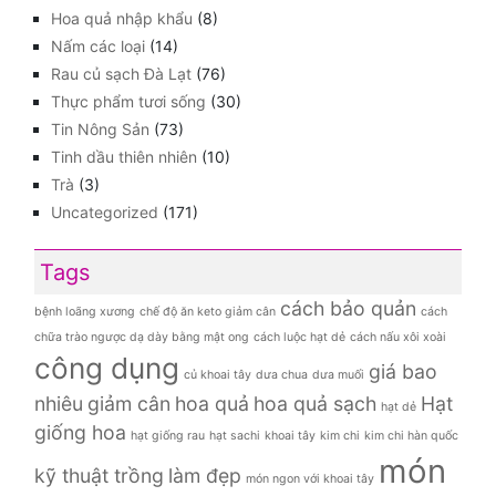
Hoa quả nhập khẩu
(8)
Nấm các loại
(14)
Rau củ sạch Đà Lạt
(76)
Thực phẩm tươi sống
(30)
Tin Nông Sản
(73)
Tinh dầu thiên nhiên
(10)
Trà
(3)
Uncategorized
(171)
Tags
cách bảo quản
bệnh loãng xương
chế độ ăn keto giảm cân
cách
chữa trào ngược dạ dày bằng mật ong
cách luộc hạt dẻ
cách nấu xôi xoài
công dụng
giá bao
củ khoai tây
dưa chua
dưa muối
nhiêu
giảm cân
hoa quả
hoa quả sạch
Hạt
hạt dẻ
giống hoa
hạt giống rau
hạt sachi
khoai tây
kim chi
kim chi hàn quốc
món
kỹ thuật trồng
làm đẹp
món ngon với khoai tây