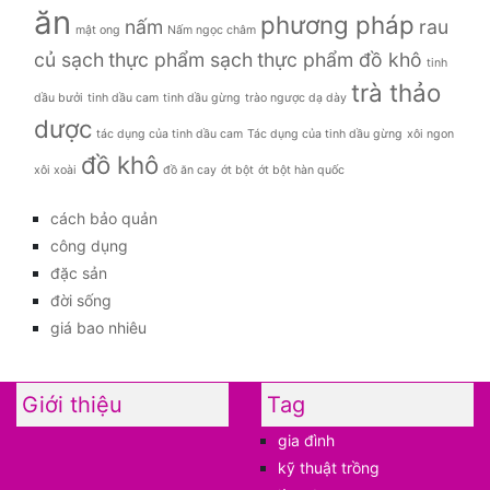
ăn
phương pháp
nấm
rau
mật ong
Nấm ngọc châm
củ sạch
thực phẩm sạch
thực phẩm đồ khô
tinh
trà thảo
dầu bưởi
tinh dầu cam
tinh dầu gừng
trào ngược dạ dày
dược
tác dụng của tinh dầu cam
Tác dụng của tinh dầu gừng
xôi ngon
đồ khô
xôi xoài
đồ ăn cay
ớt bột
ớt bột hàn quốc
cách bảo quản
công dụng
đặc sản
đời sống
giá bao nhiêu
Giới thiệu
Tag
gia đình
kỹ thuật trồng