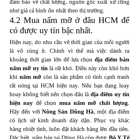
đảm bảo về chất lượng, nguồn gốc xuất xứ cũng
như giá cả bình ổn nhất theo thị trường.
4.2 Mua nấm mỡ ở đâu HCM để
có được uy tín bậc nhất.
Hiện nay, do nhu cầu về thời gian của mỗi người
là vô cùng ít. Chính vì thế mà việc dành ra
khoảng thời gian lớn để lựa chọn
địa điểm bán
nấm mỡ uy tín
là rất khó. Điều này còn khó hơn
khi
nấm mỡ
còn là sản phẩm có tính cạnh tranh
rất nóng tại HCM hiện nay. Nếu bạn đang loay
hoay không biết nên chọn đâu là
địa điểm uy tín
hiện nay
để chọn
mua nấm mỡ chất lượng
.
Hãy đến với
Nông Sản Dũng Hà
, một địa điểm
có lịch sử kinh doanh dày dặn. Phục vụ khác
hàng nhiệt tình, luôn đặt khách hàng lên đầu tiên.
Đặc biệt, nấm bán tại Dũng Hà còn được
Bộ Y Tế