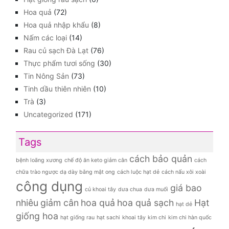
Hoa quả
(72)
Hoa quả nhập khẩu
(8)
Nấm các loại
(14)
Rau củ sạch Đà Lạt
(76)
Thực phẩm tươi sống
(30)
Tin Nông Sản
(73)
Tinh dầu thiên nhiên
(10)
Trà
(3)
Uncategorized
(171)
Tags
cách bảo quản
bệnh loãng xương
chế độ ăn keto giảm cân
cách
chữa trào ngược dạ dày bằng mật ong
cách luộc hạt dẻ
cách nấu xôi xoài
công dụng
giá bao
củ khoai tây
dưa chua
dưa muối
nhiêu
giảm cân
hoa quả
hoa quả sạch
Hạt
hạt dẻ
giống hoa
hạt giống rau
hạt sachi
khoai tây
kim chi
kim chi hàn quốc