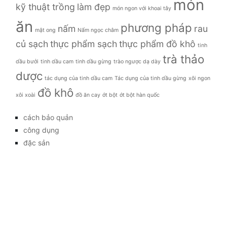
món
kỹ thuật trồng
làm đẹp
món ngon với khoai tây
ăn
phương pháp
nấm
rau
mật ong
Nấm ngọc châm
củ sạch
thực phẩm sạch
thực phẩm đồ khô
tinh
trà thảo
dầu bưởi
tinh dầu cam
tinh dầu gừng
trào ngược dạ dày
dược
tác dụng của tinh dầu cam
Tác dụng của tinh dầu gừng
xôi ngon
đồ khô
xôi xoài
đồ ăn cay
ớt bột
ớt bột hàn quốc
cách bảo quản
công dụng
đặc sản
đời sống
giá bao nhiêu
Giới thiệu
Tag
gia đình