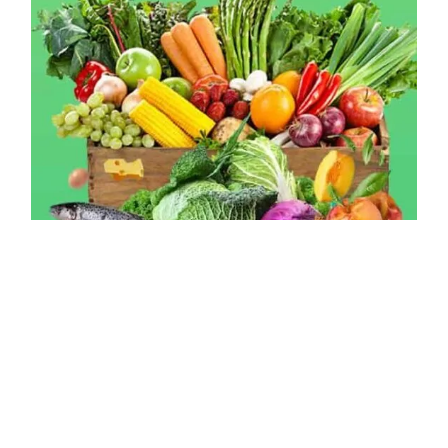
Cách danh mục
Đặc sản Hà Giang
(70)
Đặc sản vùng miền
(38)