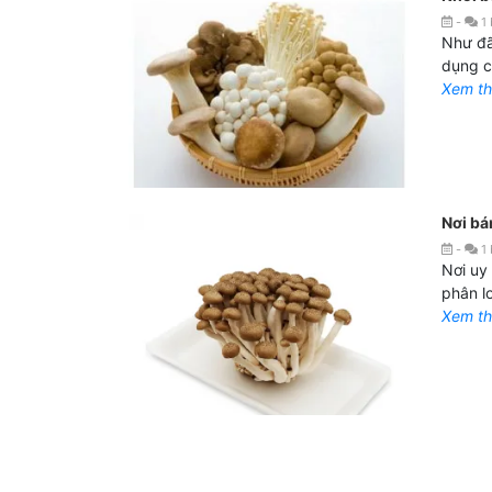
-
1
Như đã
dụng c
Xem t
Nơi bá
-
1
Nơi uy 
phân l
Xem t