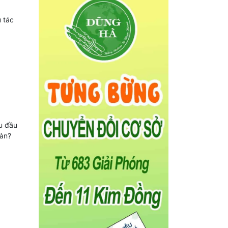
 tác
au đầu
oàn?