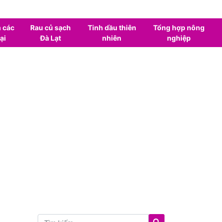
 các
Rau củ sạch
Tinh dầu thiên
Tổng hợp nông
ại
Đà Lạt
nhiên
nghiệp