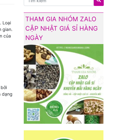
THAM GIA NHÓM ZALO
. Loại
CẬP NHẬT GIÁ SỈ HÀNG
 gian.
ớn của
NGÀY
 bởi
a dạng