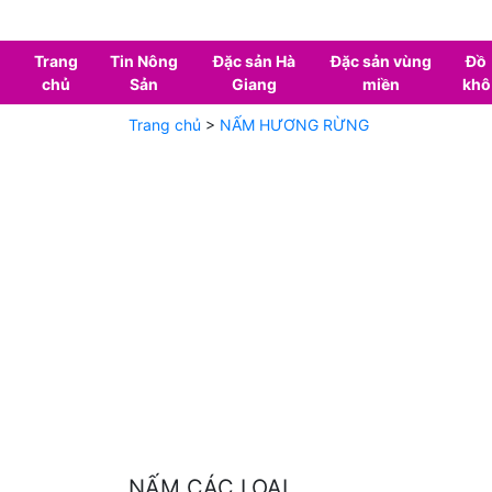
Trang
Tin Nông
Đặc sản Hà
Đặc sản vùng
Đồ
chủ
Sản
Giang
miền
khô
Trang chủ
>
NẤM HƯƠNG RỪNG
NẤM CÁC LOẠI