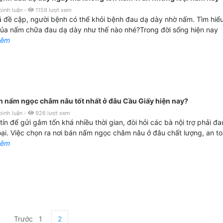
bình luận
-
1159
lượt xem
 đề cập, người bệnh có thể khỏi bệnh đau dạ dày nhờ nấm. Tìm hiểu
ủa nấm chữa đau dạ dày như thế nào nhé?Trong đời sống hiện nay
hêm
n nấm ngọc châm nâu tốt nhất ở đâu Cầu Giấy hiện nay?
bình luận
-
926
lượt xem
tín để gửi gắm tốn khá nhiều thời gian, đòi hỏi các bà nội trợ phải đ
oại. Việc chọn ra nơi bán nấm ngọc châm nâu ở đâu chất lượng, an t
hêm
Trước
1
2