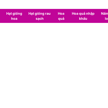
Hạt giống
Hạt giống rau
Hoa
Hoa quả nhập
Nấm
hoa
sạch
quả
khẩu
lo