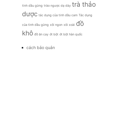
trà thảo
tinh dầu gừng
trào ngược dạ dày
dược
tác dụng của tinh dầu cam
Tác dụng
đồ
của tinh dầu gừng
xôi ngon
xôi xoài
khô
đồ ăn cay
ớt bột
ớt bột hàn quốc
cách bảo quản
công dụng
đặc sản
đời sống
giá bao nhiêu
Kết nối với chúng tôi