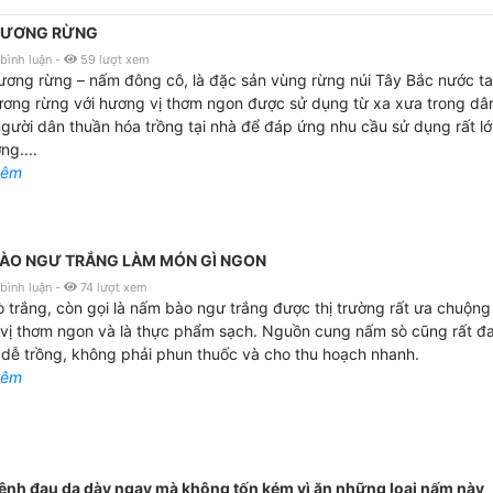
HƯƠNG RỪNG
bình luận
-
59
lượt xem
ơng rừng – nấm đông cô, là đặc sản vùng rừng núi Tây Bắc nước ta
ơng rừng với hương vị thơm ngon được sử dụng từ xa xưa trong dân
gười dân thuần hóa trồng tại nhà để đáp ứng nhu cầu sử dụng rất l
ng....
hêm
ÀO NGƯ TRẮNG LÀM MÓN GÌ NGON
bình luận
-
74
lượt xem
 trắng, còn gọi là nấm bào ngư trắng được thị trường rất ưa chuộng
vị thơm ngon và là thực phẩm sạch. Nguồn cung nấm sò cũng rất đ
 dễ trồng, không phải phun thuốc và cho thu hoạch nhanh.
hêm
ệnh đau dạ dày ngay mà không tốn kém vì ăn những loại nấm này