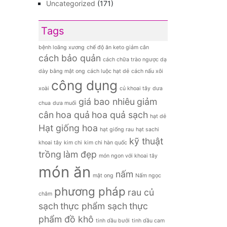
Uncategorized
(171)
Tags
bệnh loãng xương
chế độ ăn keto giảm cân
cách bảo quản
cách chữa trào ngược dạ
dày bằng mật ong
cách luộc hạt dẻ
cách nấu xôi
công dụng
xoài
củ khoai tây
dưa
giá bao nhiêu
giảm
chua
dưa muối
cân
hoa quả
hoa quả sạch
hạt dẻ
Hạt giống hoa
hạt giống rau
hạt sachi
kỹ thuật
khoai tây
kim chi
kim chi hàn quốc
trồng
làm đẹp
món ngon với khoai tây
món ăn
nấm
mật ong
Nấm ngọc
phương pháp
rau củ
châm
sạch
thực phẩm sạch
thực
phẩm đồ khô
tinh dầu bưởi
tinh dầu cam