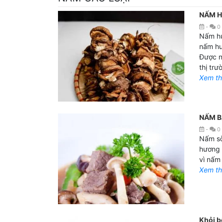
NẤM 
-
0
Nấm hư
nấm hư
Được n
thị trườ
Xem t
NẤM B
-
0
Nấm sò
hương 
vì nấm
Xem t
Khỏi b