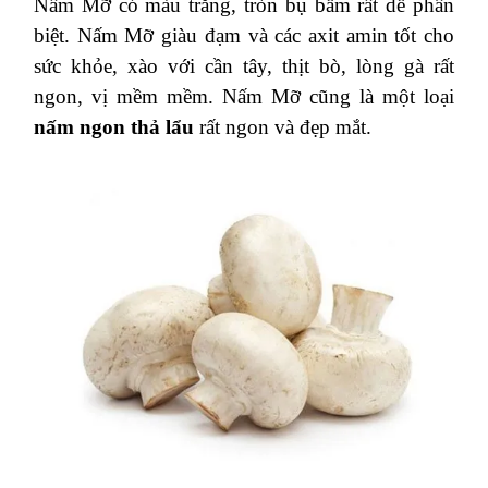
Nấm Mỡ có màu trắng, tròn bụ bẫm rất dễ phân
biệt.
Nấm Mỡ giàu đạm và các axit amin tốt cho
sức khỏe, xào với cần tây, thịt bò, lòng gà rất
ngon, vị mềm mềm. Nấm Mỡ cũng là một loại
nấm ngon thả lẩu
rất ngon và đẹp mắt.