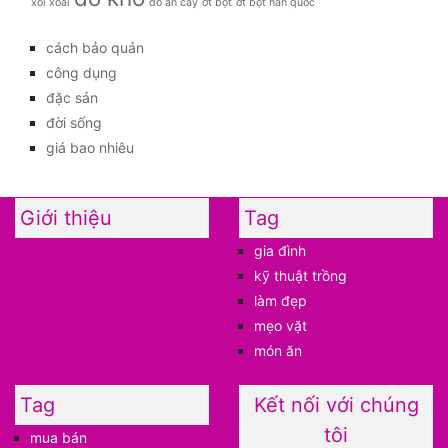
xôi xoài
đồ ăn cay
ớt bột
ớt bột hàn quốc
cách bảo quản
công dụng
đặc sản
đời sống
giá bao nhiêu
Giới thiệu
Tag
gia đình
kỹ thuật trồng
làm đẹp
mẹo vặt
món ăn
Tag
Kết nối với chúng
tôi
mua bán