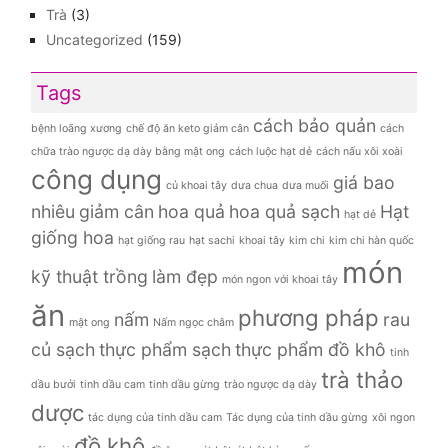
Trà
(3)
Uncategorized
(159)
Tags
cách bảo quản
bệnh loãng xương
chế độ ăn keto giảm cân
cách
chữa trào ngược dạ dày bằng mật ong
cách luộc hạt dẻ
cách nấu xôi xoài
công dụng
giá bao
củ khoai tây
dưa chua
dưa muối
nhiêu
giảm cân
hoa quả
hoa quả sạch
Hạt
hạt dẻ
giống hoa
hạt giống rau
hạt sachi
khoai tây
kim chi
kim chi hàn quốc
món
kỹ thuật trồng
làm đẹp
món ngon với khoai tây
ăn
phương pháp
nấm
rau
mật ong
Nấm ngọc châm
củ sạch
thực phẩm sạch
thực phẩm đồ khô
tinh
trà thảo
dầu bưởi
tinh dầu cam
tinh dầu gừng
trào ngược dạ dày
dược
tác dụng của tinh dầu cam
Tác dụng của tinh dầu gừng
xôi ngon
đồ khô