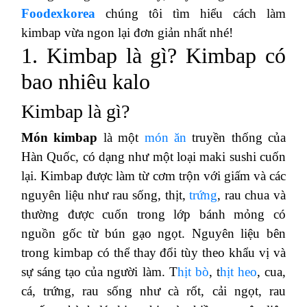
Foodexkorea
chúng tôi tìm hiểu cách làm
kimbap vừa ngon lại đơn giản nhất nhé!
1. Kimbap là gì? Kimbap có
bao nhiêu kalo
Kimbap là gì?
Món kimbap
là một
món ăn
truyền thống của
Hàn Quốc, có dạng như một loại maki sushi cuốn
lại. Kimbap được làm từ cơm trộn với giấm và các
nguyên liệu như rau sống, thịt,
trứng
, rau chua và
thường được cuốn trong lớp bánh mỏng có
nguồn gốc từ bún gạo ngọt. Nguyên liệu bên
trong kimbap có thể thay đổi tùy theo khẩu vị và
sự sáng tạo của người làm. T
hịt bò
, t
hịt heo
, cua,
cá, trứng, rau sống như cà rốt, cải ngọt, rau