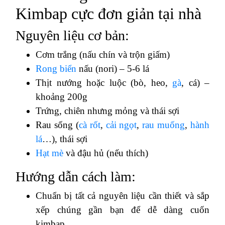
Kimbap cực đơn giản tại nhà
Nguyên liệu cơ bản:
Cơm trắng (nấu chín và trộn giấm)
Rong biển
nấu (nori) – 5-6 lá
Thịt nướng hoặc luộc (bò, heo,
gà
, cá) –
khoảng 200g
Trứng, chiên nhưng mỏng và thái sợi
Rau sống (
cà rốt
,
cải ngọt
,
rau muống
,
hành
lá
…), thái sợi
Hạt mè
và đậu hủ (nếu thích)
Hướng dẫn cách làm:
Chuẩn bị tất cả nguyên liệu cần thiết và sắp
xếp chúng gần bạn để dễ dàng cuốn
kimbap.