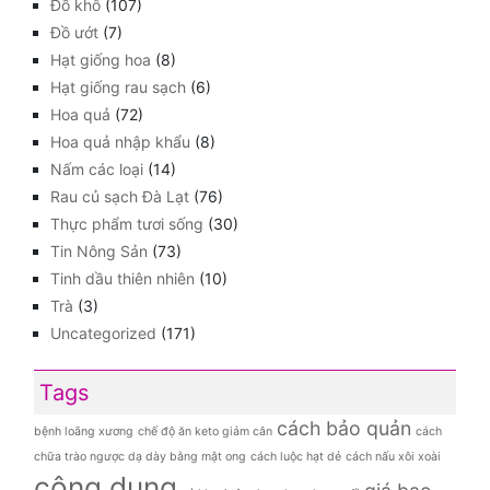
Đồ khô
(107)
Đồ ướt
(7)
Hạt giống hoa
(8)
Hạt giống rau sạch
(6)
Hoa quả
(72)
Hoa quả nhập khẩu
(8)
Nấm các loại
(14)
Rau củ sạch Đà Lạt
(76)
Thực phẩm tươi sống
(30)
Tin Nông Sản
(73)
Tinh dầu thiên nhiên
(10)
Trà
(3)
Uncategorized
(171)
Tags
cách bảo quản
bệnh loãng xương
chế độ ăn keto giảm cân
cách
chữa trào ngược dạ dày bằng mật ong
cách luộc hạt dẻ
cách nấu xôi xoài
công dụng