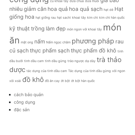
giá bao
củ khoai tây
dưa chua
dưa muối
nhiêu
giảm cân
hoa quả
hoa quả sạch
Hạt
hạt dẻ
giống hoa
hạt giống rau
hạt sachi
khoai tây
kim chi
kim chi hàn quốc
món
kỹ thuật trồng
làm đẹp
món ngon với khoai tây
ăn
phương pháp
nấm
rau
mật ong
Nấm ngọc châm
củ sạch
thực phẩm sạch
thực phẩm đồ khô
tinh
trà thảo
dầu bưởi
tinh dầu cam
tinh dầu gừng
trào ngược dạ dày
dược
tác dụng của tinh dầu cam
Tác dụng của tinh dầu gừng
xôi ngon
đồ khô
xôi xoài
đồ ăn cay
ớt bột
ớt bột hàn quốc
cách bảo quản
công dụng
đặc sản
đời sống
giá bao nhiêu