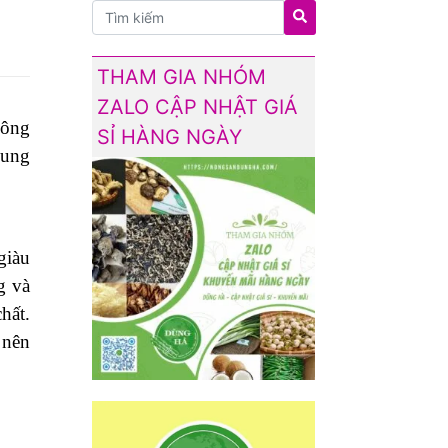
THAM GIA NHÓM
ZALO CẬP NHẬT GIÁ
hông
SỈ HÀNG NGÀY
sung
giàu
g và
hất.
 nên