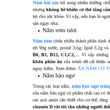
Nấm hải sản
bổ sung nhiều dưỡng chất
nhưng
không hề khiến cơ thể tăng câ
lợi cho sức khỏe. Vì vậy, nếu bạn là ng
sản ngay nha.
Nấm rơm tươi
Nấm rơm
chứa nhiều thành phần dinh d
tới 90g nước, protid 3,6g; lipid 3,2g v
B0, B1, B12, C1,C2,
… Vì vậy nhữn
khẩu phần ăn
của mình để cải thiện 
nguy hiểm. Xem thêm:
ĂN NẤM CÓ T
Nấm bào ngư
Trong các loại nấm,
nấm bào ngư trắn
của nấm bào ngư có phẩm chất cao có thể
các axit amin cần thiết cho cơ thể, tă
vitamin D rất tốt cho những người thi