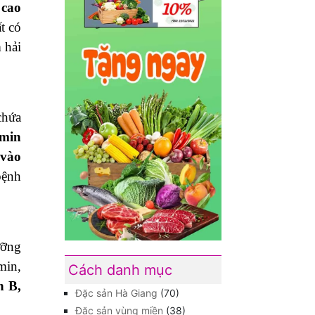
 cao
t có
 hải
chứa
amin
 vào
bệnh
ưỡng
min,
Cách danh mục
n B,
Đặc sản Hà Giang
(70)
Đặc sản vùng miền
(38)