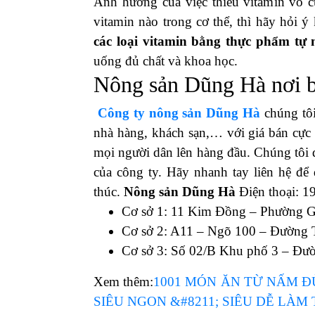
Ảnh hưởng của việc thiếu vitamin vô c
vitamin nào trong cơ thể, thì hãy hỏi ý
các loại vitamin bằng thực phẩm tự nh
uống đủ chất và khoa học.
Nông sản Dũng Hà nơi bá
Công ty nông sản Dũng Hà
chúng tô
nhà hàng, khách sạn,… với giá bán cực 
mọi người dân lên hàng đầu. Chúng tôi 
của công ty. Hãy nhanh tay liên hệ để 
thúc.
Nông sản Dũng Hà
Điện thoại: 
Cơ sở 1: 11 Kim Đồng – Phường G
Cơ sở 2: A11 – Ngõ 100 – Đường 
Cơ sở 3: Số 02/B Khu phố 3 – Đư
Xem thêm:
1001 MÓN ĂN TỪ NẤM ĐÙ
SIÊU NGON &#8211; SIÊU DỄ LÀM