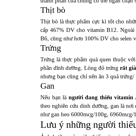
thành phần của chúng có thể ngăn chặn sự
Thịt bò
Thịt bò là thực phẩm cực kì tốt cho nh
cấp 467% DV cho vitamin B12. Ngoài r
B6, cũng như hơn 100% DV cho selen v
Trứng
Trứng là thực phẩm quá quen thuộc với 
phần dĩnh dưỡng. Lòng đỏ trứng
rất gi
nhưng bạn cũng chỉ nên ăn 3 quả trứng/ 
Gan
Nếu bạn là
người đang thiếu vitamin
theo nghiên cứu dinh dưỡng, gan là nơi 
như gan heo 6000mcg/100g, 6960mcg/1
Lưu ý những người thiếu