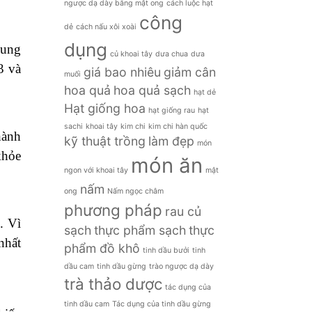
ngược dạ dày bằng mật ong
cách luộc hạt
công
dẻ
cách nấu xôi xoài
dụng
cung
củ khoai tây
dưa chua
dưa
3 và
giá bao nhiêu
giảm cân
muối
hoa quả
hoa quả sạch
hạt dẻ
Hạt giống hoa
hạt giống rau
hạt
sachi
khoai tây
kim chi
kim chi hàn quốc
hành
kỹ thuật trồng
làm đẹp
món
khỏe
món ăn
ngon với khoai tây
mật
nấm
ong
Nấm ngọc châm
phương pháp
rau củ
. Vì
sạch
thực phẩm sạch
thực
nhất
phẩm đồ khô
tinh dầu bưởi
tinh
dầu cam
tinh dầu gừng
trào ngược dạ dày
trà thảo dược
tác dụng của
tinh dầu cam
Tác dụng của tinh dầu gừng