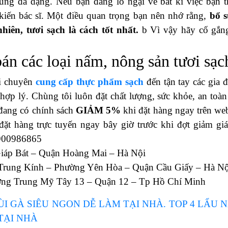
ùng đa dạng. Nếu bạn đang lo ngại về bất kì việc bạn t
 kiến bác sĩ. Một điều quan trọng bạn nên nhớ rằng,
bổ 
iên, tươi sạch là cách tốt nhất.
b Vì vậy hãy cố gắn
n các loại nấm, nông sản tươi sạc
i chuyên
cung cấp thực phẩm sạch
đến tận tay các gia đ
hợp lý. Chùng tôi luôn đặt chất lượng, sức khỏe, an toàn
đang có chính sách
GIẢM 5%
khi đặt hàng ngay trên web
đặt hàng trực tuyến ngay bây giờ trước khi đợt giảm giá
1900986865
iáp Bát – Quận Hoàng Mai – Hà Nội
Trung Kính – Phường Yên Hòa – Quận Cầu Giấy – Hà Nộ
ờng Trung Mỹ Tây 13 – Quận 12 – Tp Hồ Chí Minh
I GÀ SIÊU NGON DỄ LÀM TẠI NHÀ.
TOP 4 LẨU 
 TẠI NHÀ