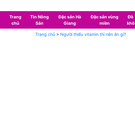
Trang
Tin Nông
Đặc sản Hà
Đặc sản vùng
Đồ
chủ
Sản
Giang
miền
khô
Trang chủ
>
Người thiếu vitamin thì nên ăn gì?