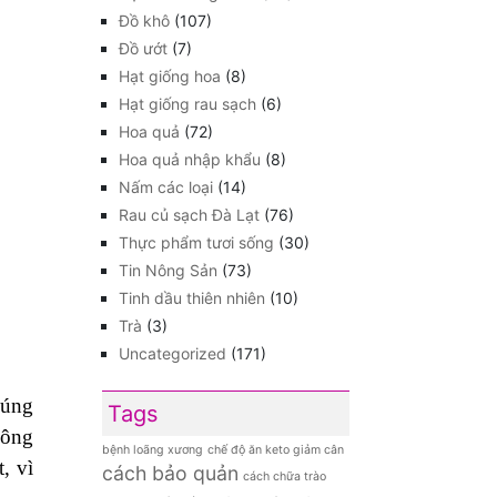
Đồ khô
(107)
Đồ ướt
(7)
Hạt giống hoa
(8)
Hạt giống rau sạch
(6)
Hoa quả
(72)
Hoa quả nhập khẩu
(8)
Nấm các loại
(14)
Rau củ sạch Đà Lạt
(76)
Thực phẩm tươi sống
(30)
Tin Nông Sản
(73)
Tinh dầu thiên nhiên
(10)
Trà
(3)
Uncategorized
(171)
úng
Tags
hông
bệnh loãng xương
chế độ ăn keto giảm cân
, vì
cách bảo quản
cách chữa trào