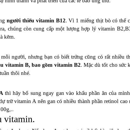
 hình thành và phát triển của các tế bào ung thư.
ững
người thiếu vitamin B12
. Vì 1 miếng thịt bò có thể 
a, chúng còn cung cấp một lượng hợp lý vitamin B2,B
à kẽm.
mỗi người, nhưng bạn có biết trứng cũng có rất nhiều t
àu vitamin B, bao gồm vitamin B2
. Mặc dù tốt cho sức 
tuần thôi nhé.
 A
thì hãy bổ sung ngay gan vào khẩu phần ăn của mình
dự trữ vitamin A nên gan có nhiều thành phần retinol cao 
00g,..
 vitamin.