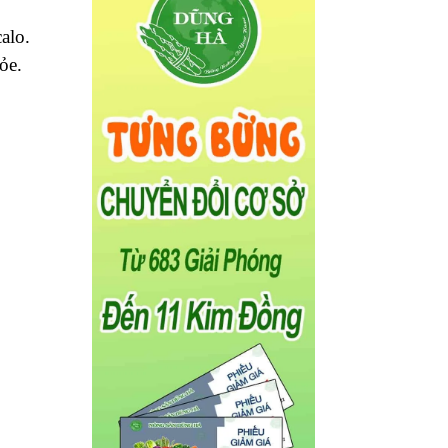
alo.
ỏe.