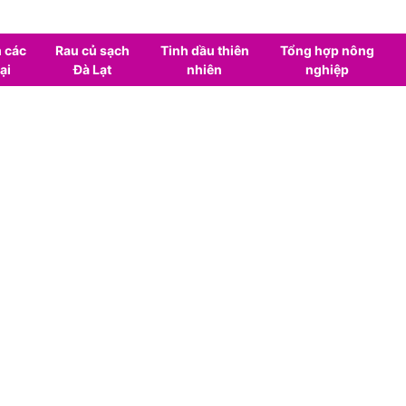
 các
Rau củ sạch
Tinh dầu thiên
Tổng hợp nông
ại
Đà Lạt
nhiên
nghiệp