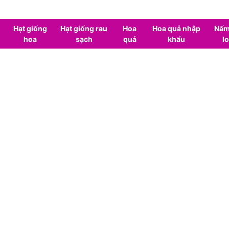
Hạt giống
Hạt giống rau
Hoa
Hoa quả nhập
Nấm
hoa
sạch
quả
khẩu
lo