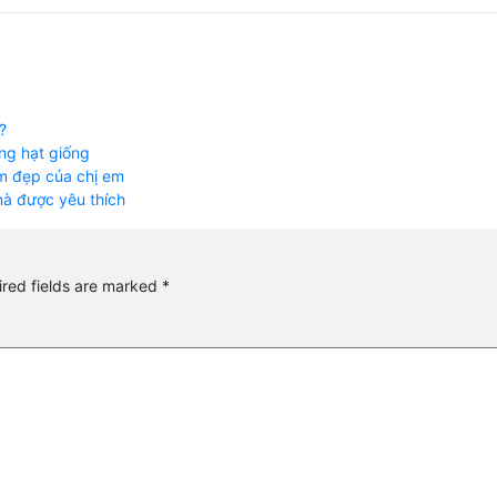
?
ng hạt giống
làm đẹp của chị em
 mà được yêu thích
red fields are marked
*