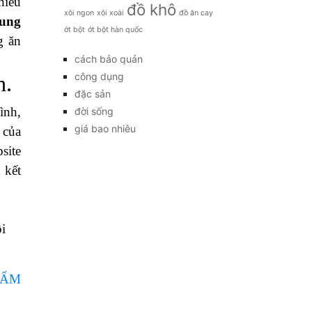
hiếu
đồ khô
xôi ngon
xôi xoài
đồ ăn cay
sung
ớt bột
ớt bột hàn quốc
g ăn
cách bảo quản
công dụng
h.
đặc sản
ình,
đời sống
giá bao nhiêu
 của
site
 kết
i
NẤM