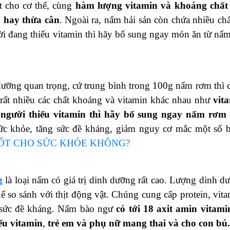
 cho cơ thế, cùng
hàm lượng vitamin và khoáng chất
n hay thừa cân
. Ngoài ra, nấm hải sản còn chứa nhiều chấ
ười đang thiếu vitamin thì hãy bổ sung ngay món ăn từ nấm
ưỡng quan trọng, cứ trung bình trong 100g nấm rơm thì 
à rất nhiều các chất khoáng và vitamin khác nhau như
vit
g
người thiếu vitamin thì hãy bổ sung ngay nấm rơm
sức khỏe, tăng sức đề kháng, giảm nguy cơ mắc một số 
ỐT CHO SỨC KHỎE KHÔNG?
g
là loại nấm có giá trị dinh dưỡng rất cao. Lượng dinh d
 so sánh với thịt động vật. Chúng cung cấp protein, vita
ng sức đề kháng. Nấm bào ngư
có tới 18 axit amin vitami
ếu vitamin
,
trẻ em và phụ nữ mang thai và cho con bú.