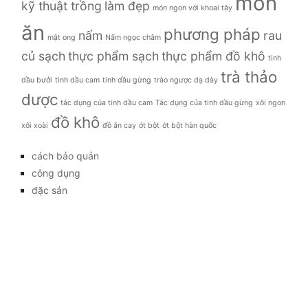
món
kỹ thuật trồng
làm đẹp
món ngon với khoai tây
ăn
phương pháp
nấm
rau
mật ong
Nấm ngọc châm
củ sạch
thực phẩm sạch
thực phẩm đồ khô
tinh
trà thảo
dầu bưởi
tinh dầu cam
tinh dầu gừng
trào ngược dạ dày
dược
tác dụng của tinh dầu cam
Tác dụng của tinh dầu gừng
xôi ngon
đồ khô
xôi xoài
đồ ăn cay
ớt bột
ớt bột hàn quốc
cách bảo quản
công dụng
đặc sản
đời sống
giá bao nhiêu
Giới thiệu
Tag
gia đình