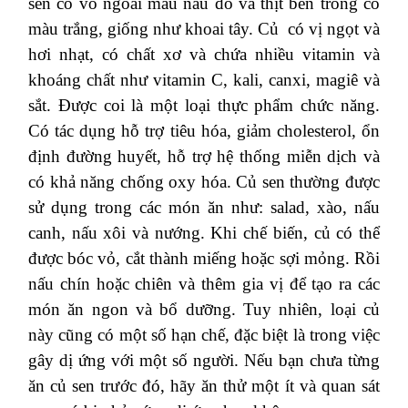
sen có vỏ ngoài màu nâu đỏ và thịt bên trong có
màu trắng, giống như khoai tây. Củ có vị ngọt và
hơi nhạt, có chất xơ và chứa nhiều vitamin và
khoáng chất như vitamin C, kali, canxi, magiê và
sắt. Được coi là một loại thực phẩm chức năng.
Có tác dụng hỗ trợ tiêu hóa, giảm cholesterol, ổn
định đường huyết, hỗ trợ hệ thống miễn dịch và
có khả năng chống oxy hóa. Củ sen thường được
sử dụng trong các món ăn như: salad, xào, nấu
canh, nấu xôi và nướng. Khi chế biến, củ có thể
được bóc vỏ, cắt thành miếng hoặc sợi mỏng. Rồi
nấu chín hoặc chiên và thêm gia vị để tạo ra các
món ăn ngon và bổ dưỡng. Tuy nhiên, loại củ
này cũng có một số hạn chế, đặc biệt là trong việc
gây dị ứng với một số người. Nếu bạn chưa từng
ăn củ sen trước đó, hãy ăn thử một ít và quan sát