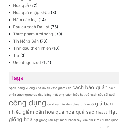
Hoa quả
(72)
Hoa quả nhập khẩu
(8)
Nấm các loại
(14)
Rau củ sạch Đà Lạt
(76)
Thực phẩm tươi sống
(30)
Tin Nông Sản
(73)
Tinh dầu thiên nhiên
(10)
Trà
(3)
Uncategorized
(171)
Tags
cách bảo quản
bệnh loãng xương
chế độ ăn keto giảm cân
cách
chữa trào ngược dạ dày bằng mật ong
cách luộc hạt dẻ
cách nấu xôi xoài
công dụng
giá bao
củ khoai tây
dưa chua
dưa muối
nhiêu
giảm cân
hoa quả
hoa quả sạch
Hạt
hạt dẻ
giống hoa
hạt giống rau
hạt sachi
khoai tây
kim chi
kim chi hàn quốc